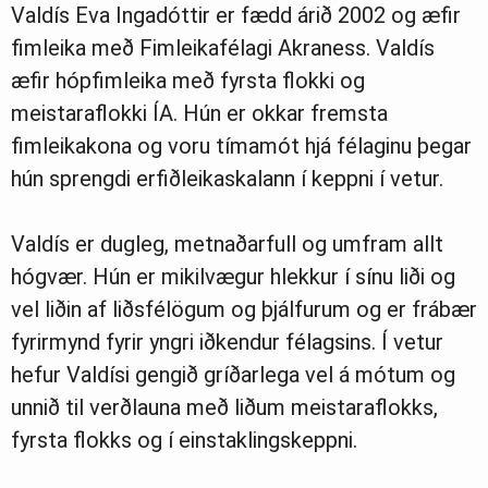
Valdís Eva Ingadóttir er fædd árið 2002 og æfir
fimleika með Fimleikafélagi Akraness. Valdís
æfir hópfimleika með fyrsta flokki og
meistaraflokki ÍA. Hún er okkar fremsta
fimleikakona og voru tímamót hjá félaginu þegar
hún sprengdi erfiðleikaskalann í keppni í vetur.
Valdís er dugleg, metnaðarfull og umfram allt
hógvær. Hún er mikilvægur hlekkur í sínu liði og
vel liðin af liðsfélögum og þjálfurum og er frábær
fyrirmynd fyrir yngri iðkendur félagsins. Í vetur
hefur Valdísi gengið gríðarlega vel á mótum og
unnið til verðlauna með liðum meistaraflokks,
fyrsta flokks og í einstaklingskeppni.