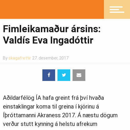
Mannlíf
Fimleikamaður ársins:
Heilsueflandi samfélag
Valdís Eva Ingadóttir
By
skagafrettir
27. desember, 2017
Pistlar
Greinasafn
Aðildarfélög ÍA hafa greint frá því hvaða
einstaklingar koma til greina í kjörinu á
Ljósmyndasafn
Íþróttamanni Akraness 2017. Á næstu dögum
verður stutt kynning á helstu afrekum