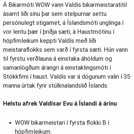
Á Bikarmóti WOW vann Valdís bikarmeistaratitil
ásamt liði sínu þar sem stelpurnar settu
persónulegt stigamet, á Íslandsmóti unglinga í
vor lentu þær í þriðja sæti, á Haustmótinu í
hópfimleikum keppti Valdís með liði
meistaraflokks sem varð í fyrsta sæti. Hún vann
til fyrstu verðlauna á einstaka áhöldum og
samanlögðum árangri á einstaklingsmóti í
Stökkfimi í haust. Valdís var á dögunum valin í 35
manna úrtak fyrir stúlknalandslið Íslands.
Helstu afrek Valdísar Evu á Íslandi á árinu
WOW bikarmeistari í fyrsta flokki B í
hópfimleikum.