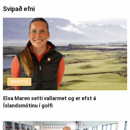
Svipað efni
ÍÞRÓTTIR
Elsa Maren setti vallarmet og er efst á
Íslandsmótinu í golfi