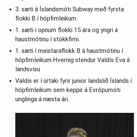
3. sæti á Íslandsmóti Subway með fyrsta
flokki B í hópfimleikum.
1. sæti í opnum flokki 15 ára og yngri á
haustmótinu í stökkfimi.
1. sæti í meistaraflokk B á haustmótinu í
hópfimleikum.Hvernig stendur Valdís Eva á
landsvísu
Valdís er í úrtaki fyrir junior landslið Íslands í
hópfimleikum sem keppir á Evrópumóti
unglinga á næsta ári.