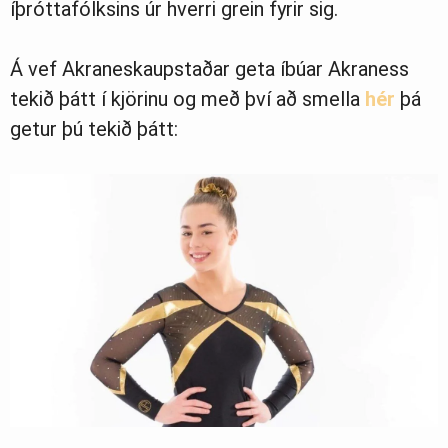
íþróttafólksins úr hverri grein fyrir sig.
Á vef Akraneskaupstaðar geta íbúar Akraness
tekið þátt í kjörinu og með því að smella
hér
þá
getur þú tekið þátt: