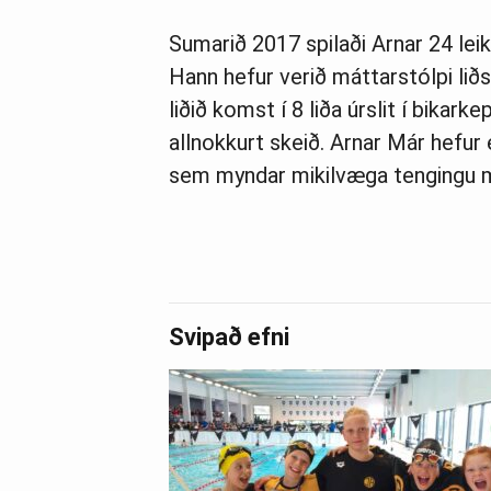
Sumarið 2017 spilaði Arnar 24 leik
Hann hefur verið máttarstólpi liðsi
liðið komst í 8 liða úrslit í bikark
allnokkurt skeið. Arnar Már hefur
sem myndar mikilvæga tengingu mil
Svipað efni