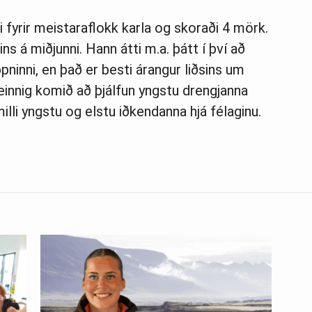
i fyrir meistaraflokk karla og skoraði 4 mörk.
ns á miðjunni. Hann átti m.a. þátt í því að
eppninni, en það er besti árangur liðsins um
 einnig komið að þjálfun yngstu drengjanna
li yngstu og elstu iðkendanna hjá félaginu.