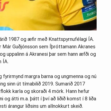
rið 1987 og æfir með Knattspyrnufélagi ÍA.
nar Már Guðjónsson sem Íþróttamann Akranes
 og uppalinn á Akranesi þar sem hann æfði og
 ÍA.
 og fyrirmynd margra barna og ungmenna og nú
g sinn út tímabilið 2019. Sumarið 2017
raflokk karla og skoraði 4 mörk. Hann hefur
i og átti m.a. þátt í því að liðið komst í 8 liða
besti árangur liðsins um allnokkurt skeið.