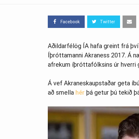
Facebook
Twitter
Aðildarfélög ÍA hafa greint frá því
Íþróttamanni Akraness 2017. Á næ
afrekum íþróttafólksins úr hverri gr
Á vef Akraneskaupstaðar geta íbúa
að smella
hér
þá getur þú tekið þá