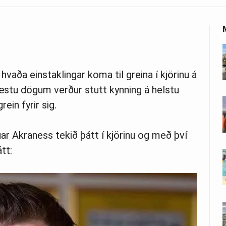
 hvaða einstaklingar koma til greina í kjörinu á
stu dögum verður stutt kynning á helstu
ein fyrir sig.
r Akraness tekið þátt í kjörinu og með því
tt: