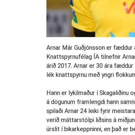
Arnar Már Guðjónsson er fæddur á
Knattspyrnufélag ÍA tilnefnir Ar
árið 2017. Arnar er 30 ára fæddur
lék knattspyrnu með yngri flokkum
Hann er lykilmaður í Skagaliðinu
á dögunum framlengdi hann samnin
spilaði Arnar 24 leiki fyrir meista
verið máttarstólpi liðsins á miðjunn
úrslit í bikarkeppninni, en það er 