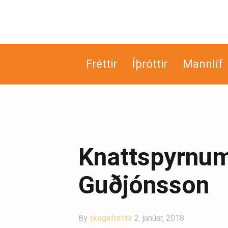
Fréttir
Íþróttir
Mannlíf
Knattspyrnum
Guðjónsson
By
skagafrettir
2. janúar, 2018