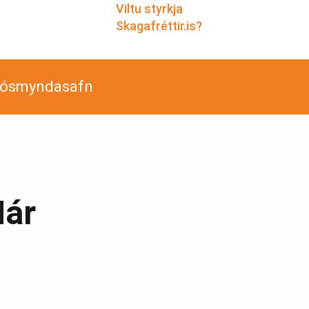
Viltu styrkja
Skagafréttir.is?
jósmyndasafn
Már