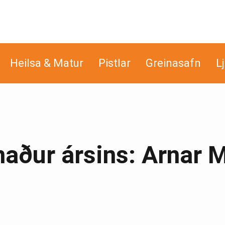
Heilsa & Matur
Pistlar
Greinasafn
L
aður ársins: Arnar 