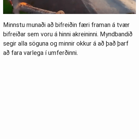
Minnstu munaði að bifreiðin færi framan á tvær
bifreiðar sem voru á hinni akreininni. Myndbandið
segir alla söguna og minnir okkur á að það þarf
að fara varlega í umferðinni.