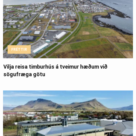
FRÉTTIR
Vilja reisa timburhús á tveimur hæðum við
sögufræga götu