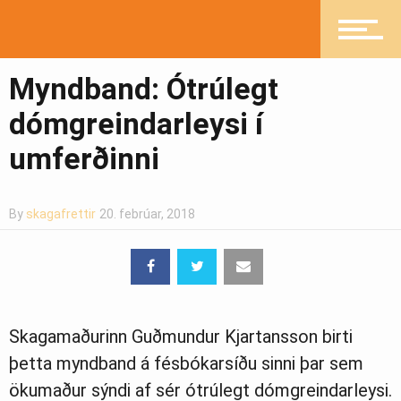
Íþróttir
Myndband: Ótrúlegt
dómgreindarleysi í
Mannlíf
umferðinni
Heilsueflandi samfélag
By
skagafrettir
20. febrúar, 2018
Pistlar
Skagamaðurinn Guðmundur Kjartansson birti
Greinasafn
þetta myndband á fésbókarsíðu sinni þar sem
ökumaður sýndi af sér ótrúlegt dómgreindarleysi.