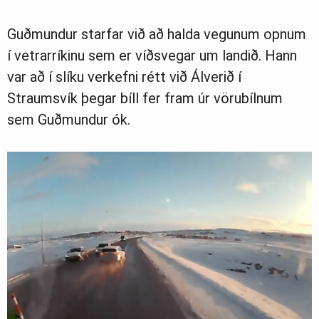
Ljósmyndasafn
Guðmundur starfar við að halda vegunum opnum
í vetrarríkinu sem er víðsvegar um landið. Hann
var að í slíku verkefni rétt við Álverið í
Straumsvík þegar bíll fer fram úr vörubílnum
sem Guðmundur ók.