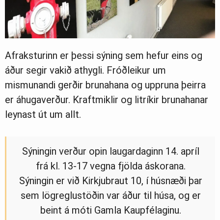
Afraksturinn er þessi sýning sem hefur eins og
áður segir vakið athygli. Fróðleikur um
mismunandi gerðir brunahana og uppruna þeirra
er áhugaverður. Kraftmiklir og litríkir brunahanar
leynast út um allt.
Sýningin verður opin laugardaginn 14. apríl
frá kl. 13-17 vegna fjölda áskorana.
Sýningin er við Kirkjubraut 10, í húsnæði þar
sem lögreglustöðin var áður til húsa, og er
beint á móti Gamla Kaupfélaginu.