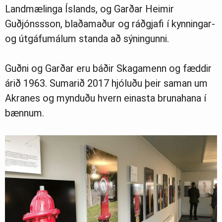
Landmælinga Íslands, og Garðar Heimir
Greinasafn
Guðjónssson, blaðamaður og ráðgjafi í kynningar-
og útgáfumálum standa að sýningunni.
Ljósmyndasafn
Guðni og Garðar eru báðir Skagamenn og fæddir
árið 1963. Sumarið 2017 hjóluðu þeir saman um
Akranes og mynduðu hvern einasta brunahana í
bænnum.