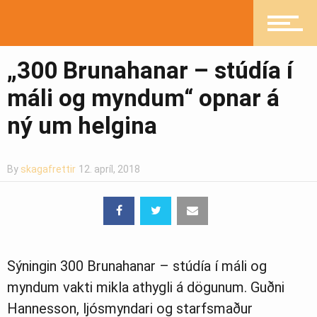
Fréttir
„300 Brunahanar – stúdía í
Íþróttir
máli og myndum“ opnar á
ný um helgina
Mannlíf
By
skagafrettir
12. apríl, 2018
Heilsueflandi samfélag
Sýningin 300 Brunahanar – stúdía í máli og
Pistlar
myndum vakti mikla athygli á dögunum. Guðni
Hannesson, ljósmyndari og starfsmaður