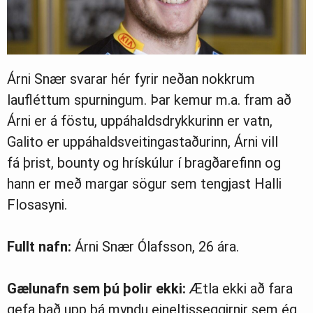
Árni Snær svarar hér fyrir neðan nokkrum
laufléttum spurningum. Þar kemur m.a. fram að
Árni er á föstu, uppáhaldsdrykkurinn er vatn,
Galito er uppáhaldsveitingastaðurinn, Árni vill
fá þrist, bounty og hrískúlur í bragðarefinn og
hann er með margar sögur sem tengjast Halli
Flosasyni.
Fullt nafn:
Árni Snær Ólafsson, 26 ára.
Gælunafn sem þú þolir ekki:
Ætla ekki að fara
gefa það upp þá myndu eineltisseggirnir sem ég