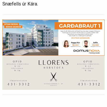
Snæfells úr Kára.