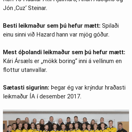
Jón ‚Cuz‘ Steinar.
Besti leikmaður sem þú hefur mætt:
Spilaði
einu sinni við Hazard hann var mjög góður.
Mest óþolandi leikmaður sem þú hefur mætt:
Kári Ársæls er „mökk boring“ inni á vellinum en
flottur utanvallar.
Sætasti sigurinn:
Þegar ég var krýndur hraðasti
leikmaður ÍA í desember 2017.