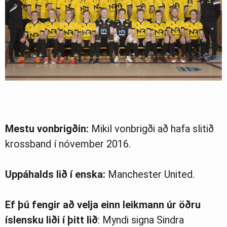
Mestu vonbrigðin:
Mikil vonbrigði að hafa slitið
krossband í nóvember 2016.
Uppáhalds lið í enska:
Manchester United.
Ef þú fengir að velja einn leikmann úr öðru
íslensku liði í þitt lið
: Myndi signa Sindra