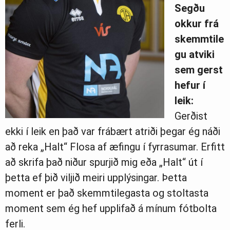
Segðu
okkur frá
skemmtile
gu atviki
sem gerst
hefur í
leik:
Gerðist
ekki í leik en það var frábært atriði þegar ég náði
að reka „Halt“ Flosa af æfingu í fyrrasumar. Erfitt
að skrifa það niður spurjið mig eða „Halt“ út í
þetta ef þið viljið meiri upplýsingar. Þetta
moment er það skemmtilegasta og stoltasta
moment sem ég hef upplifað á mínum fótbolta
ferli.