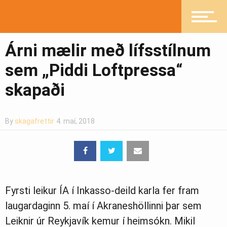
Ljósmyndasafn
Árni mælir með lífsstílnum
sem „Piddi Loftpressa“
skapaði
By
skagafrettir
4. maí, 2018
Fyrsti leikur ÍA í Inkasso-deild karla fer fram
laugardaginn 5. maí í Akraneshöllinni þar sem
Leiknir úr Reykjavík kemur í heimsókn. Mikil