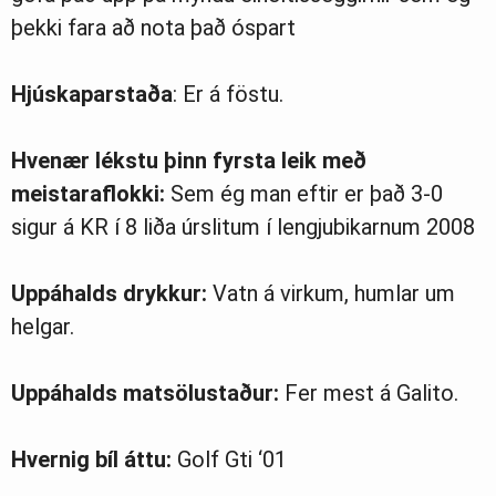
þekki fara að nota það óspart
Hjúskaparstaða
: Er á föstu.
Hvenær lékstu þinn fyrsta leik með
meistaraflokki:
Sem ég man eftir er það 3-0
sigur á KR í 8 liða úrslitum í lengjubikarnum 2008
Uppáhalds drykkur:
Vatn á virkum, humlar um
helgar.
Uppáhalds matsölustaður:
Fer mest á Galito.
Hvernig bíl áttu:
Golf Gti ‘01