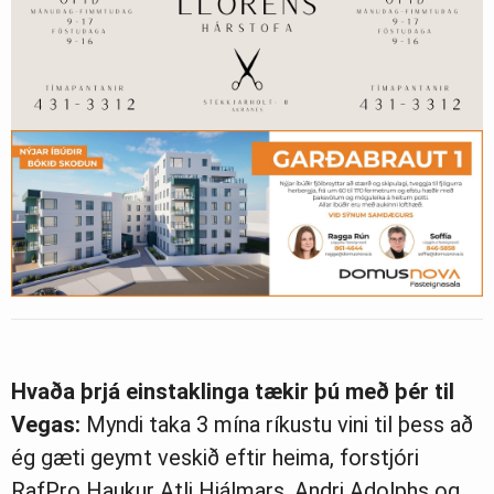
Hvaða þrjá einstaklinga tækir þú með þér til
Vegas:
Myndi taka 3 mína ríkustu vini til þess að
ég gæti geymt veskið eftir heima, forstjóri
RafPro Haukur Atli Hjálmars, Andri Adolphs og