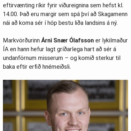
eftirvænting ríkir fyrir viðureignina sem hefst kl.
14.00. Það eru margir sem spá því að Skagamenn
nái að koma sér í hóp bestu liða landsins á ný.
Markvörðurinn
Árni Snær Ólafsson
er lykilmaður
ÍA en hann hefur lagt gríðarlega hart að sér á
undanförnum misserum – og komið sterkur til
baka eftir erfið hnémeiðsli.