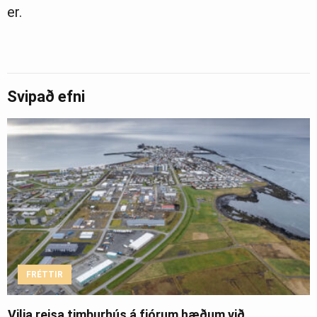
er.
Svipað efni
FRÉTTIR
Vilja reisa timburhús á fjórum hæðum við