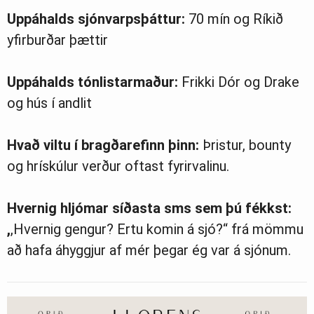
Uppáhalds sjónvarpsþáttur:
70 mín og Ríkið
yfirburðar þættir
Uppáhalds tónlistarmaður:
Frikki Dór og Drake
og hús í andlit
Hvað viltu í bragðarefinn þinn:
Þristur, bounty
og hrískúlur verður oftast fyrirvalinu.
Hvernig hljómar síðasta sms sem þú fékkst:
,
,Hvernig gengur? Ertu komin á sjó?“ frá mömmu
að hafa áhyggjur af mér þegar ég var á sjónum.