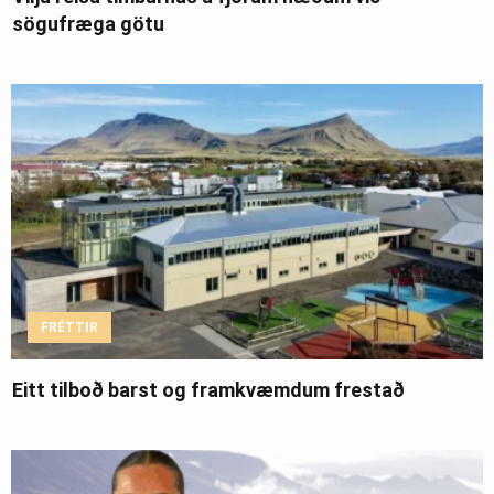
sögufræga götu
FRÉTTIR
Eitt tilboð barst og framkvæmdum frestað