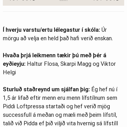
Í hverju varstu/ertu lélegastur í skóla:
Úr
mörgu að velja en held það hafi verið enskan.
Hvaða þrjá leikmenn tækir þú með þér á
eyðieyju:
Haltur Flosa, Skarpi Magg og Viktor
Helgi
Sturluð staðreynd um sjálfan þig:
Ég hef nú í
1,5 ár lifað eftir menn eru menn lífstílnum sem
Piddi Loftpressa startaði og hef verið mjög
successfull á meðan og mæli með þeim lífstíl,
talið við Pidda ef þið viljið vita hvernig sá lífstíll