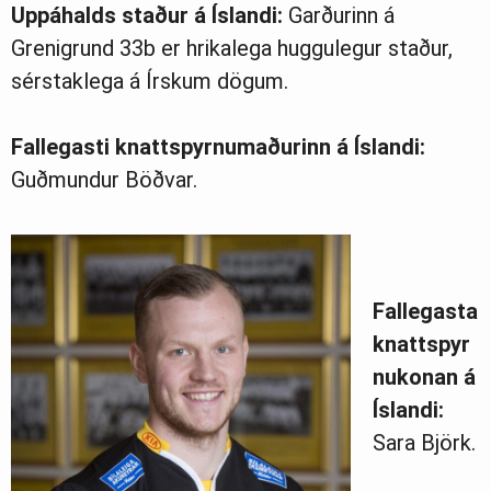
Uppáhalds staður á Íslandi:
Garðurinn á
Grenigrund 33b er hrikalega huggulegur staður,
sérstaklega á Írskum dögum.
Fallegasti knattspyrnumaðurinn á Íslandi:
Guðmundur Böðvar.
Fallegasta
knattspyr
nukonan á
Íslandi:
Sara Björk.