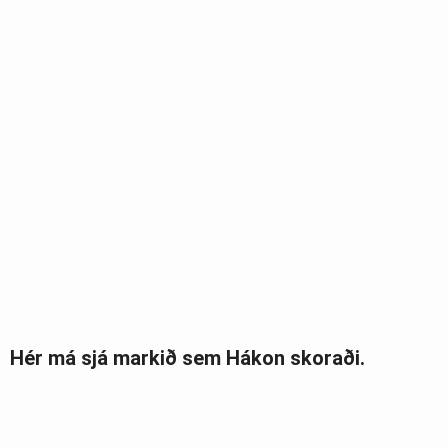
Hér má sjá markið sem Hákon skoraði.