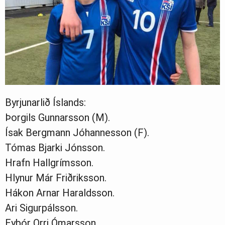
Byrjunarlið Íslands:
Þorgils Gunnarsson (M).
Ísak Bergmann Jóhannesson (F).
Tómas Bjarki Jónsson.
Hrafn Hallgrímsson.
Hlynur Már Friðriksson.
Hákon Arnar Haraldsson.
Ari Sigurpálsson.
Eyþór Orri Ómarsson.