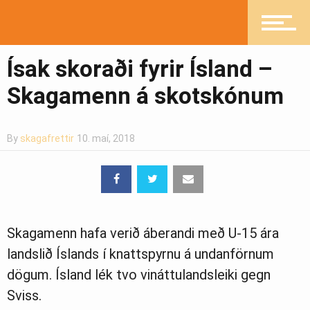
Íþróttir
Ísak skoraði fyrir Ísland –
Mannlíf
Skagamenn á skotskónum
Heilsueflandi samfélag
By
skagafrettir
10. maí, 2018
Pistlar
Skagamenn hafa verið áberandi með U-15 ára
Greinasafn
landslið Íslands í knattspyrnu á undanförnum
dögum. Ísland lék tvo vináttulandsleiki gegn
Sviss.