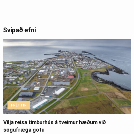
Svipað efni
FRÉTTIR
Vilja reisa timburhús á tveimur hæðum við
sögufræga götu