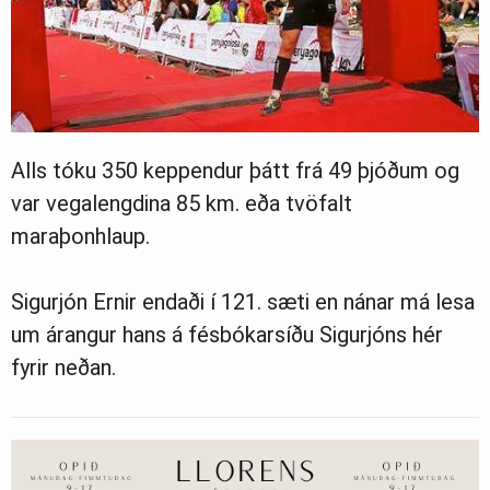
Alls tóku 350 keppendur þátt frá 49 þjóðum og
var vegalengdina 85 km. eða tvöfalt
maraþonhlaup.
Sigurjón Ernir endaði í 121. sæti en nánar má lesa
um árangur hans á fésbókarsíðu Sigurjóns hér
fyrir neðan.