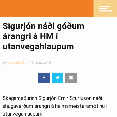
Heilsueflandi samfélag
Sigurjón náði góðum
árangri á HM í
Pistlar
utanvegahlaupum
By
skagafrettir
14. maí, 2018
Greinasafn
Ljósmyndasafn
Skagamaðurinn Sig­ur­jón Ern­ir Sturlu­son náði
áhugaverðum árangri á heimsmeistaramótinu í
utanvegahlaupum.