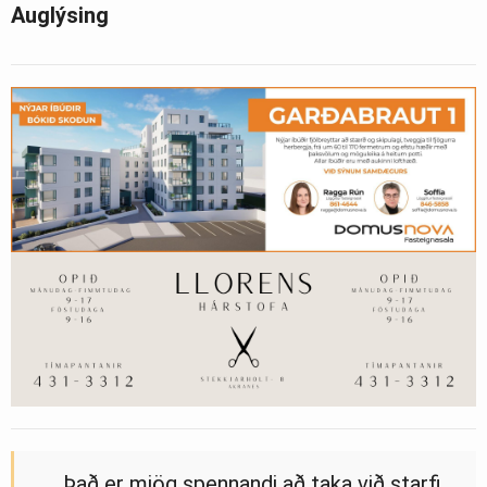
Auglýsing
„Það er mjög spennandi að taka við starfi