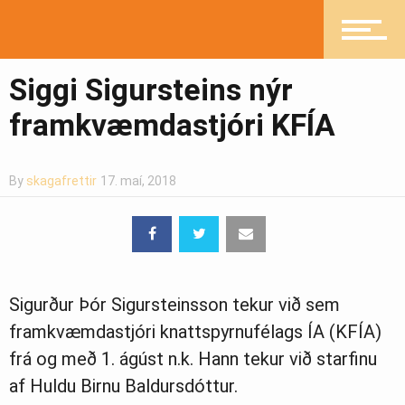
Heilsueflandi samfélag
Siggi Sigursteins nýr
Pistlar
framkvæmdastjóri KFÍA
Greinasafn
By
skagafrettir
17. maí, 2018
Ljósmyndasafn
Sigurður Þór Sigursteinsson tekur við sem
framkvæmdastjóri knattspyrnufélags ÍA (KFÍA)
frá og með 1. ágúst n.k. Hann tekur við starfinu
af Huldu Birnu Baldursdóttur.