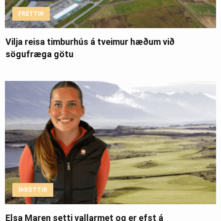
FRÉTTIR
Vilja reisa timburhús á tveimur hæðum við
sögufræga götu
ÍÞRÓTTIR
Elsa Maren setti vallarmet og er efst á