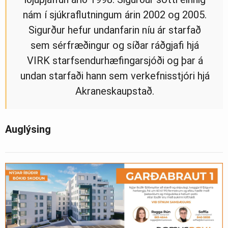
nám í sjúkraflutningum árin 2002 og 2005.
Sigurður hefur undanfarin níu ár starfað
sem sérfræðingur og síðar ráðgjafi hjá
VIRK starfsendurhæfingarsjóði og þar á
undan starfaði hann sem verkefnisstjóri hjá
Akraneskaupstað.
Auglýsing