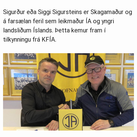
Sigurður eða Siggi Sigursteins er Skagamaður og
á farsælan feril sem leikmaður ÍA og yngri
landsliðum Íslands. Þetta kemur fram í
tilkynningu frá KFÍA.