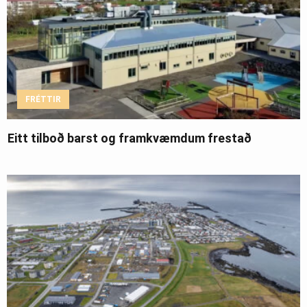
FRÉTTIR
Eitt tilboð barst og framkvæmdum frestað