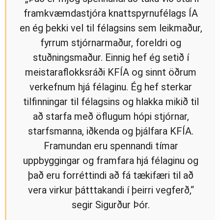
framkvæmdastjóra knattspyrnufélags ÍA
en ég þekki vel til félagsins sem leikmaður,
fyrrum stjórnarmaður, foreldri og
stuðningsmaður. Einnig hef ég setið í
meistaraflokksráði KFÍA og sinnt öðrum
verkefnum hjá félaginu. Ég hef sterkar
tilfinningar til félagsins og hlakka mikið til
að starfa með öflugum hópi stjórnar,
starfsmanna, iðkenda og þjálfara KFÍA.
Framundan eru spennandi tímar
uppbyggingar og framfara hjá félaginu og
það eru forréttindi að fá tækifæri til að
vera virkur þátttakandi í þeirri vegferð,“
segir Sigurður Þór.