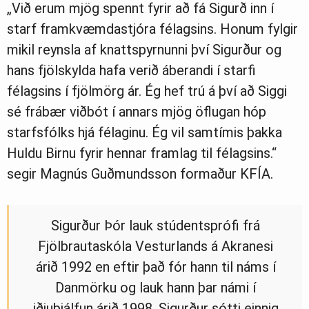
„Við erum mjög spennt fyrir að fá Sigurð inn í
starf framkvæmdastjóra félagsins. Honum fylgir
mikil reynsla af knattspyrnunni því Sigurður og
hans fjölskylda hafa verið áberandi í starfi
félagsins í fjölmörg ár. Ég hef trú á því að Siggi
sé frábær viðbót í annars mjög öflugan hóp
starfsfólks hjá félaginu. Ég vil samtímis þakka
Huldu Birnu fyrir hennar framlag til félagsins.“
segir Magnús Guðmundsson formaður KFÍA.
Sigurður Þór lauk stúdentsprófi frá
Fjölbrautaskóla Vesturlands á Akranesi
árið 1992 en eftir það fór hann til náms í
Danmörku og lauk hann þar námi í
iðjuþjálfun árið 1998. Sigurður sótti einnig