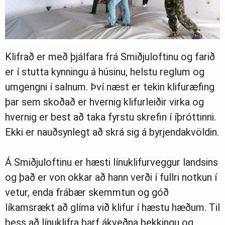
Klifrað er með þjálfara frá Smiðjuloftinu og farið
er í stutta kynningu á húsinu, helstu reglum og
umgengni í salnum. Því næst er tekin klifuræfing
þar sem skoðað er hvernig klifurleiðir virka og
hvernig er best að taka fyrstu skrefin í íþróttinni.
Ekki er nauðsynlegt að skrá sig á byrjendakvöldin.
Á Smiðjuloftinu er hæsti línuklifurveggur landsins
og það er von okkar að hann verði í fullri notkun í
vetur, enda frábær skemmtun og góð
líkamsrækt að glíma við klifur í hæstu hæðum. Til
þess að línuklifra þarf ákveðna þekkingu og