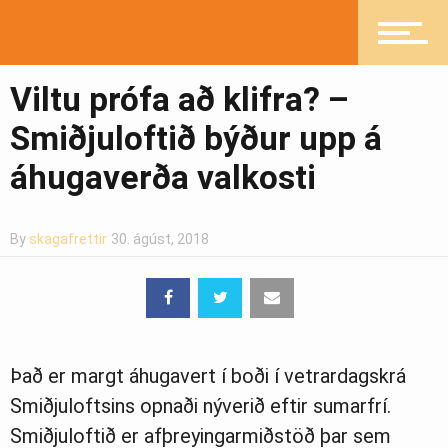
Heilsueflandi samfélag
Viltu prófa að klifra? –
Smiðjuloftið býður upp á
Pistlar
áhugaverða valkosti
Greinasafn
By
skagafrettir
30. ágúst, 2018
Ljósmyndasafn
Það er margt áhugavert í boði í vetrardagskrá
Smiðjuloftsins opnaði nýverið eftir sumarfrí.
Smiðjuloftið er afþreyingarmiðstöð þar sem