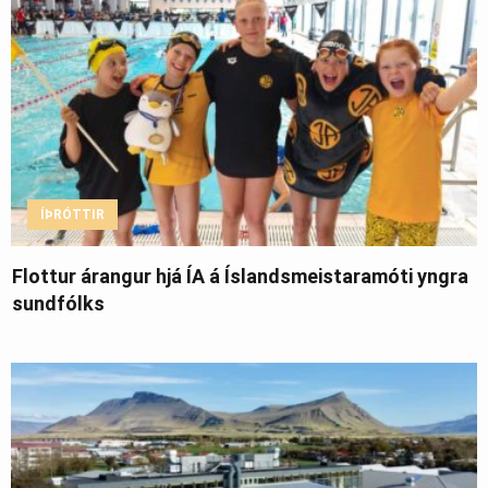
ÍÞRÓTTIR
Flottur árangur hjá ÍA á Íslandsmeistaramóti yngra
sundfólks