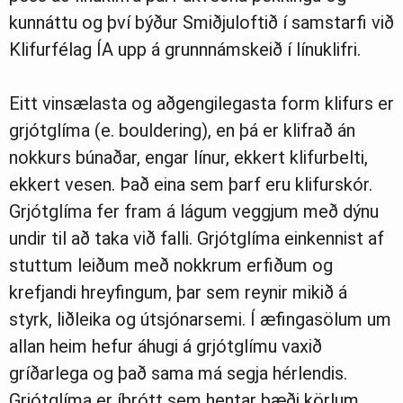
kunnáttu og því býður Smiðjuloftið í samstarfi við
Klifurfélag ÍA upp á grunnnámskeið í línuklifri.
Eitt vinsælasta og aðgengilegasta form klifurs er
grjótglíma (e. bouldering), en þá er klifrað án
nokkurs búnaðar, engar línur, ekkert klifurbelti,
ekkert vesen. Það eina sem þarf eru klifurskór.
Grjótglíma fer fram á lágum veggjum með dýnu
undir til að taka við falli. Grjótglíma einkennist af
stuttum leiðum með nokkrum erfiðum og
krefjandi hreyfingum, þar sem reynir mikið á
styrk, liðleika og útsjónarsemi. Í æfingasölum um
allan heim hefur áhugi á grjótglímu vaxið
gríðarlega og það sama má segja hérlendis.
Grjótglíma er íþrótt sem hentar bæði körlum