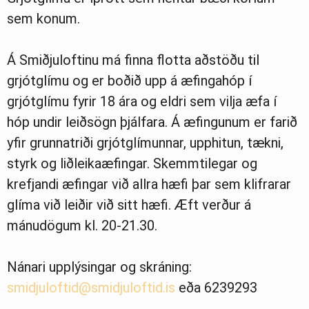
sem konum.
Á Smiðjuloftinu má finna flotta aðstöðu til
grjótglímu og er boðið upp á æfingahóp í
grjótglímu fyrir 18 ára og eldri sem vilja æfa í
hóp undir leiðsögn þjálfara. Á æfingunum er farið
yfir grunnatriði grjótglímunnar, upphitun, tækni,
styrk og liðleikaæfingar. Skemmtilegar og
krefjandi æfingar við allra hæfi þar sem klifrarar
glíma við leiðir við sitt hæfi. Æft verður á
mánudögum kl. 20-21.30.
Nánari upplýsingar og skráning:
smidjuloftid@smidjuloftid.is
eða 6239293