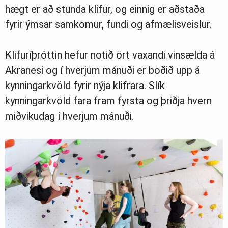
hægt er að stunda klifur, og einnig er aðstaða
fyrir ýmsar samkomur, fundi og afmælisveislur.
Klifuríþróttin hefur notið ört vaxandi vinsælda á
Akranesi og í hverjum mánuði er boðið upp á
kynningarkvöld fyrir nýja klifrara. Slík
kynningarkvöld fara fram fyrsta og þriðja hvern
miðvikudag í hverjum mánuði.