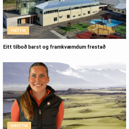
FRÉTTIR
Eitt tilboð barst og framkvæmdum frestað
ÍÞRÓTTIR