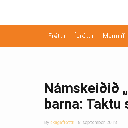
Fréttir
Íþróttir
Mannlíf
Námskeiðið „
barna: Taktu 
By
skagafrettir
18. september, 2018