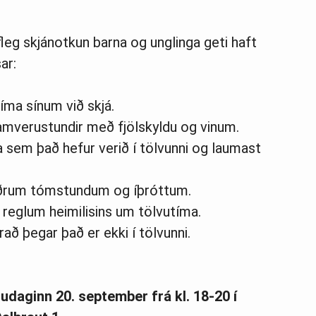
leg skjánotkun barna og unglinga geti haft
ar:
tíma sínum við skjá.
 samverustundir með fjölskyldu og vinum.
 sem það hefur verið í tölvunni og laumast
 öðrum tómstundum og íþróttum.
r reglum heimilisins um tölvutíma.
rað þegar það er ekki í tölvunni.
daginn 20. september frá kl. 18-20 í