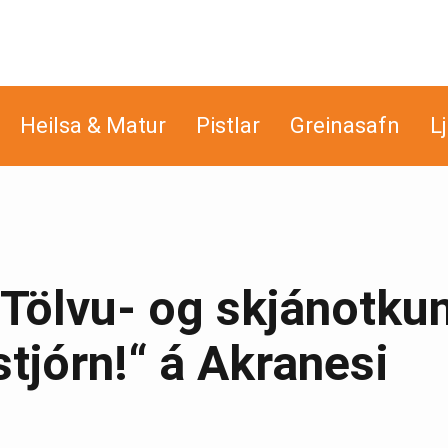
Heilsa & Matur
Pistlar
Greinasafn
L
Tölvu- og skjánotku
stjórn!“ á Akranesi