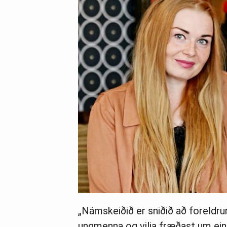
„Námskeiðið er sniðið að forel
ungmenna og vilja fræðast um eink