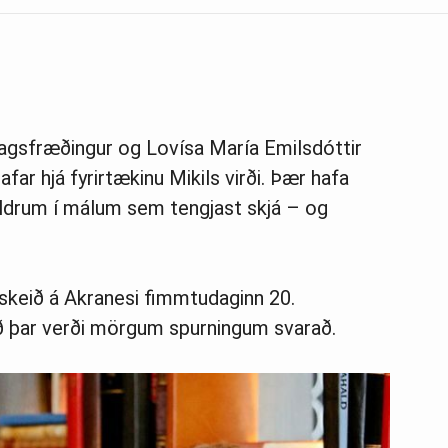
lagsfræðingur og Lovísa María Emilsdóttir
far hjá fyrirtækinu Mikils virði. Þær hafa
eldrum í málum sem tengjast skjá – og
keið á Akranesi fimmtudaginn 20.
ð þar verði mörgum spurningum svarað.