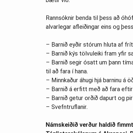
bætir við.
Rannsóknir benda til þess að óhóf
alvarlegar afleiðingar eins og þess
– Barnið eyðir stórum hluta af frí
– Barnið kýs tölvuleiki fram yfir
– Barnið segir ósatt um þann tíma
til að fara í hana.
– Minnkaður áhugi hjá barninu á
– Barnið á erfitt með að fara efti
– Barnið getur orðið dapurt og pir
– Svefntruflanir.
Námskeiðið verður haldið fimmtu