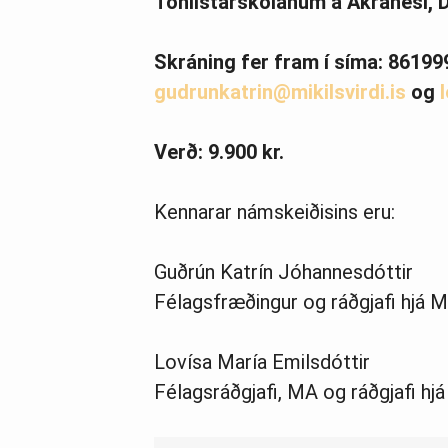
Tónlistarskólanum á Akranesi, D
Skráning fer fram í síma: 86199
gudrunkatrin@mikilsvirdi.is
og
Verð: 9.900 kr.
Kennarar námskeiðisins eru:
Guðrún Katrín Jóhannesdóttir
Félagsfræðingur og ráðgjafi hjá Mik
Lovísa María Emilsdóttir
Félagsráðgjafi, MA og ráðgjafi hjá 