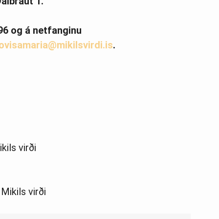
albraut 1.
96 og á netfanginu
lovisamaria@mikilsvirdi.is
.
ils virði
Mikils virði