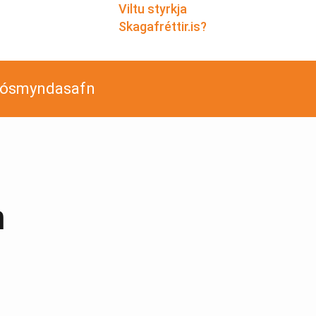
Viltu styrkja
Skagafréttir.is?
jósmyndasafn
n