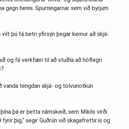
rna gegn henni. Spurningarnar sem við byrjum
a vilt þú fá betri yfirsýn þegar kemur að skjá-
mið og fá verkfæri til að stuðla að hóflegri
s?
 við vanda tengdan skjá- og tölvunotkun
 þína þá er þetta námskeið, sem Mikils virði
 fyrir þig,“ segir Guðrún við skagafrettir.is og