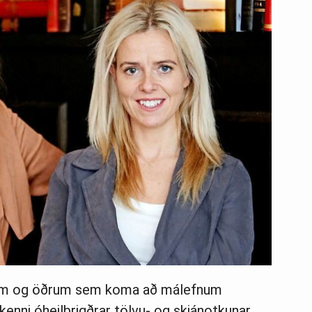
drum og öðrum sem koma að málefnum
enni óheilbrigðrar tölvu- og skjánotkunar