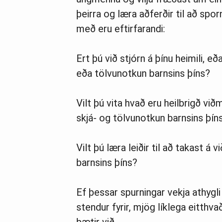
þeirra og læra aðferðir til að spo
með eru eftirfarandi:
Ert þú við stjórn á þínu heimili, eð
eða tölvunotkun barnsins þíns?
Vilt þú vita hvað eru heilbrigð við
skjá- og tölvunotkun barnsins þín
Vilt þú læra leiðir til að takast á
barnsins þíns?
Ef þessar spurningar vekja athygli
stendur fyrir, mjög líklega eitthvað