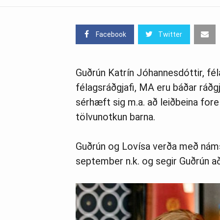
Facebook
Twitter
Guðrún Katrín Jóhannesdóttir, fé
félagsráðgjafi, MA eru báðar ráðgja
sérhæft sig m.a. að leiðbeina for
tölvunotkun barna.
Guðrún og Lovísa verða með náms
september n.k. og segir Guðrún a