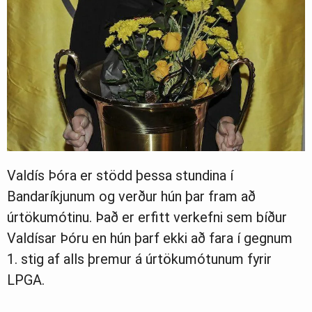
Valdís Þóra er stödd þessa stundina í
Bandaríkjunum og verður hún þar fram að
úrtökumótinu. Það er erfitt verkefni sem bíður
Valdísar Þóru en hún þarf ekki að fara í gegnum
1. stig af alls þremur á úrtökumótunum fyrir
LPGA.