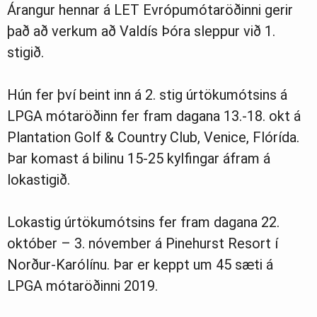
Árangur hennar á LET Evrópumótaröðinni gerir
það að verkum að Valdís Þóra sleppur við 1.
stigið.
Hún fer því beint inn á 2. stig úrtökumótsins á
LPGA mótaröðinn fer fram dagana 13.-18. okt á
Plantation Golf & Country Club, Venice, Flórída.
Þar komast á bilinu 15-25 kylfingar áfram á
lokastigið.
Lokastig úrtökumótsins fer fram dagana 22.
október – 3. nóvember á Pinehurst Resort í
Norður-Karólínu. Þar er keppt um 45 sæti á
LPGA mótaröðinni 2019.