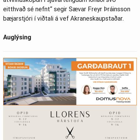
eitthvað sé nefnt“ segir Sævar Freyr Þráinsson
bæjarstjóri í viðtali á vef Akraneskaupstaðar.
Auglýsing