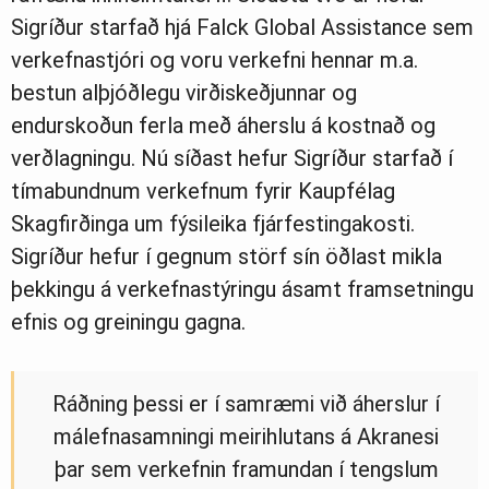
Sigríður starfað hjá Falck Global Assistance sem
verkefnastjóri og voru verkefni hennar m.a.
bestun alþjóðlegu virðiskeðjunnar og
endurskoðun ferla með áherslu á kostnað og
verðlagningu. Nú síðast hefur Sigríður starfað í
tímabundnum verkefnum fyrir Kaupfélag
Skagfirðinga um fýsileika fjárfestingakosti.
Sigríður hefur í gegnum störf sín öðlast mikla
þekkingu á verkefnastýringu ásamt framsetningu
efnis og greiningu gagna.
Ráðning þessi er í samræmi við áherslur í
málefnasamningi meirihlutans á Akranesi
þar sem verkefnin framundan í tengslum