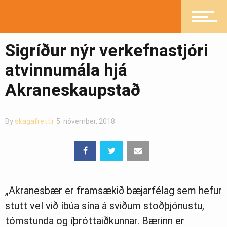
Mannlíf
Sigríður nýr verkefnastjóri
Heilsueflandi samfélag
atvinnumála hjá
Akraneskaupstað
Pistlar
By
skagafrettir
5. nóvember, 2018
Greinasafn
„Akranesbær er framsækið bæjarfélag sem hefur
Ljósmyndasafn
stutt vel við íbúa sína á sviðum stoðþjónustu,
tómstunda og íþróttaiðkunnar. Bærinn er