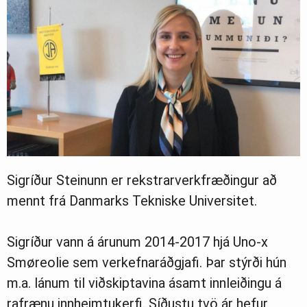
Sigríður Steinunn er rekstrarverkfræðingur að
mennt frá Danmarks Tekniske Universitet.
Sigríður vann á árunum 2014-2017 hjá Uno-x
Smøreolie sem verkefnaráðgjafi. Þar stýrði hún
m.a. lánum til viðskiptavina ásamt innleiðingu á
rafrænu innheimtukerfi. Síðustu tvö ár hefur