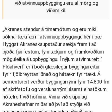
við atvinnuuppbyggingu eru allmörg og
viðamikil.
„Akranes stendur á tímamótum og eru mikil
sóknartækifæri í atvinnuuppbyggingu hér í bæ.
Hyggst Akraneskaupstaður sækja fram í að
bjóða fjárfestum, fyrirtækjum og frumkvöðlum
möguleika á uppbyggingu. Í nýjum atvinnureit í
Flóahverfi er í boði glæsilegur byggingareitur
fyrir fjölbreyttan iðnað og hátæknifyrirtæki. Á
sementsreit verður byggingarrými fyrir 14.800 fm
af skrifstofu og verslunarrými ásamt einstökum
hótelreit við höfnina. Vinna við skipulag
Akraneshafnar miðar að því að styðja við
atvinnusköpun í sjávartengdum iðnaði svo