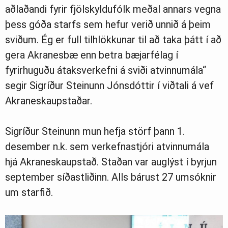
aðlaðandi fyrir fjölskyldufólk meðal annars vegna
þess góða starfs sem hefur verið unnið á þeim
sviðum. Ég er full tilhlökkunar til að taka þátt í að
gera Akranesbæ enn betra bæjarfélag í
fyrirhuguðu átaksverkefni á sviði atvinnumála“
segir Sigríður Steinunn Jónsdóttir í viðtali á vef
Akraneskaupstaðar.
Sigríður Steinunn mun hefja störf þann 1.
desember n.k. sem verkefnastjóri atvinnumála
hjá Akraneskaupstað. Staðan var auglýst í byrjun
september síðastliðinn. Alls bárust 27 umsóknir
um starfið.