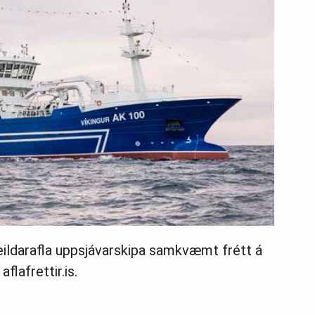
 heildarafla uppsjávarskipa samkvæmt frétt á
lafrettir.is.