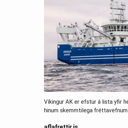
Víkingur AK er efstur á lista yfir
hinum skemmtilega fréttavefnum af
aflafrettir.is.