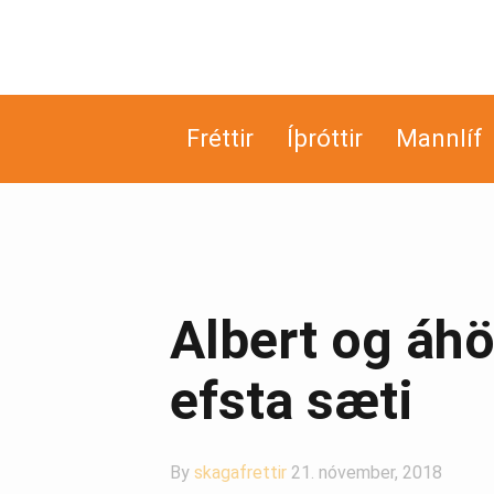
Fréttir
Íþróttir
Mannlíf
Albert og áhö
efsta sæti
By
skagafrettir
21. nóvember, 2018