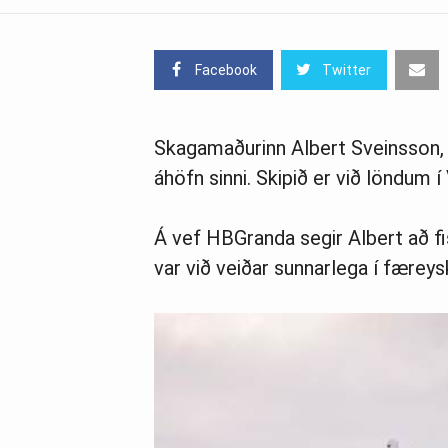
Facebook
Twitter
Skagamaðurinn Albert Sveinsson, s
áhöfn sinni. Skipið er við löndum
Á vef HBGranda segir Albert að fis
var við veiðar sunnarlega í færeys