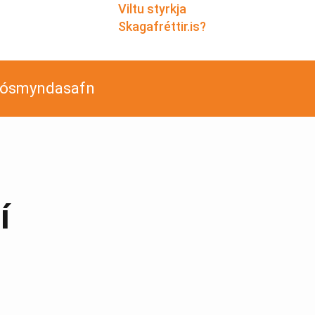
Viltu styrkja
Skagafréttir.is?
jósmyndasafn
í