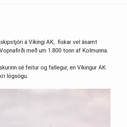
kipstjóri á Víkingi AK, fiskar vel ásamt
 í Vopnafirði með um 1.800 tonn af Kolmunna.
kurinn sé feitur og fallegur, en Víkingur AK
kri lögsögu.