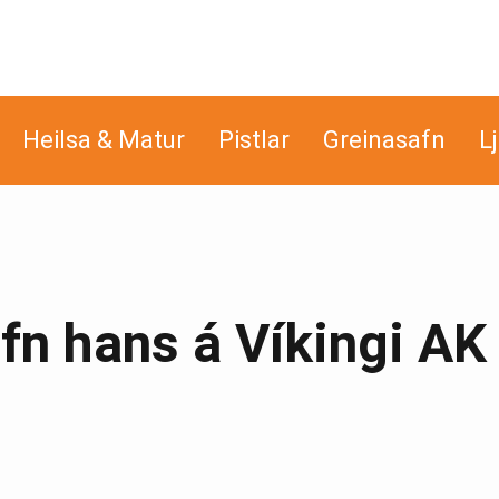
Heilsa & Matur
Pistlar
Greinasafn
L
fn hans á Víkingi AK 