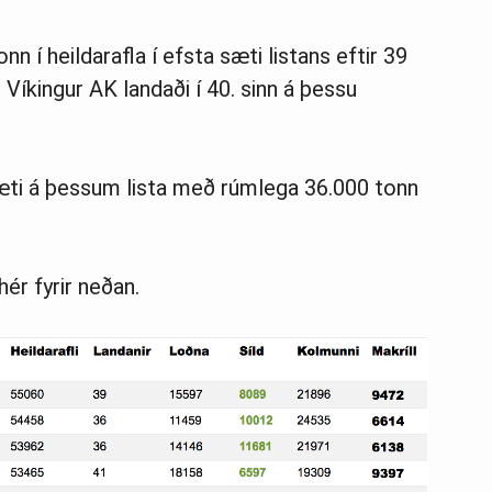
n í heildarafla í efsta sæti listans eftir 39
n Víkingur AK landaði í 40. sinn á þessu
sæti á þessum lista með rúmlega 36.000 tonn
 hér fyrir neðan.