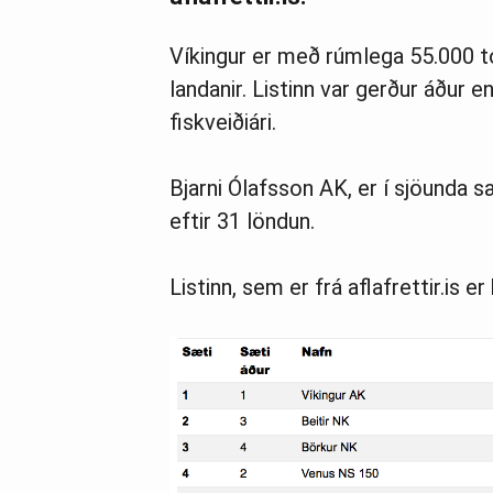
Víkingur er með rúmlega 55.000 ton
landanir. Listinn var gerður áður e
fiskveiðiári.
Bjarni Ólafsson AK, er í sjöunda 
eftir 31 löndun.
Listinn, sem er frá aflafrettir.is er