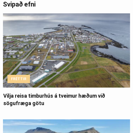
Svipað efni
FRÉTTIR
Vilja reisa timburhús á tveimur hæðum við
sögufræga götu