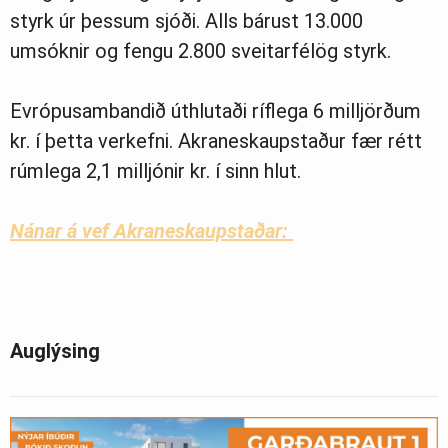
styrk úr þessum sjóði. Alls bárust 13.000
umsóknir og fengu 2.800 sveitarfélög styrk.
Evrópusambandið úthlutaði ríflega 6 milljörðum
kr. í þetta verkefni. Akraneskaupstaður fær rétt
rúmlega 2,1 milljónir kr. í sinn hlut.
Nánar á vef Akraneskaupstaðar:
Auglýsing