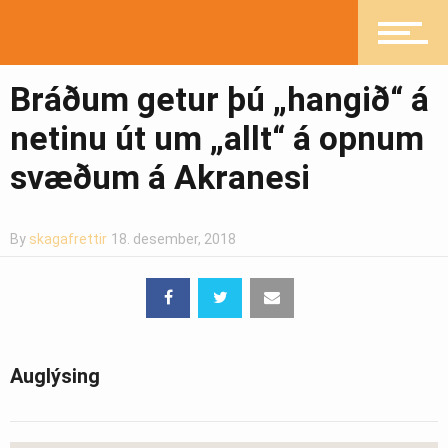
Mannlíf
Bráðum getur þú „hangið“ á
Heilsueflandi samfélag
netinu út um „allt“ á opnum
svæðum á Akranesi
Pistlar
By
skagafrettir
18. desember, 2018
Greinasafn
Auglýsing
Ljósmyndasafn