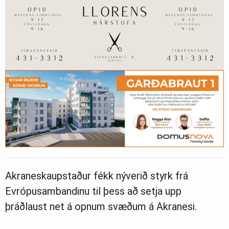
Akraneskaupstaður fékk nýverið styrk frá
Evrópusambandinu til þess að setja upp
þráðlaust net á opnum svæðum á Akranesi.