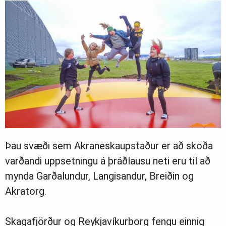
Þau svæði sem Akraneskaupstaður er að skoða
varðandi uppsetningu á þráðlausu neti eru til að
mynda Garðalundur, Langisandur, Breiðin og
Akratorg.
Skagafjörður og Reykjavíkurborg fengu einnig