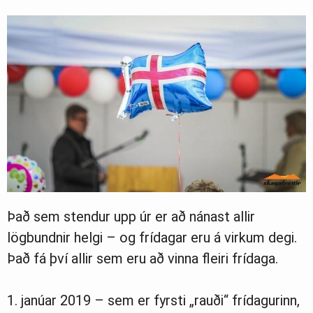
Það sem stendur upp úr er að nánast allir
lögbundnir helgi – og frídagar eru á virkum degi.
Það fá því allir sem eru að vinna fleiri frídaga.
1. janúar 2019 – sem er fyrsti „rauði“ frídagurinn,