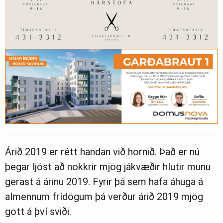
Árið 2019 er rétt handan við hornið. Það er nú
þegar ljóst að nokkrir mjög jákvæðir hlutir munu
gerast á árinu 2019. Fyrir þá sem hafa áhuga á
almennum frídögum þá verður árið 2019 mjög
gott á því sviði.