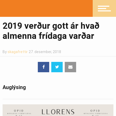
Heilsueflandi samfélag
2019 verður gott ár hvað
almenna frídaga varðar
Pistlar
By
skagafrettir
27. desember, 2018
Greinasafn
Ljósmyndasafn
Auglýsing