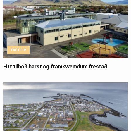
FRÉTTIR
Eitt tilboð barst og framkvæmdum frestað