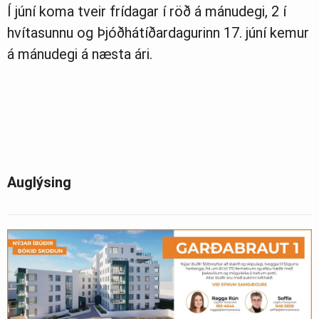
Í júní koma tveir frídagar í röð á mánudegi, 2 í
hvítasunnu og Þjóðhátíðardagurinn 17. júní kemur
á mánudegi á næsta ári.
Auglýsing