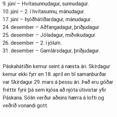
9. júní – Hvítasunnudagur, sunnudagur.
10. júní – 2. í hvítasunnu, mánudagur.
17. júní – Þjóðhátíðardagur, mánudagur.
24. desember – Aðfangadagur, þriðjudagur
25. desember – Jóladagur, miðvikudagur.
26. desember – 2. í jólum.
31. desember – Gamlársdagur, þriðjudagur.
Páskahátíðin kemur seint á næsta ári. Skírdagur
kemur ekki fyrr en 18. apríl en til samanburðar
var Skírdagur 29. mars á þessu ári. Það eru góðar
fréttir fyrir þá sem kjósa að njóta útivistar yfir
Páskana. Sólin verður aðeins hærra á lofti og
veðrið vonandi gott.