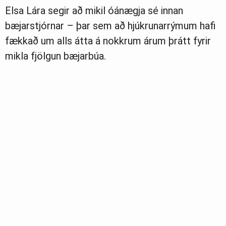
Elsa Lára segir að mikil óánægja sé innan
bæjarstjórnar – þar sem að hjúkrunarrýmum hafi
fækkað um alls átta á nokkrum árum þrátt fyrir
mikla fjölgun bæjarbúa.