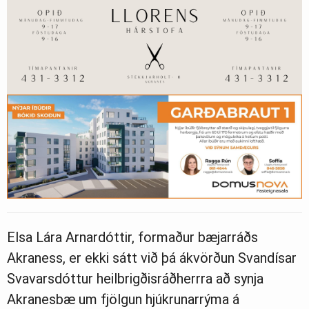
Elsa Lára Arnardóttir, formaður bæjarráðs
Akraness, er ekki sátt við þá ákvörðun Svandísar
Svavarsdóttur heilbrigðisráðherrra að synja
Akranesbæ um fjölgun hjúkrunarrýma á