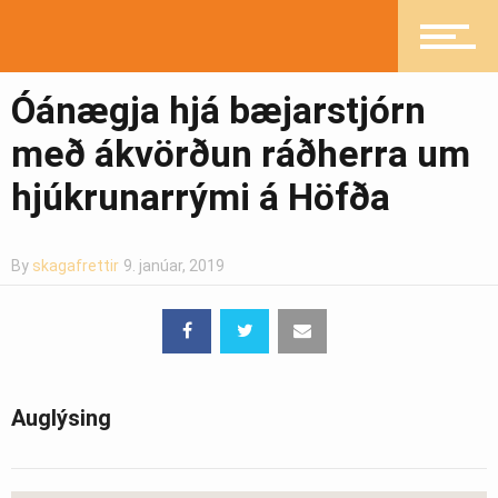
Mannlíf
Óánægja hjá bæjarstjórn
með ákvörðun ráðherra um
hjúkrunarrými á Höfða
Heilsueflandi samfélag
By
skagafrettir
9. janúar, 2019
Pistlar
Greinasafn
Auglýsing
Ljósmyndasafn