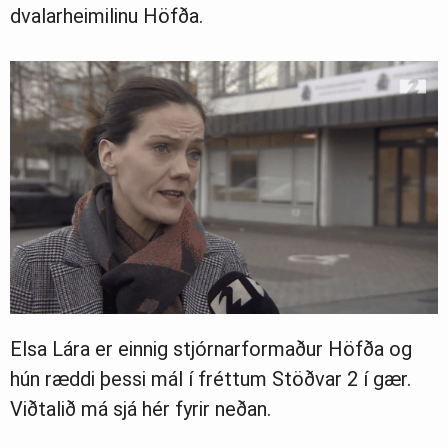
dvalarheimilinu Höfða.
Elsa Lára er einnig stjórnarformaður Höfða og
hún ræddi þessi mál í fréttum Stöðvar 2 í gær.
Viðtalið má sjá hér fyrir neðan.