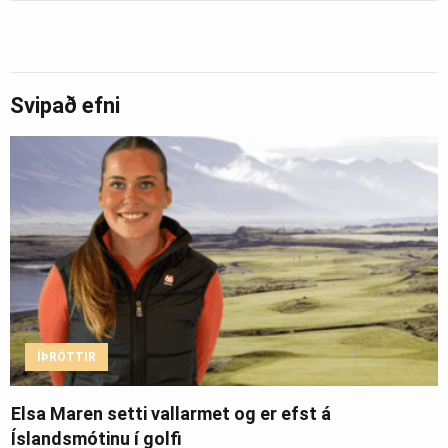
Svipað efni
ÍÞRÓTTIR
Elsa Maren setti vallarmet og er efst á
Íslandsmótinu í golfi