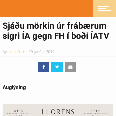
Heilsueflandi samfélag
Sjáðu mörkin úr frábærum
Pistlar
sigri ÍA gegn FH í boði ÍATV
Greinasafn
By
skagafrettir
19. janúar, 2019
Ljósmyndasafn
Auglýsing