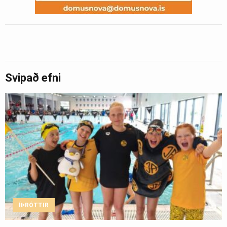
Svipað efni
ÍÞRÓTTIR