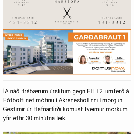
ÍA náði frábærum úrslitum gegn FH í 2. umferð á
Fótbolti.net mótinu í Akraneshöllinni í morgun.
Gestirnir úr Hafnarfirði komust tveimur mörkum
yfir eftir 30 mínútna leik.