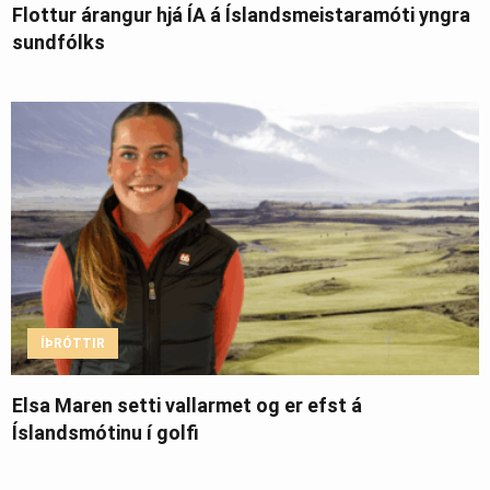
Flottur árangur hjá ÍA á Íslandsmeistaramóti yngra
sundfólks
ÍÞRÓTTIR
Elsa Maren setti vallarmet og er efst á
Íslandsmótinu í golfi