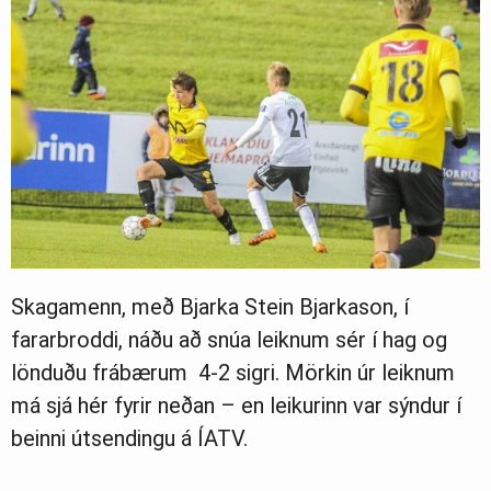
Skagamenn, með Bjarka Stein Bjarkason, í
fararbroddi, náðu að snúa leiknum sér í hag og
lönduðu frábærum 4-2 sigri. Mörkin úr leiknum
má sjá hér fyrir neðan – en leikurinn var sýndur í
beinni útsendingu á ÍATV.