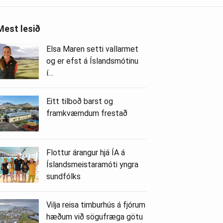
Mest lesið
Elsa Maren setti vallarmet
og er efst á Íslandsmótinu
í…
Eitt tilboð barst og
framkvæmdum frestað
Flottur árangur hjá ÍA á
Íslandsmeistaramóti yngra
sundfólks
Vilja reisa timburhús á fjórum
hæðum við sögufræga götu