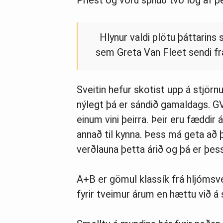
Priest og voru spiluð tvö lög af þe
Hlynur valdi plötu þáttarin
sem Greta Van Fleet sendi fr
Sveitin hefur skotist upp á stjör
nýlegt þá er sándið gamaldags. 
einum vini þeirra. Þeir eru fæddi
annað til kynna. Þess má geta að þ
verðlauna þetta árið og þá er þessi
A+B er gömul klassík frá hljómsve
fyrir tveimur árum en hættu við á