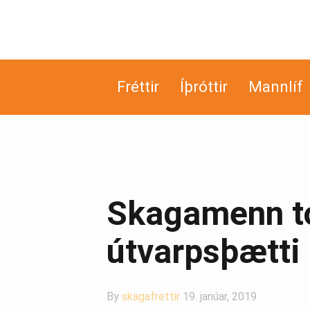
Fréttir
Íþróttir
Mannlíf
Skagamenn tó
útvarpsþætti 
By
skagafrettir
19. janúar, 2019