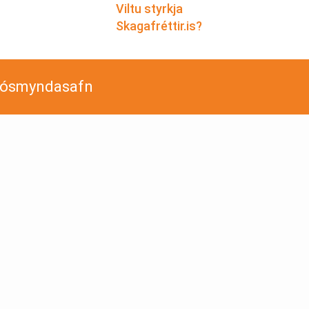
Viltu styrkja
Skagafréttir.is?
jósmyndasafn