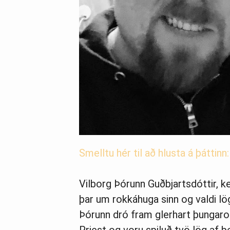
Smelltu hér til að hlusta á þáttinn:
Vilborg Þórunn Guðbjartsdóttir, k
þar um rokkáhuga sinn og valdi lög
Þórunn dró fram glerhart þungaro