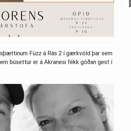
psþættinum Füzz á Rás 2 í gærkvöld þar sem
sem búsettur er á Akranesi fékk góðan gest í