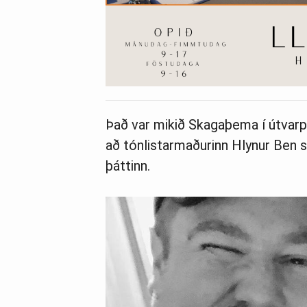
Það var mikið Skagaþema í útvar
að tónlistarmaðurinn Hlynur Ben 
þáttinn.