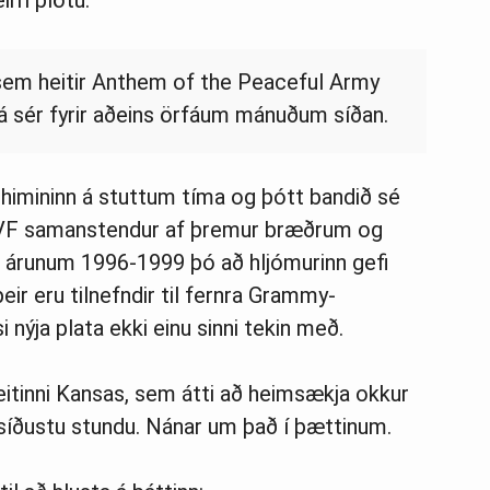
irri plötu.
s sem heitir Anthem of the Peaceful Army
á sér fyrir aðeins örfáum mánuðum síðan.
nuhimininn á stuttum tíma og þótt bandið sé
GVF samanstendur af þremur bræðrum og
r á árunum 1996-1999 þó að hljómurinn gefi
eir eru tilnefndir til fernra Grammy-
 nýja plata ekki einu sinni tekin með.
itinni Kansas, sem átti að heimsækja okkur
 síðustu stundu. Nánar um það í þættinum.