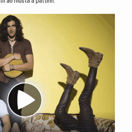
il að hlusta á þáttinn: