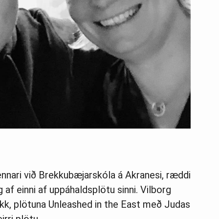
ennari við Brekkubæjarskóla á Akranesi, ræddi
 af einni af uppáhaldsplötu sinni. Vilborg
kk, plötuna Unleashed in the East með Judas