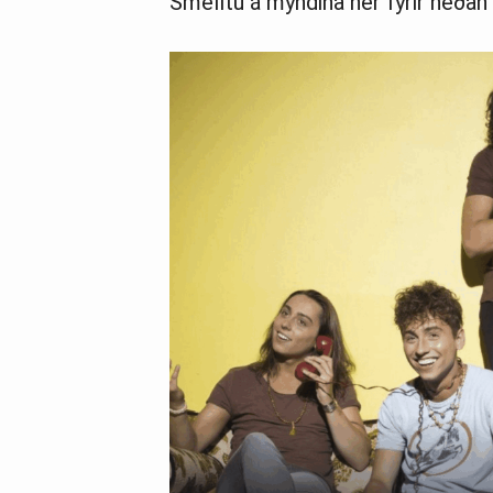
Smelltu á myndina hér fyrir neðan t