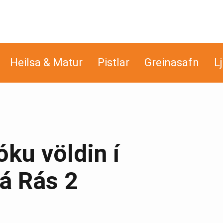
Heilsa & Matur
Pistlar
Greinasafn
L
ku völdin í
á Rás 2