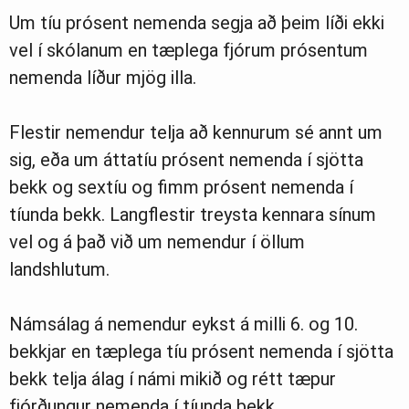
Um tíu prósent nemenda segja að þeim líði ekki
vel í skólanum en tæplega fjórum prósentum
nemenda líður mjög illa.
Flestir nemendur telja að kennurum sé annt um
sig, eða um áttatíu prósent nemenda í sjötta
bekk og sextíu og fimm prósent nemenda í
tíunda bekk. Langflestir treysta kennara sínum
vel og á það við um nemendur í öllum
landshlutum.
Námsálag á nemendur eykst á milli 6. og 10.
bekkjar en tæplega tíu prósent nemenda í sjötta
bekk telja álag í námi mikið og rétt tæpur
fjórðungur nemenda í tíunda bekk.