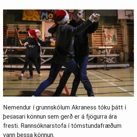
Nemendur í grunnskólum Akraness tóku þátt í
þesasari könnun sem gerð er á fjögurra ára
fresti. Rannsóknarstofa í tómstundafræðum
vann þessa könnun.