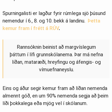
Spurningalisti er lagður fyrir rúmlega sjö þúsund
nemendur í 6., 8. og 10. bekk á landinu.
Þetta
kemur fram í frétt á RÚV
.
Rannsóknin beinist að margvíslegum
þáttum í lífi grunnskólanema. Þar má nefna
líðan, mataræði, hreyfingu og áfengis- og
vímuefnaneyslu.
Eins og áður segir kemur fram að líðan nemenda
almennt góð, en um 90% nemenda segja að þeim
líði þokkalega eða mjög vel í skólanum.