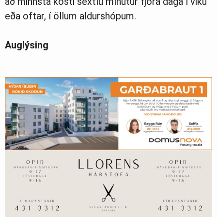
að minnsta kosti sextíu mínútur fjóra daga í viku
eða oftar, í öllum aldurshópum.
Auglýsing