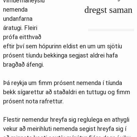
vímuefnaneyslu
dregst saman
nemenda
undanfarna
áratugi. Fleiri
prófa eitthvað
eftir því sem hópurinn eldist en um um sjötíu
prósent tíundu bekkinga segjast aldrei hafa
bragðað áfengi.
Þá reykja um fimm prósent nemenda í tíunda
bekk sígarettur að staðaldri en tuttugu og fimm
prósent nota rafrettur.
Flestir nemendur hreyfa sig reglulega en athygli
vekur að meirihluti nemenda segist hreyfa sig í