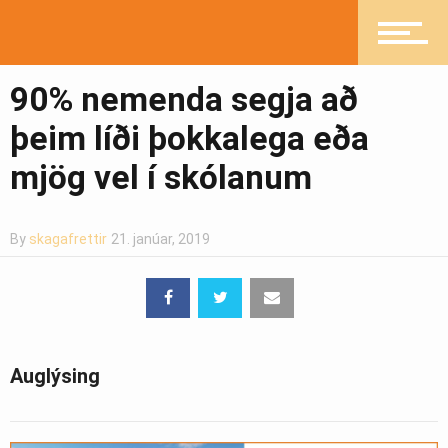
Pistlar
90% nemenda segja að
Greinasafn
þeim líði þokkalega eða
mjög vel í skólanum
Ljósmyndasafn
By
skagafrettir
21. janúar, 2019
Auglýsing