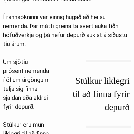
Í rannsókninni var einnig hugað að heilsu
nemenda. Þar mátti greina talsvert auka tíðni
höfuðverkja og þá hefur depurð aukist á síðustu
tíu árum.
Um sjötíu
prósent nemenda
Stúlkur líklegri
í öllum árgöngum
telja sig finna
til að finna fyrir
sjaldan eða aldrei
depurð
fyrir depurð.
Stúlkur eru mun
líklegri til að finna