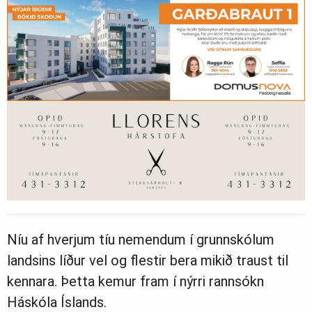
Níu af hverjum tíu nemendum í grunnskólum
landsins líður vel og flestir bera mikið traust til
kennara. Þetta kemur fram í nýrri rannsókn
Háskóla Íslands.