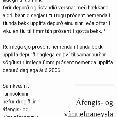
fyrir depurð og ástandið versnar með hækkandi
aldri. Þannig segjast tuttugu prósent nemenda í
tíunda bekk upplifa depurð einu sinni eða oftar í
viku en tíu til fimmtán prósent í sjötta bekk. *
Rúmlega sjö prósent nemenda í tíunda bekk
upplifa depurð daglega en því til samanburðar
sögðust rúmlega fimm prósent nemenda upplifa
depurð daglega árið 2006.
Samkvæmt
rannsókninni
Áfengis- og
hefur dregið úr
áfengis- og
vímuefnaneysla