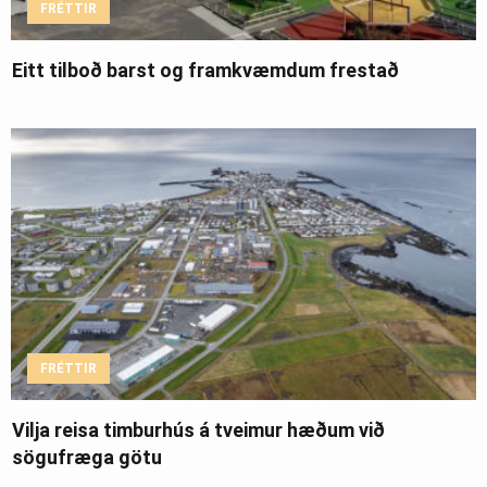
FRÉTTIR
Eitt tilboð barst og framkvæmdum frestað
FRÉTTIR
Vilja reisa timburhús á tveimur hæðum við
sögufræga götu