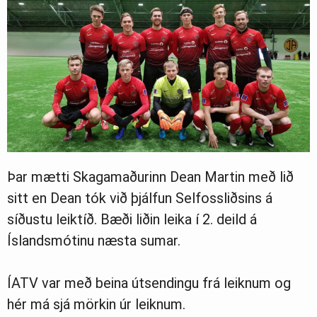
Þar mætti Skagamaðurinn Dean Martin með lið
sitt en Dean tók við þjálfun Selfossliðsins á
síðustu leiktíð. Bæði liðin leika í 2. deild á
Íslandsmótinu næsta sumar.
ÍATV var með beina útsendingu frá leiknum og
hér má sjá mörkin úr leiknum.