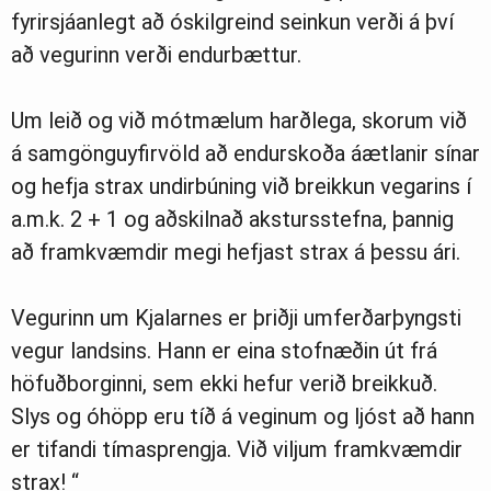
fyrirsjáanlegt að óskilgreind seinkun verði á því
að vegurinn verði endurbættur.
Um leið og við mótmælum harðlega, skorum við
á samgönguyfirvöld að endurskoða áætlanir sínar
og hefja strax undirbúning við breikkun vegarins í
a.m.k. 2 + 1 og aðskilnað akstursstefna, þannig
að framkvæmdir megi hefjast strax á þessu ári.
Vegurinn um Kjalarnes er þriðji umferðarþyngsti
vegur landsins. Hann er eina stofnæðin út frá
höfuðborginni, sem ekki hefur verið breikkuð.
Slys og óhöpp eru tíð á veginum og ljóst að hann
er tifandi tímasprengja. Við viljum framkvæmdir
strax! “