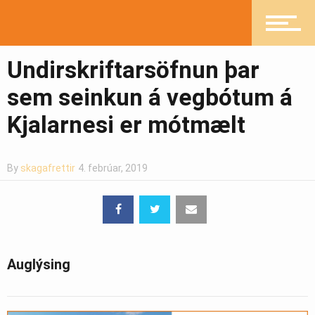
Mannlíf
Undirskriftarsöfnun þar
sem seinkun á vegbótum á
Heilsueflandi samfélag
Kjalarnesi er mótmælt
Pistlar
By
skagafrettir
4. febrúar, 2019
Greinasafn
Auglýsing
Ljósmyndasafn