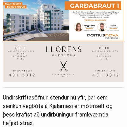
Undirskriftasöfnun stendur nú yfir, þar sem
seinkun vegbóta á Kjalarnesi er mótmælt og
þess krafist að undirbúningur framkvæmda
hefjist strax.