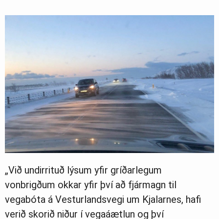
„Við undirrituð lýsum yfir gríðarlegum
vonbrigðum okkar yfir því að fjármagn til
vegabóta á Vesturlandsvegi um Kjalarnes, hafi
verið skorið niður í vegaáætlun og því