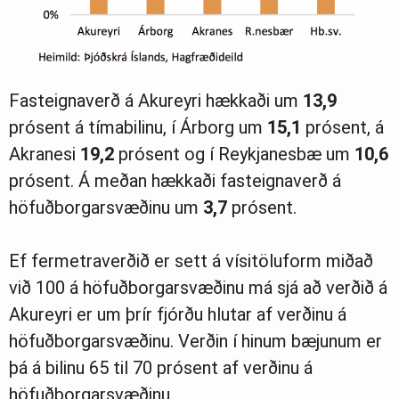
Fasteignaverð á Akureyri hækkaði um
13,9
prósent á tímabilinu, í Árborg um
15,1
prósent, á
Akranesi
19,2
prósent og í Reykjanesbæ um
10,6
prósent. Á meðan hækkaði fasteignaverð á
höfuðborgarsvæðinu um
3,7
prósent.
Ef fermetraverðið er sett á vísitöluform miðað
við 100 á höfuðborgarsvæðinu má sjá að verðið á
Akureyri er um þrír fjórðu hlutar af verðinu á
höfuðborgarsvæðinu. Verðin í hinum bæjunum er
þá á bilinu 65 til 70 prósent af verðinu á
höfuðborgarsvæðinu.