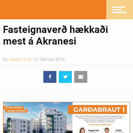
Greinasafn
Fasteignaverð hækkaði
mest á Akranesi
Ljósmyndasafn
By
skagafrettir
13. febrúar, 2019