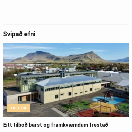
Svipað efni
FRÉTTIR
Eitt tilboð barst og framkvæmdum frestað