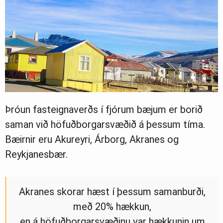
Þróun fasteignaverðs í fjórum bæjum er borið
saman við höfuðborgarsvæðið á þessum tíma.
Bæirnir eru Akureyri, Árborg, Akranes og
Reykjanesbær.
Akranes skorar hæst í þessum samanburði,
með 20% hækkun,
en á höfuðborgarsvæðinu var hækkunin um