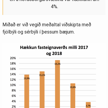
4%.
Miðað er við vegið meðaltal viðskipta með
fjölbýli og sérbýli í þessum bæjum.