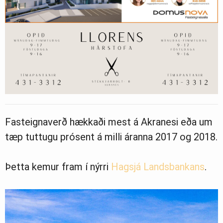
Fasteignaverð hækkaði mest á Akranesi eða um
tæp tuttugu prósent á milli áranna 2017 og 2018.
Þetta kemur fram í nýrri
Hagsjá Landsbankans
.