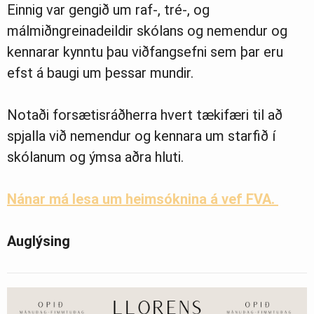
Einnig var gengið um raf-, tré-, og
málmiðngreinadeildir skólans og nemendur og
kennarar kynntu þau viðfangsefni sem þar eru
efst á baugi um þessar mundir.
Notaði forsætisráðherra hvert tækifæri til að
spjalla við nemendur og kennara um starfið í
skólanum og ýmsa aðra hluti.
Nánar má lesa um heimsóknina á vef FVA.
Auglýsing