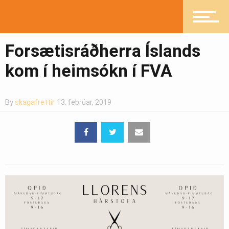
Heilsueflandi samfélag
Forsætisráðherra Íslands
Pistlar
kom í heimsókn í FVA
By
skagafrettir
13. febrúar, 2019
Greinasafn
Ljósmyndasafn