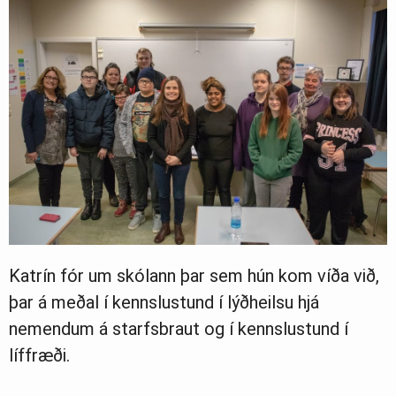
Katrín fór um skólann þar sem hún kom víða við,
þar á meðal í kennslustund í lýðheilsu hjá
nemendum á starfsbraut og í kennslustund í
líffræði.