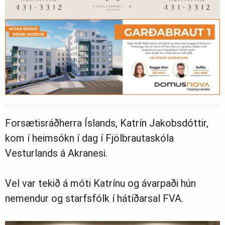
Forsætisráðherra Íslands, Katrín Jakobsdóttir,
kom í heimsókn í dag í Fjölbrautaskóla
Vesturlands á Akranesi.
Vel var tekið á móti Katrínu og ávarpaði hún
nemendur og starfsfólk í hátíðarsal FVA.