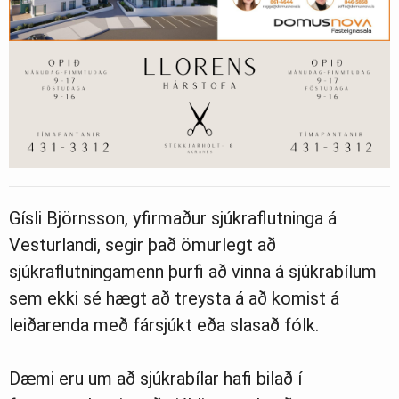
Gísli Björnsson, yfirmaður sjúkraflutninga á
Vesturlandi, segir það ömurlegt að
sjúkraflutningamenn þurfi að vinna á sjúkrabílum
sem ekki sé hægt að treysta á að komist á
leiðarenda með fársjúkt eða slasað fólk.
Dæmi eru um að sjúkrabílar hafi bilað í