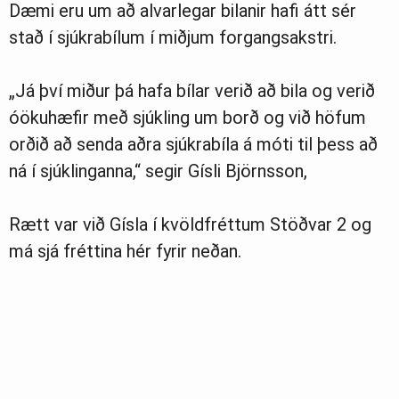
Dæmi eru um að alvarlegar bilanir hafi átt sér
stað í sjúkrabílum í miðjum forgangsakstri.
„Já því miður þá hafa bílar verið að bila og verið
óökuhæfir með sjúkling um borð og við höfum
orðið að senda aðra sjúkrabíla á móti til þess að
ná í sjúklinganna,“ segir Gísli Björnsson,
Rætt var við Gísla í kvöldfréttum Stöðvar 2 og
má sjá fréttina hér fyrir neðan.