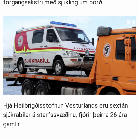
forgangsakstri með sjúkling um borð.
Hjá Heilbrigðisstofnun Vesturlands eru sextán
sjúkrabílar á starfssvæðinu, fjórir þeirra 26 ára
gamlir.