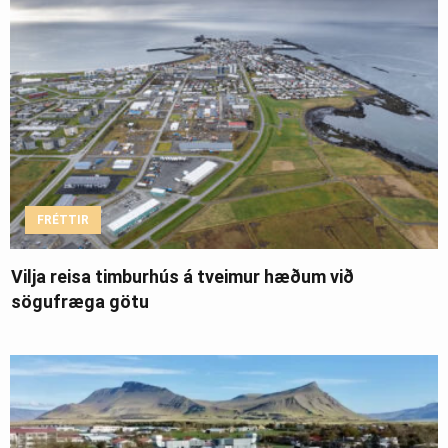
FRÉTTIR
Vilja reisa timburhús á tveimur hæðum við
sögufræga götu