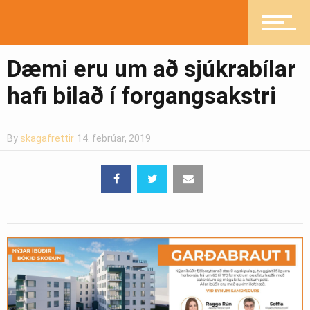
Greinasafn
Dæmi eru um að sjúkrabílar
hafi bilað í forgangsakstri
Ljósmyndasafn
By
skagafrettir
14. febrúar, 2019