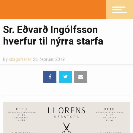
Pistlar
Sr. Eðvarð Ingólfsson
hverfur til nýrra starfa
Greinasafn
By
skagafrettir
28. febrúar, 2019
Ljósmyndasafn