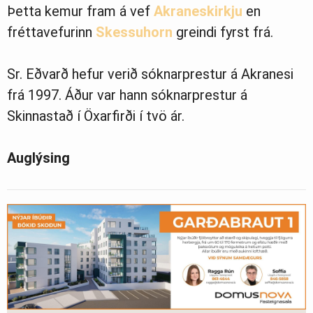
Þetta kemur fram á vef
Akraneskirkju
en
fréttavefurinn
Skessuhorn
greindi fyrst frá.
Sr. Eðvarð hefur verið sóknarprestur á Akranesi
frá 1997. Áður var hann sóknarprestur á
Skinnastað í Öxarfirði í tvö ár.
Auglýsing