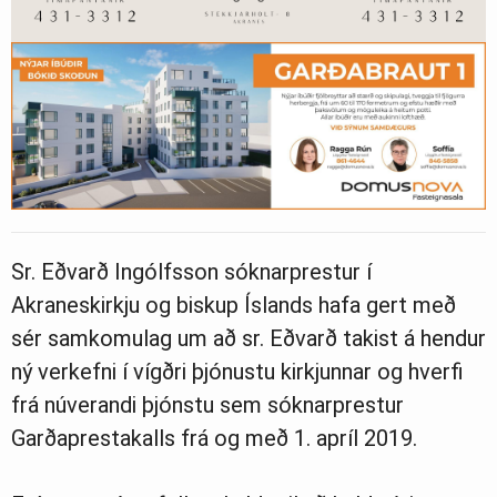
Sr. Eðvarð Ingólfsson sóknarprestur í
Akraneskirkju og biskup Íslands hafa gert með
sér samkomulag um að sr. Eðvarð takist á hendur
ný verkefni í vígðri þjónustu kirkjunnar og hverfi
frá núverandi þjónstu sem sóknarprestur
Garðaprestakalls frá og með 1. apríl 2019.