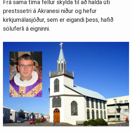
Frá sama tíma fellur skylda til að halda úti
prestssetri á Akranesi niður og hefur
kirkjumálasjóður, sem er eigandi þess, hafið
söluferli á eigninni.