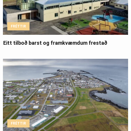
FRÉTTIR
Eitt tilboð barst og framkvæmdum frestað
FRÉTTIR