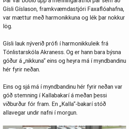
Þar var boðið upp á menningaratriði þar sem að
Gísli Gíslason, framkvæmdastjóri Faxaflóahafna,
var mættur með harmonikkuna og lék þar nokkur
lög.
Gísli lauk nýverið prófi í harmonikkuleik frá
Tónlistarskóla Akraness. Og er hann bara býsna
góður á „nikkuna“ eins og heyra má í myndbandinu
hér fyrir neðan.
Eins og sjá má í myndbandinu hér fyrir neðan var
góð stemning í Kallabakarí á meðan þessi
viðburður fór fram. En „Kalla“-bakarí stóð
allavegar undir nafni í morgun.