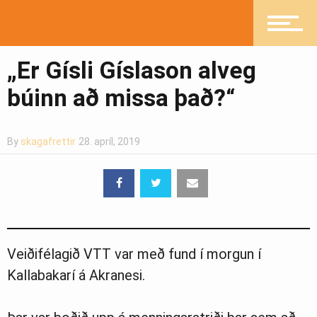
Mannlíf
„Er Gísli Gíslason alveg
búinn að missa það?“
Heilsueflandi samfélag
By
skagafrettir
28. apríl, 2019
Pistlar
Greinasafn
Veiðifélagið VTT var með fund í morgun í
Kallabakarí á Akranesi.
Ljósmyndasafn