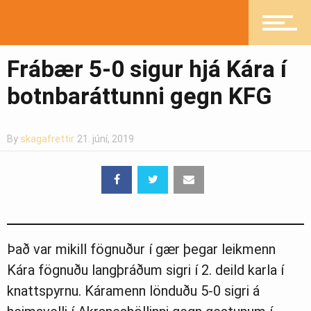
Heilsueflandi samfélag
Frábær 5-0 sigur hjá Kára í
botnbaráttunni gegn KFG
Pistlar
By
skagafrettir
21. júní, 2019
Greinasafn
Ljósmyndasafn
Það var mikill fögnuður í gær þegar leikmenn
Kára fögnuðu langþráðum sigri í 2. deild karla í
knattspyrnu. Káramenn lönduðu 5-0 sigri á