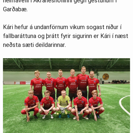
heimavelli í Akraneshöllinni gegn gestunum í
Garðabæ.
Kári hefur á undanförnum vikum sogast niður í
fallbaráttuna og þrátt fyrir sigurinn er Kári í næst
neðsta sæti deildarinnar.