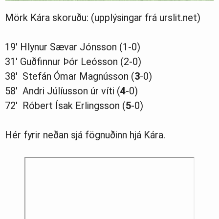
Mörk Kára skoruðu: (upplýsingar frá urslit.net)
19′ Hlynur Sævar Jónsson (1-0)
31′ Guðfinnur Þór Leósson (2-0)
38′ Stefán Ómar Magnússon (
3
-0)
58′ Andri Júlíusson úr víti (
4
-0)
72′ Róbert Ísak Erlingsson (
5
-0)
Hér fyrir neðan sjá fögnuðinn hjá Kára.