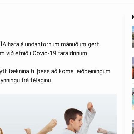
ti ÍA hafa á undanförnum mánuðum gert
m við efnið i Covid-19 faraldrinum.
ýtt tæknina til þess að koma leiðbeiningum
kynningu frá félaginu.