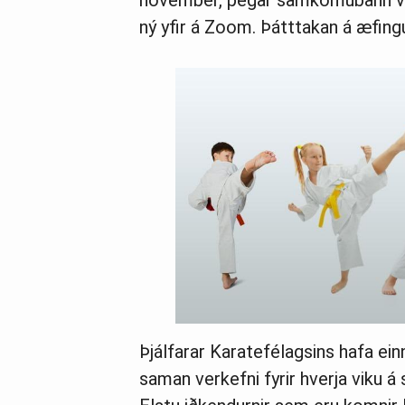
nóvember, þegar samkomubann var 
ný yfir á Zoom. Þátttakan á æfing
Þjálfarar Karatefélagsins hafa ei
saman verkefni fyrir hverja viku 