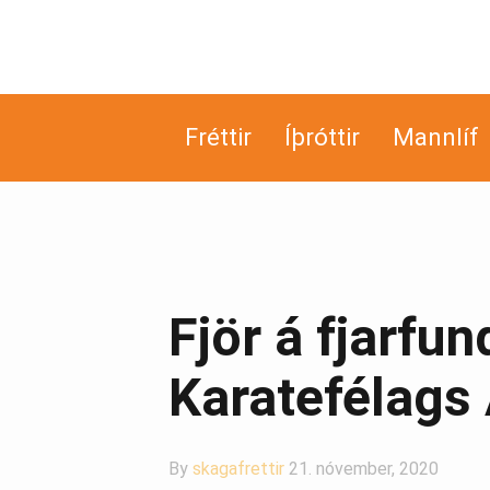
Fréttir
Íþróttir
Mannlíf
Fjör á fjarf
Karatefélags
By
skagafrettir
21. nóvember, 2020