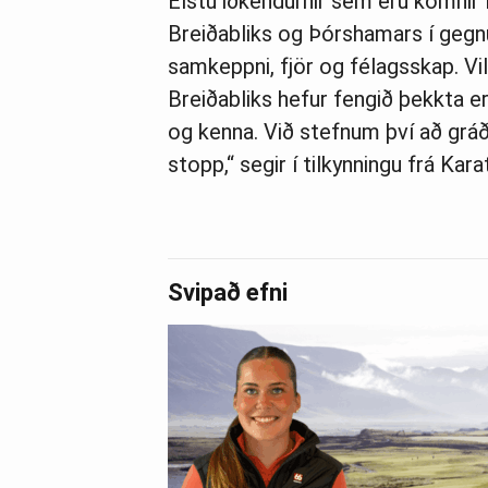
Elstu iðkendurnir sem eru komnir 
Breiðabliks og Þórshamars í gegn
samkeppni, fjör og félagsskap. Vi
Breiðabliks hefur fengið þekkta er
og kenna. Við stefnum því að grá
stopp,“ segir í tilkynningu frá Kar
Svipað efni