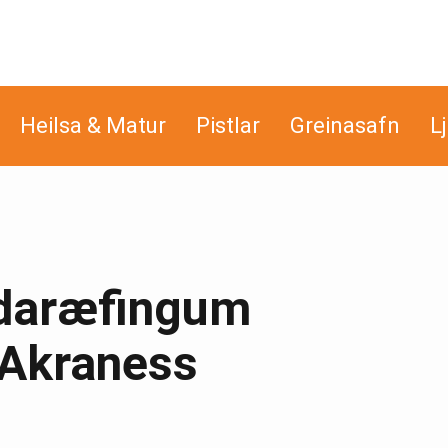
Heilsa & Matur
Pistlar
Greinasafn
L
undaræfingum
 Akraness