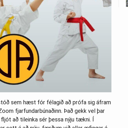
 stóð sem hæst fór félagið að prófa sig áfram
oom fjarfundarbúnaðinn. Það gekk vel þar
ljót að tileinka sér þessa nýju tækni. Í