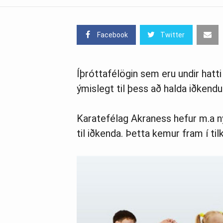
Facebook
Twitter
Íþróttafélögin sem eru undir hat
ýmislegt til þess að halda iðkendu
Karatefélag Akraness hefur m.a n
til iðkenda. Þetta kemur fram í til