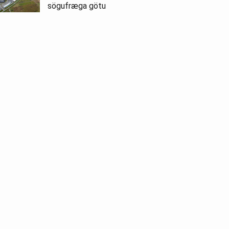
sögufræga götu