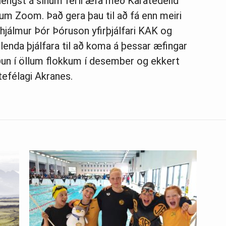
lengst á sínum ferli æfa með Karatedeild
um Zoom. Það gera þau til að fá enn meiri
lhjálmur Þór Þóruson yfirþjálfari KAK og
lenda þjálfara til að koma á þessar æfingar
ðun í öllum flokkum í desember og ekkert
atefélagi Akranes.