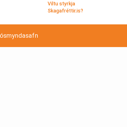
Viltu styrkja
Skagafréttir.is?
jósmyndasafn