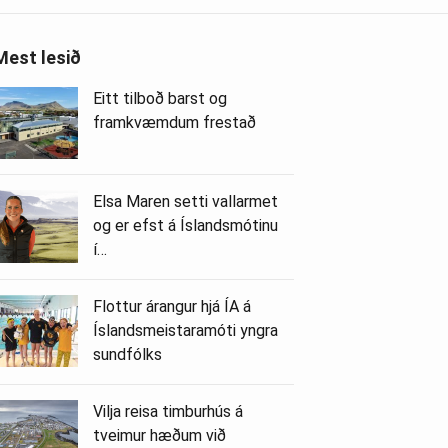
Mest lesið
Eitt tilboð barst og
framkvæmdum frestað
Elsa Maren setti vallarmet
og er efst á Íslandsmótinu
í…
Flottur árangur hjá ÍA á
Íslandsmeistaramóti yngra
sundfólks
Vilja reisa timburhús á
tveimur hæðum við