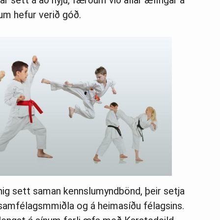
sett á að nýju, færðum við allar æfingar á
um hefur verið góð.
nnig sett saman kennslumyndbönd, þeir setja
á samfélagsmmiðla og á heimasíðu félagsins.