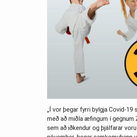
„Í vor þegar fyrri bylgja Covid-19
með að miðla æfingum í gegnum Z
sem að iðkendur og þjálfarar voru f