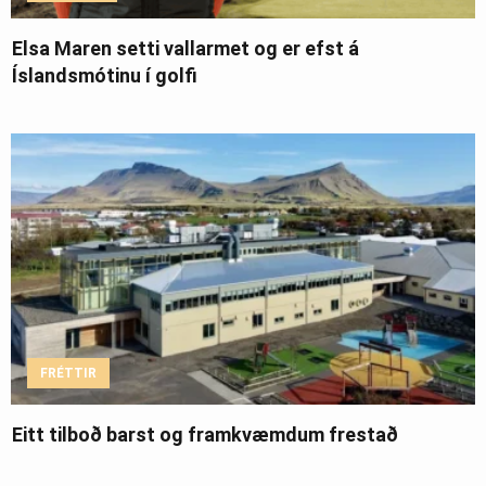
Elsa Maren setti vallarmet og er efst á
Íslandsmótinu í golfi
FRÉTTIR
Eitt tilboð barst og framkvæmdum frestað