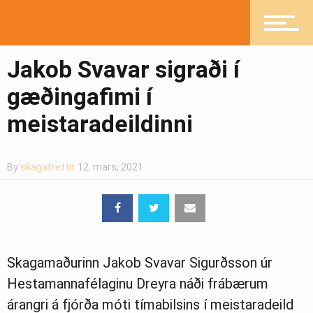
Íþróttir
Jakob Svavar sigraði í
gæðingafimi í
Mannlíf
meistaradeildinni
By
skagafrettir
12. mars, 2021
Heilsueflandi samfélag
Pistlar
Skagamaðurinn Jakob Svavar Sigurðsson úr
Hestamannafélaginu Dreyra náði frábærum
Greinasafn
árangri á fjórða móti tímabilsins í meistaradeild