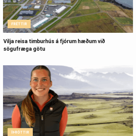
FRÉTTIR
Vilja reisa timburhús á fjórum hæðum við
sögufræga götu
ÍÞRÓTTIR