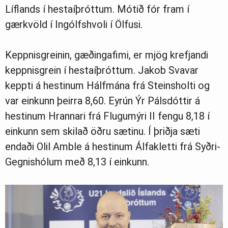
Líflands í hestaíþróttum. Mótið fór fram í
gærkvöld í Ingólfshvoli í Ölfusi.
Ljósmyndasafn
Keppnisgreinin, gæðingafimi, er mjög krefjandi
keppnisgrein í hestaíþróttum. Jakob Svavar
keppti á hestinum Hálfmána frá Steinsholti og
var einkunn þeirra 8,60. Eyrún Ýr Pálsdóttir á
hestinum Hrannari frá Flugumýri II fengu 8,18 í
einkunn sem skilað öðru sætinu. Í þriðja sæti
endaði Olil Amble á hestinum Álfakletti frá Syðri-
Gegnishólum með 8,13 í einkunn.