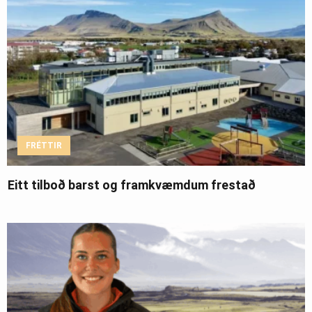
FRÉTTIR
Eitt tilboð barst og framkvæmdum frestað