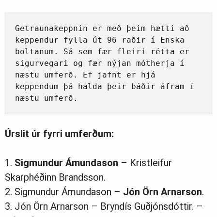
Getraunakeppnin er með þeim hætti að 
keppendur fylla út 96 raðir í Enska 
boltanum. Sá sem fær fleiri rétta er 
sigurvegari og fær nýjan mótherja í 
næstu umferð. Ef jafnt er hjá 
keppendum þá halda þeir báðir áfram í 
næstu umferð.
Úrslit úr fyrri umferðum:
1.
Sigmundur Ámundason
– Kristleifur
Skarphéðinn Brandsson.
2. Sigmundur Ámundason –
Jón Örn Arnarson
.
3. Jón Örn Arnarson – Bryndís Guðjónsdóttir. –