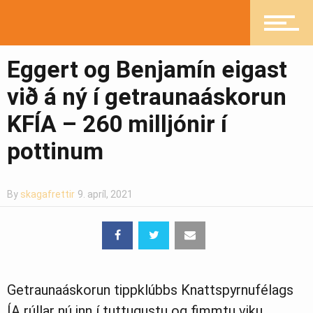
Ljósmyndasafn
Eggert og Benjamín eigast
við á ný í getraunaáskorun
KFÍA – 260 milljónir í
pottinum
By
skagafrettir
9. apríl, 2021
Getraunaáskorun tippklúbbs Knattspyrnufélags
ÍA rúllar nú inn í tuttugustu og fimmtu viku