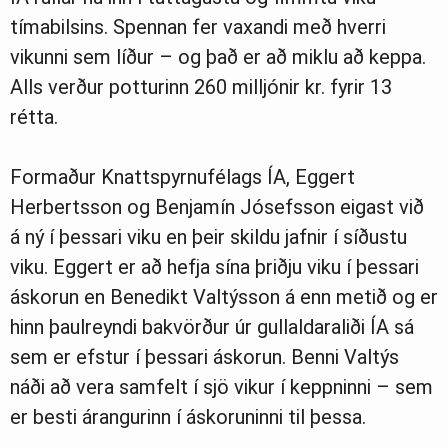
tímabilsins. Spennan fer vaxandi með hverri
vikunni sem líður – og það er að miklu að keppa.
Alls verður potturinn 260 milljónir kr. fyrir 13
rétta.
Formaður Knattspyrnufélags ÍA, Eggert
Herbertsson og Benjamín Jósefsson eigast við
á ný í þessari viku en þeir skildu jafnir í síðustu
viku. Eggert er að hefja sína þriðju viku í þessari
áskorun en Benedikt Valtýsson á enn metið og er
hinn þaulreyndi bakvörður úr gullaldaraliði ÍA sá
sem er efstur í þessari áskorun. Benni Valtýs
náði að vera samfelt í sjö vikur í keppninni – sem
er besti árangurinn í áskoruninni til þessa.