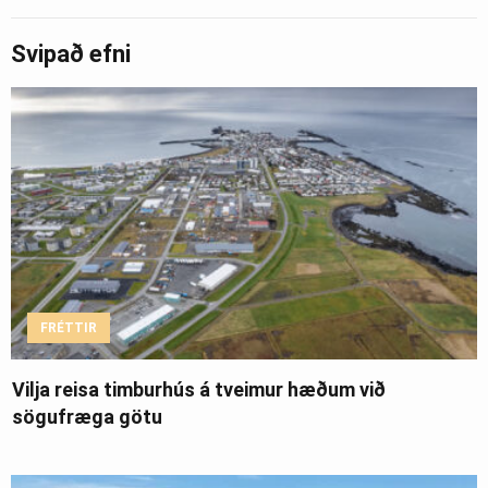
Svipað efni
FRÉTTIR
Vilja reisa timburhús á tveimur hæðum við
sögufræga götu