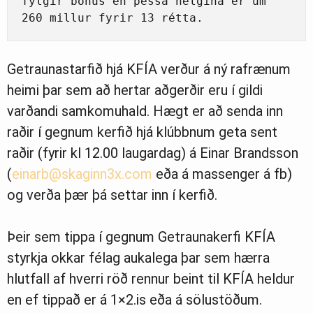
fylgir bónus en þessa helgina er um 
260 millur fyrir 13 rétta.
Getraunastarfið hjá KFÍA verður á ný rafrænum
heimi þar sem að hertar aðgerðir eru í gildi
varðandi samkomuhald. Hægt er að senda inn
raðir í gegnum kerfið hjá klúbbnum geta sent
raðir (fyrir kl 12.00 laugardag) á Einar Brandsson
(
einarb@skaginn3x.com
eða á massenger á fb)
og verða þær þá settar inn í kerfið.
Þeir sem tippa í gegnum Getraunakerfi KFÍA
styrkja okkar félag aukalega þar sem hærra
hlutfall af hverri röð rennur beint til KFÍA heldur
en ef tippað er á 1×2.is eða á sölustöðum.