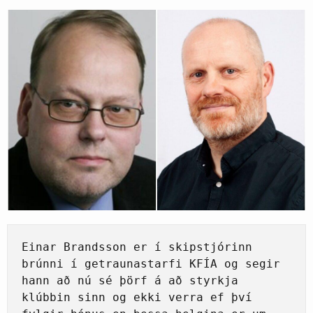
Einar Brandsson er í skipstjórinn 
brúnni í getraunastarfi KFÍA og segir 
hann að nú sé þörf á að styrkja 
klúbbin sinn og ekki verra ef því 