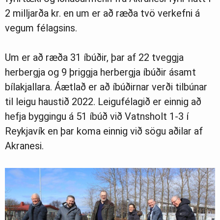
2 milljarða kr. en um er að ræða tvö verkefni á
vegum félagsins.
Um er að ræða 31 íbúðir, þar af 22 tveggja
herbergja og 9 þriggja herbergja íbúðir ásamt
bílakjallara. Áætlað er að íbúðirnar verði tilbúnar
til leigu haustið 2022. Leigufélagið er einnig að
hefja byggingu á 51 íbúð við Vatnsholt 1-3 í
Reykjavík en þar koma einnig við sögu aðilar af
Akranesi.