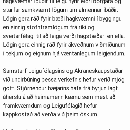
hagkvæmar íbúðir til leigu fyrir eldri borgara og
starfar samkvæmt lögum um almennar íbúðir.
Lögin gera ráð fyrir bæði hagkvæmni í byggingu
en einnig stofnframlögum frá ríki og
sveitarfélagi til að leiga verði hagstæðari en ella.
Lögin gera einnig ráð fyrir ákveðnum viðmiðunum
í tekjum og eignum hjá væntanlegum leigjendum.
Samstarf Leigufélagsins og Akraneskaupstaðar
við undirbúning þessa verkefnis hefur verið mjög
gott. Stjórnendur bæjarins hafa frá byrjun lagt
áherslu á að heimamenn kæmu sem mest að
framkvæmdum og Leigufélagið hefur
kappkostað að verða við þeim óskum.