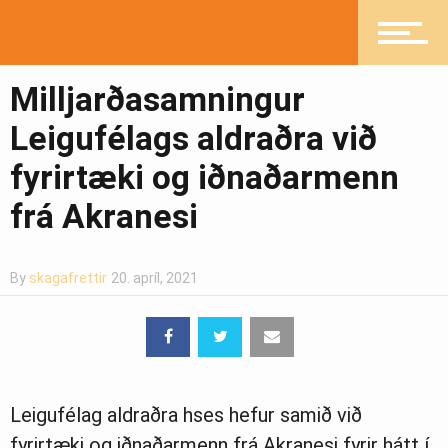
Heilsueflandi samfélag
Milljarðasamningur
Leigufélags aldraðra við
Pistlar
fyrirtæki og iðnaðarmenn
frá Akranesi
Greinasafn
By
skagafrettir
20. apríl, 2021
Ljósmyndasafn
Leigufélag aldraðra hses hefur samið við
fyrirtæki og iðnaðarmenn frá Akranesi fyrir hátt í