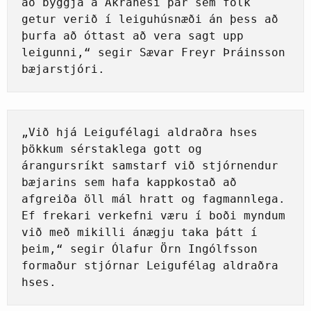
að byggja á Akranesi þar sem fólk 
getur verið í leiguhúsnæði án þess að 
þurfa að óttast að vera sagt upp 
leigunni,“ segir Sævar Freyr Þráinsson 
bæjarstjóri.
„Við hjá Leigufélagi aldraðra hses 
þökkum sérstaklega gott og 
árangursríkt samstarf við stjórnendur 
bæjarins sem hafa kappkostað að 
afgreiða öll mál hratt og fagmannlega. 
Ef frekari verkefni væru í boði myndum 
við með mikilli ánægju taka þátt í 
þeim,“ segir Ólafur Örn Ingólfsson 
formaður stjórnar Leigufélag aldraðra 
hses.