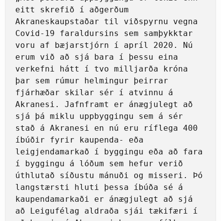
eitt skrefið í aðgerðum 
Akraneskaupstaðar til viðspyrnu vegna 
Covid-19 faraldursins sem samþykktar 
voru af bæjarstjórn í apríl 2020. Nú 
erum við að sjá bara í þessu eina 
verkefni hátt í tvo milljarða króna 
þar sem rúmur helmingur þeirrar 
fjárhæðar skilar sér í atvinnu á 
Akranesi. Jafnframt er ánægjulegt að 
sjá þá miklu uppbyggingu sem á sér 
stað á Akranesi en nú eru ríflega 400 
íbúðir fyrir kaupenda- eða 
leigjendamarkað í byggingu eða að fara 
í byggingu á lóðum sem hefur verið 
úthlutað síðustu mánuði og misseri. Þó 
langstærsti hluti þessa íbúða sé á 
kaupendamarkaði er ánægjulegt að sjá 
að Leigufélag aldraða sjái tækifæri í 