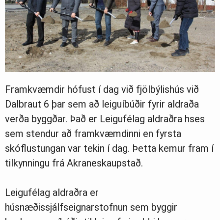
Framkvæmdir hófust í dag við fjölbýlishús við
Dalbraut 6 þar sem að leiguíbúðir fyrir aldraða
verða byggðar. Það er Leigufélag aldraðra hses
sem stendur að framkvæmdinni en fyrsta
skóflustungan var tekin í dag. Þetta kemur fram í
tilkynningu frá Akraneskaupstað.
Leigufélag aldraðra er
húsnæðissjálfseignarstofnun sem byggir