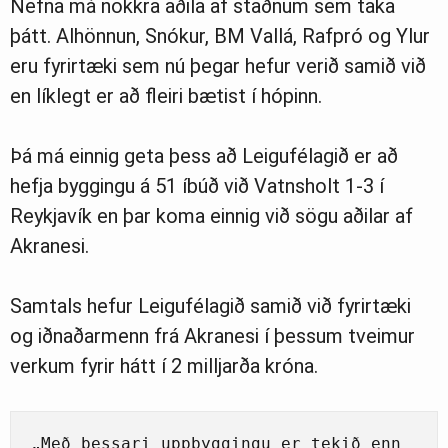
Nefna má nokkra aðila af staðnum sem taka
þátt. Alhönnun, Snókur, BM Vallá, Rafpró og Ylur
eru fyrirtæki sem nú þegar hefur verið samið við
en líklegt er að fleiri bætist í hópinn.
Þá má einnig geta þess að Leigufélagið er að
hefja byggingu á 51 íbúð við Vatnsholt 1-3 í
Reykjavík en þar koma einnig við sögu aðilar af
Akranesi.
Samtals hefur Leigufélagið samið við fyrirtæki
og iðnaðarmenn frá Akranesi í þessum tveimur
verkum fyrir hátt í 2 milljarða króna.
„Með þessari uppbyggingu er tekið enn 