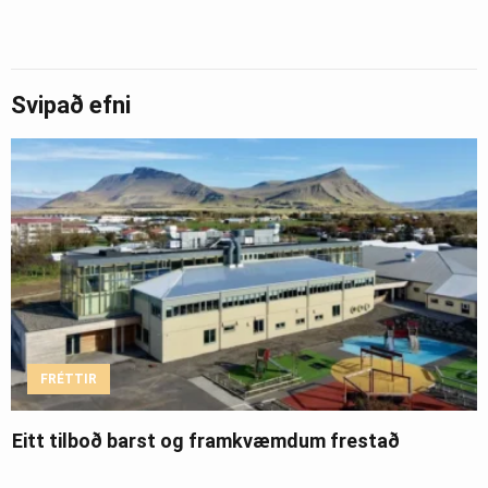
Svipað efni
FRÉTTIR
Eitt tilboð barst og framkvæmdum frestað