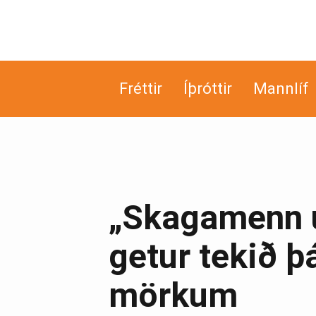
Fréttir
Íþróttir
Mannlíf
„Skagamenn u
getur tekið þá
mörkum