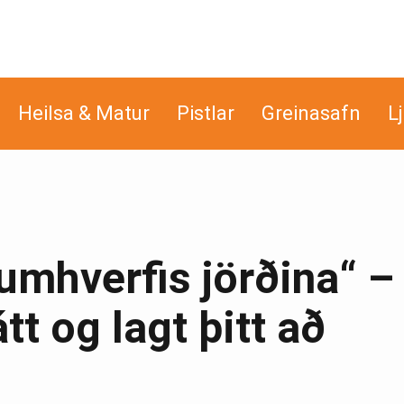
Heilsa & Matur
Pistlar
Greinasafn
L
mhverfis jörðina“ –
tt og lagt þitt að