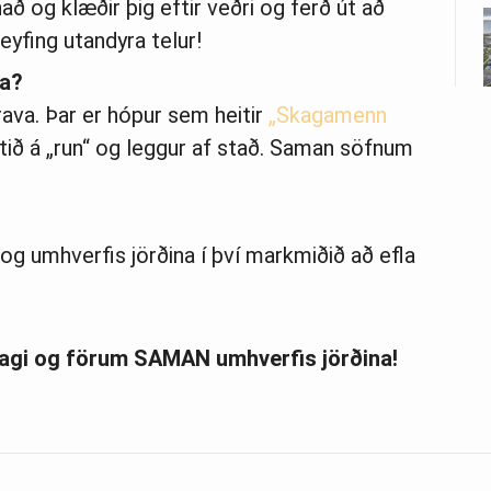
ð og klæðir þig eftir veðri og ferð út að
reyfing utandyra telur!
na?
rava. Þar er hópur sem heitir
„Skagamenn
rritið á „run“ og leggur af stað. Saman söfnum
og umhverfis jörðina í því markmiðið að efla
lagi og förum SAMAN umhverfis jörðina!