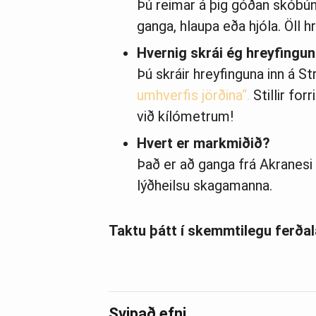
Þú reimar á þig góðan skóbúna
ganga, hlaupa eða hjóla. Öll h
Hvernig skrái ég hreyfingu
Þú skráir hreyfinguna inn á St
umhverfis jörðina“.
Stillir fo
við kílómetrum!
Hvert er markmiðið?
Það er að ganga frá Akranesi 
lýðheilsu skagamanna.
Taktu þátt í skemmtilegu ferða
Svipað efni