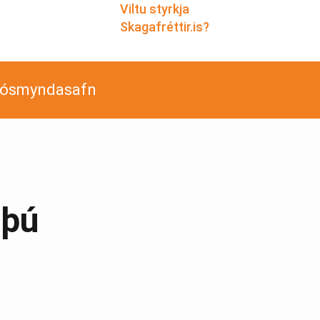
Viltu styrkja
Skagafréttir.is?
jósmyndasafn
 þú