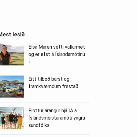
Mest lesið
Elsa Maren setti vallarmet
og er efst á Íslandsmótinu
í…
Eitt tilboð barst og
framkvæmdum frestað
Flottur árangur hjá ÍA á
Íslandsmeistaramóti yngra
sundfólks