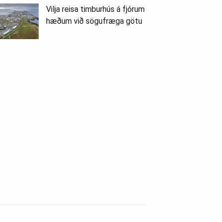
Vilja reisa timburhús á fjórum
hæðum við sögufræga götu