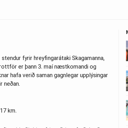
 stendur fyrir hreyfingarátaki Skagamanna,
rottför er þann 3. maí næstkomandi og
nar hafa verið saman gagnlegar upplýsingar
ir neðan.
017 km.