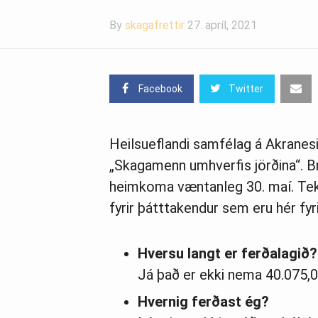
By
skagafrettir
27. apríl, 2021
Facebook
Twitter
Heilsueflandi samfélag á Akranesi
„Skagamenn umhverfis jörðina“. B
heimkoma væntanleg 30. maí. Tek
fyrir þátttakendur sem eru hér fyr
Hversu langt er ferðalagið?
Já það er ekki nema 40.075,
Hvernig ferðast ég?