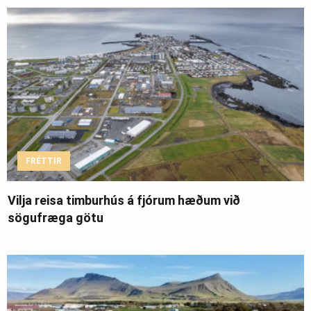
FRÉTTIR
Vilja reisa timburhús á fjórum hæðum við
sögufræga götu