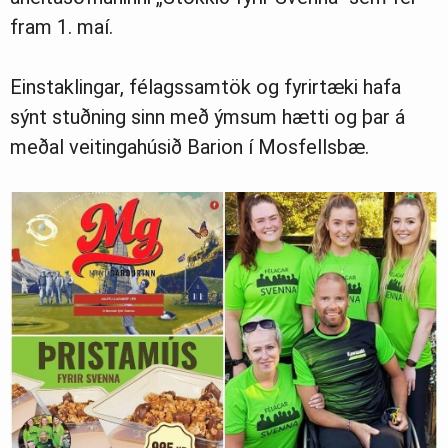
fram 1. maí.
Einstaklingar, félagssamtök og fyrirtæki hafa
sýnt stuðning sinn með ýmsum hætti og þar á
meðal veitingahúsið Barion í Mosfellsbæ.