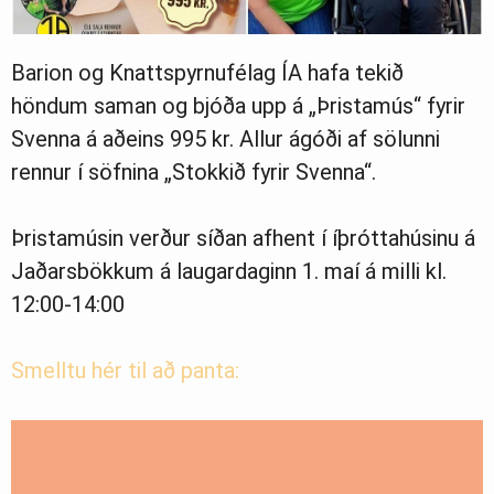
Barion og Knattspyrnufélag ÍA hafa tekið
höndum saman og bjóða upp á „Þristamús“ fyrir
Svenna á aðeins 995 kr. Allur ágóði af sölunni
rennur í söfnina „Stokkið fyrir Svenna“.
Þristamúsin verður síðan afhent í íþróttahúsinu á
Jaðarsbökkum á laugardaginn 1. maí á milli kl.
12:00-14:00
Smelltu hér til að panta: