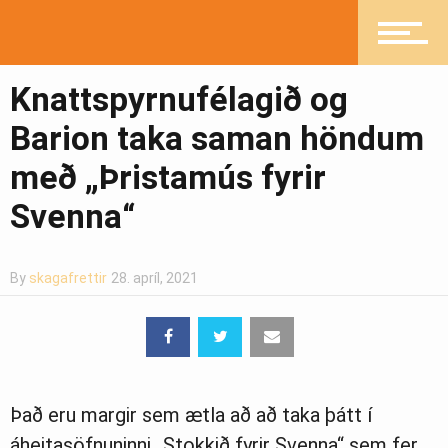
Mannlíf
Knattspyrnufélagið og
Heilsueflandi samfélag
Barion taka saman höndum
með „Þristamús fyrir
Svenna“
Pistlar
By
skagafrettir
28. apríl, 2021
Greinasafn
Ljósmyndasafn
Það eru margir sem ætla að að taka þátt í
áheitasöfnuninni „Stokkið fyrir Svenna“ sem fer