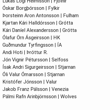
Lúkas Logi Heimisson | Fjölnir
Óskar Borgþórsson | Fylkir
Þorsteinn Aron Antonsson | Fulham
Kjartan Kári Halldórsson | Grótta
Kári Daníel Alexandersson | Grótta
Ólafur Örn Ásgeirsson | HK
Guðmundur Tyrfingsson | ÍA
Andi Hoti | Þróttur R.
Jón Vignir Pétursson | Selfoss
Ísak Andri Sigurgeirsson | Stjarnan
Óli Valur Ómarsson | Stjarnan
Kristófer Jónsson | Valur
Jakob Franz Pálsson | Venezia
Pálmi Rafn Arinbjörnsson | Wolves