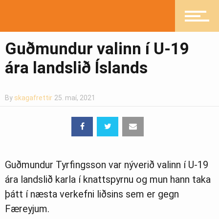
Íþróttir
Guðmundur valinn í U-19
ára landslið Íslands
Mannlíf
By
skagafrettir
25. maí, 2021
Heilsueflandi samfélag
Pistlar
Guðmundur Tyrfingsson var nýverið valinn í U-19
ára landslið karla í knattspyrnu og mun hann taka
þátt í næsta verkefni liðsins sem er gegn
Greinasafn
Færeyjum.