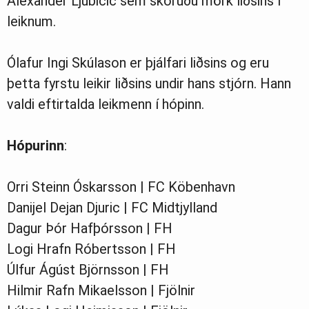
Alexander Ljubicic sem skoruðu mörk liðsins í
leiknum.
Ólafur Ingi Skúlason er þjálfari liðsins og eru
þetta fyrstu leikir liðsins undir hans stjórn. Hann
valdi eftirtalda leikmenn í hópinn.
Hópurinn
:
Orri Steinn Óskarsson | FC Köbenhavn
Danijel Dejan Djuric | FC Midtjylland
Dagur Þór Hafþórsson | FH
Logi Hrafn Róbertsson | FH
Úlfur Ágúst Björnsson | FH
Hilmir Rafn Mikaelsson | Fjölnir