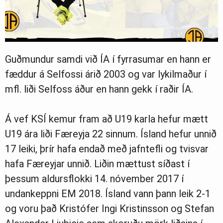
Guðmundur samdi við ÍA í fyrrasumar en hann er
fæddur á Selfossi árið 2003 og var lykilmaður í
mfl. liði Selfoss áður en hann gekk í raðir ÍA.
Á vef KSÍ kemur fram að U19 karla hefur mætt
U19 ára liði Færeyja 22 sinnum. Ísland hefur unnið
17 leiki, þrír hafa endað með jafntefli og tvisvar
hafa Færeyjar unnið. Liðin mættust síðast í
þessum aldursflokki 14. nóvember 2017 í
undankeppni EM 2018. Ísland vann þann leik 2-1
og voru það Kristófer Ingi Kristinsson og Stefan