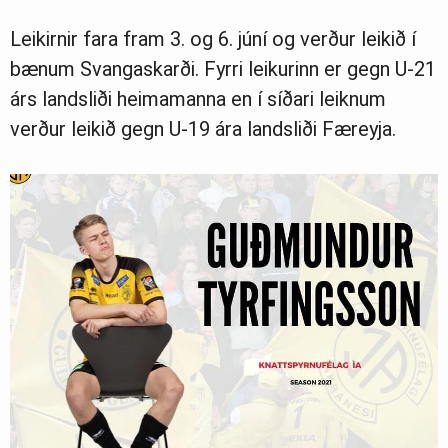
Leikirnir fara fram 3. og 6. júní og verður leikið í
Ljósmyndasafn
bænum Svangaskarði. Fyrri leikurinn er gegn U-21
árs landsliði heimamanna en í síðari leiknum
verður leikið gegn U-19 ára landsliði Færeyja.