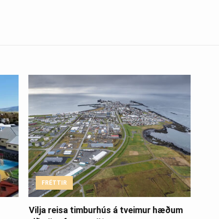
FRÉTTIR
Vilja reisa timburhús á tveimur hæðum