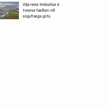
Vilja reisa timburhús á
tveimur hæðum við
sögufræga götu