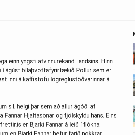
ga einn yngsti atvinnurekandi landsins. Hinn
í ágúst bílaþvottafyrirtækið Pollur sem er
st inni á kaffistofu lögreglustöðvarinnar á
 s.l. helgi þar sem að allur ágóði af
rka Fannar Hjaltasonar og fjölskyldu hans. Eins
ttir.is er Bjarki Fannar á leið í flókna
num en Bjarki Fannar hefur farið nokkrar