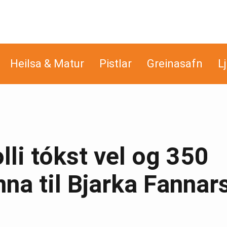
Heilsa & Matur
Pistlar
Greinasafn
L
lli tókst vel og 350
nna til Bjarka Fannar