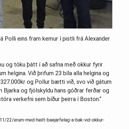
 Polli eins fram kemur í pistli frá Alexander
og tóku þátt í að safna með okkur fyrir
um helgina. Við þrifum 23 bíla alla helgina og
327.000kr og Pollur bætti við, svo við gátum
 Bjarka og fjölskyldu hans góðrar ferðar og
tóra verkefni sem bíður þeirra í Boston.“
/11/22/erum-med-heilt-baejarfelag-a-bak-vid-okkur-