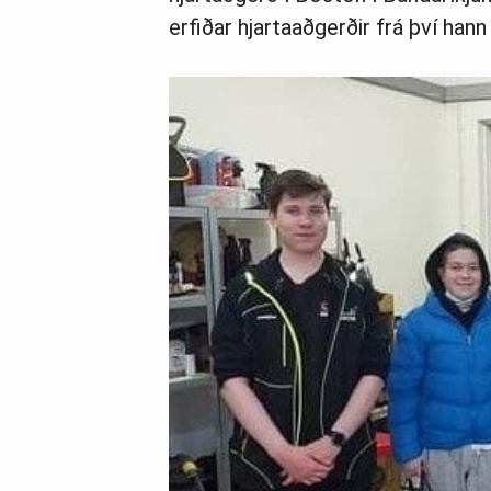
erfiðar hjartaaðgerðir frá því hann