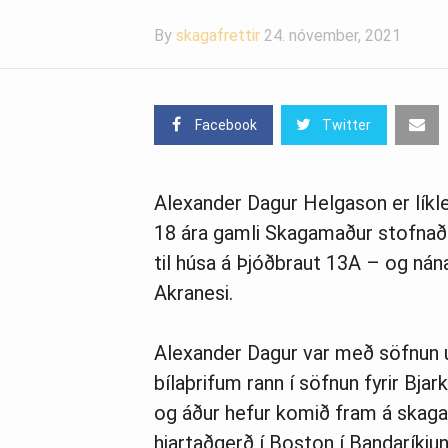
By
skagafrettir
24. nóvember, 2021
Facebook
Twitter
Alexander Dagur Helgason er líkle
18 ára gamli Skagamaður stofnaði 
til húsa á Þjóðbraut 13A – og nána
Akranesi.
Alexander Dagur var með söfnun um
bílaþrifum rann í söfnun fyrir Bja
og áður hefur komið fram á skagafre
hjartaðgerð í Boston í Bandaríkju