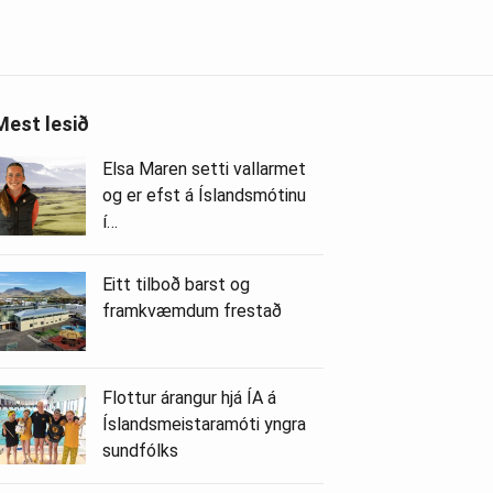
Mest lesið
Elsa Maren setti vallarmet
og er efst á Íslandsmótinu
í…
Eitt tilboð barst og
framkvæmdum frestað
Flottur árangur hjá ÍA á
Íslandsmeistaramóti yngra
sundfólks