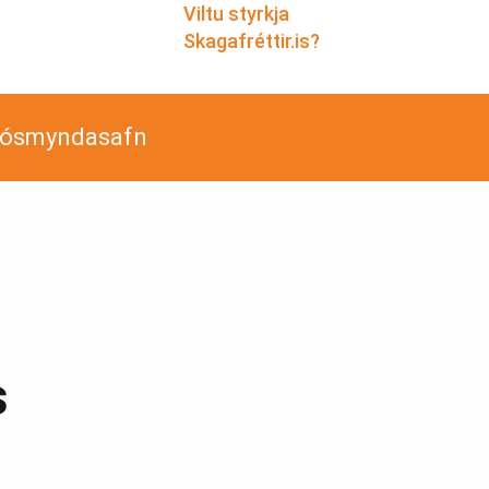
Viltu styrkja
Skagafréttir.is?
jósmyndasafn
s