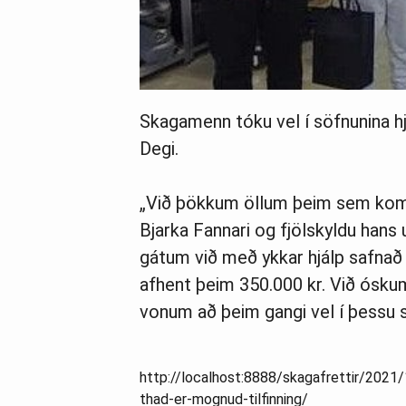
Skagamenn tóku vel í söfnunina hjá
Degi.
„Við þökkum öllum þeim sem komu 
Bjarka Fannari og fjölskyldu hans 
gátum við með ykkar hjálp safnað 
afhent þeim 350.000 kr. Við óskum
vonum að þeim gangi vel í þessu s
http://localhost:8888/skagafrettir/2021
thad-er-mognud-tilfinning/