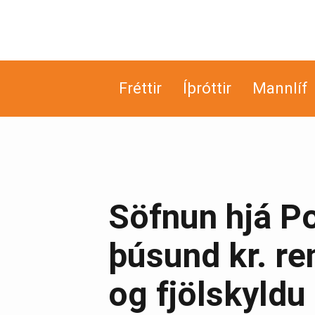
Fréttir
Íþróttir
Mannlíf
Söfnun hjá Po
þúsund kr. re
og fjölskyldu