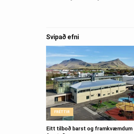
Svipað efni
FRÉTTIR
Eitt tilboð barst og framkvæmdum