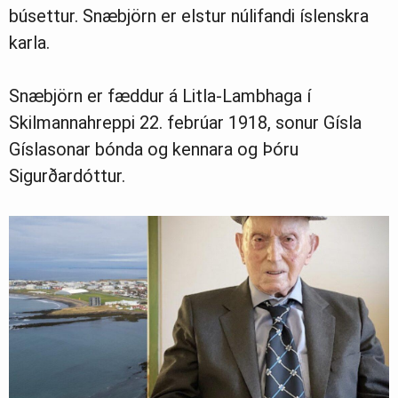
búsettur. Snæbjörn er elstur núlifandi íslenskra
karla.
Snæbjörn er fæddur á Litla-Lambhaga í
Skilmannahreppi 22. febrúar 1918, sonur Gísla
Gíslasonar bónda og kennara og Þóru
Sigurðardóttur.