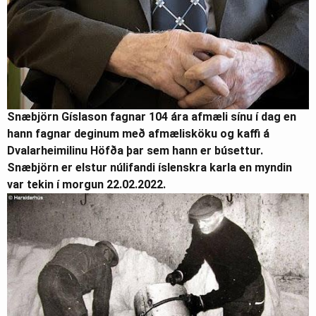
Snæbjörn Gíslason fagnar 104 ára afmæli sínu í dag en
hann fagnar deginum með afmælisköku og kaffi á
Dvalarheimilinu Höfða þar sem hann er búsettur.
Snæbjörn er elstur núlifandi íslenskra karla en myndin
var tekin í morgun 22.02.2022.