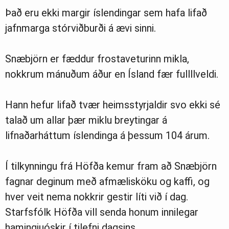
Það eru ekki margir íslendingar sem hafa lifað
jafnmarga stórviðburði á ævi sinni.
Snæbjörn er fæddur frostaveturinn mikla,
nokkrum mánuðum áður en Ísland fær fullllveldi.
Hann hefur lifað tvær heimsstyrjaldir svo ekki sé
talað um allar þær miklu breytingar á
lifnaðarháttum íslendinga á þessum 104 árum.
Í tilkynningu frá Höfða kemur fram að Snæbjörn
fagnar deginum með afmælisköku og kaffi, og
hver veit nema nokkrir gestir líti við í dag.
Starfsfólk Höfða vill senda honum innilegar
hamingjuóskir í tilefni dagsins.