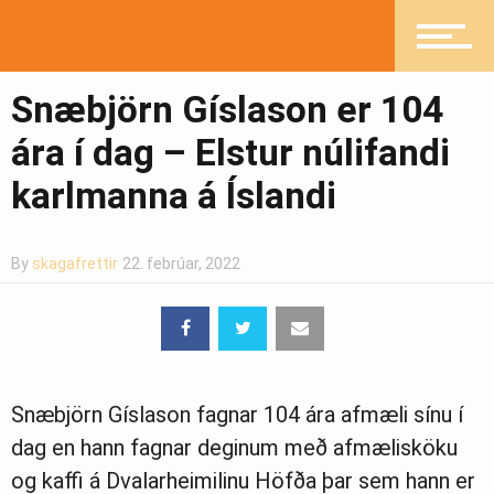
Mannlíf
Snæbjörn Gíslason er 104
ára í dag – Elstur núlifandi
karlmanna á Íslandi
Heilsueflandi samfélag
By
skagafrettir
22. febrúar, 2022
Pistlar
Greinasafn
Snæbjörn Gíslason fagnar 104 ára afmæli sínu í
dag en hann fagnar deginum með afmælisköku
og kaffi á Dvalarheimilinu Höfða þar sem hann er
Ljósmyndasafn