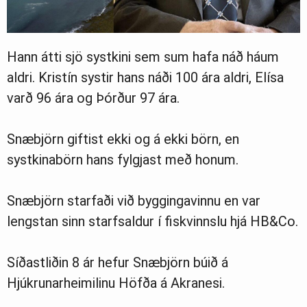
Hann átti sjö systkini sem sum hafa náð háum
aldri. Kristín systir hans náði 100 ára aldri, Elísa
varð 96 ára og Þórður 97 ára.
Snæbjörn giftist ekki og á ekki börn, en
systkinabörn hans fylgjast með honum.
Snæbjörn starfaði við byggingavinnu en var
lengstan sinn starfsaldur í fiskvinnslu hjá HB&Co.
Síðastliðin 8 ár hefur Snæbjörn búið á
Hjúkrunarheimilinu Höfða á Akranesi.