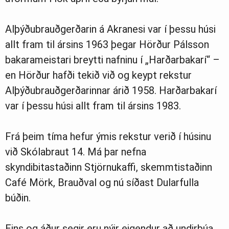
Alþýðubrauðgerðarin á Akranesi var í þessu húsi
allt fram til ársins 1963 þegar Hörður Pálsson
bakarameistari breytti nafninu í „Harðarbakarí“ –
en Hörður hafði tekið við og keypt rekstur
Alþýðubrauðgerðarinnar árið 1958. Harðarbakarí
var í þessu húsi allt fram til ársins 1983.
Frá þeim tíma hefur ýmis rekstur verið í húsinu
við Skólabraut 14. Má þar nefna
skyndibitastaðinn Stjörnukaffi, skemmtistaðinn
Café Mörk, Brauðval og nú síðast Dularfulla
búðin.
Eins og áður segir eru nýir eigendur að undirbúa