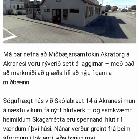
Má þar nefna að Miðbæjarsamtökin Akratorg á
Akranesi voru nýverið sett á laggirnar – með það
að markmiði að glæða lífi að nýju í gamla
miðbæinn.
Sögufrægt hús við Skólabraut 14 á Akranesi mun
á næstu vikum fá nýtt hlutverk – og samkvæmt
heimildum Skagafrétta eru spennandi hlutir í
vændum í því húsi. Nánar verður greint frá þeim
áformum í lok apríl eða byrjun maí.