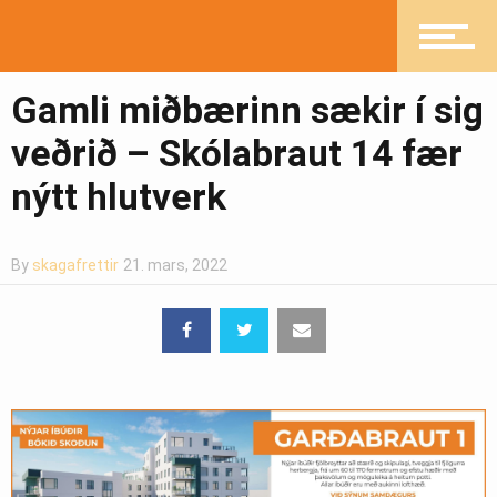
Pistlar
Gamli miðbærinn sækir í sig
veðrið – Skólabraut 14 fær
nýtt hlutverk
Greinasafn
By
skagafrettir
21. mars, 2022
Ljósmyndasafn