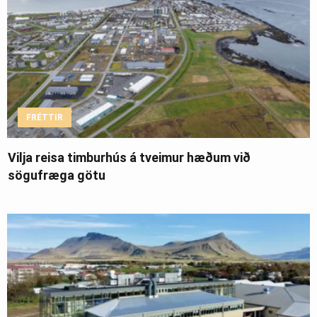
FRÉTTIR
Vilja reisa timburhús á tveimur hæðum við
sögufræga götu