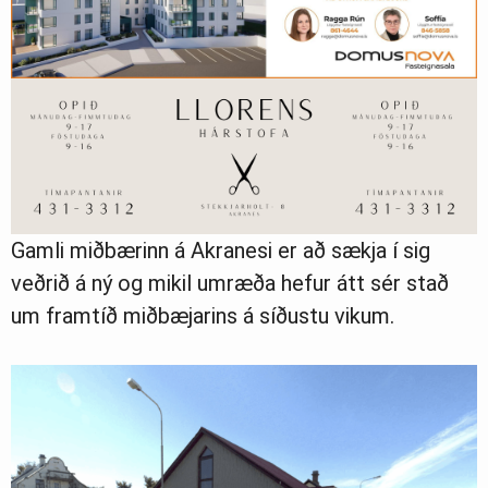
Gamli miðbærinn á Akranesi er að sækja í sig
veðrið á ný og mikil umræða hefur átt sér stað
um framtíð miðbæjarins á síðustu vikum.