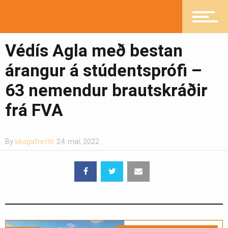
Védís Agla með bestan
árangur á stúdentsprófi –
63 nemendur brautskráðir
frá FVA
By
skagafrettir
24. maí, 2022