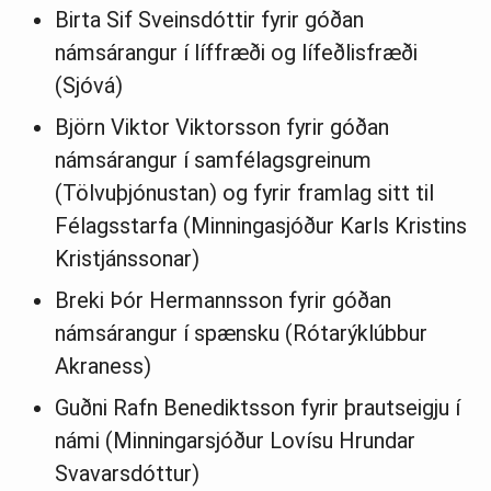
Birta Sif Sveinsdóttir fyrir góðan
námsárangur í líffræði og lífeðlisfræði
(Sjóvá)
Björn Viktor Viktorsson fyrir góðan
námsárangur í samfélagsgreinum
(Tölvuþjónustan) og fyrir framlag sitt til
Félagsstarfa (Minningasjóður Karls Kristins
Kristjánssonar)
Breki Þór Hermannsson fyrir góðan
námsárangur í spænsku (Rótarýklúbbur
Akraness)
Guðni Rafn Benediktsson fyrir þrautseigju í
námi (Minningarsjóður Lovísu Hrundar
Svavarsdóttur)