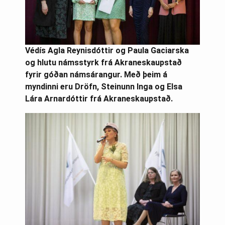
Védís Agla Reynisdóttir og Paula Gaciarska
og hlutu námsstyrk frá Akraneskaupstað
fyrir góðan námsárangur. Með þeim á
myndinni eru Dröfn, Steinunn Inga og Elsa
Lára Arnardóttir frá Akraneskaupstað.