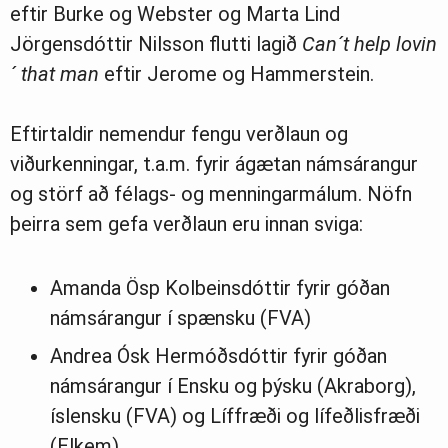
eftir Burke og Webster og Marta Lind
Jörgensdóttir Nilsson flutti lagið
Can´t help lovin
´ that man
eftir Jerome og Hammerstein.
Eftirtaldir nemendur fengu verðlaun og
viðurkenningar, t.a.m. fyrir ágætan námsárangur
og störf að félags- og menningarmálum. Nöfn
þeirra sem gefa verðlaun eru innan sviga:
Amanda Ösp Kolbeinsdóttir fyrir góðan
námsárangur í spænsku (FVA)
Andrea Ósk Hermóðsdóttir fyrir góðan
námsárangur í Ensku og þýsku (Akraborg),
íslensku (FVA) og Líffræði og lífeðlisfræði
(Elkem)