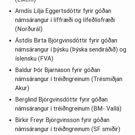
Arndís Lilja Eggertsdóttir fyrir góðan
námsárangur í líffræði og lífeðlisfræði
(Norðurál)
Ástdís Birta Björgvinsdóttir fyrir góðan
námsárangur í þýsku (Þýska sendiráðið) og
íslensku (FVA)
Baldur Þór Bjarnason fyrir góðan
námsárangur í tréiðngreinum (Trésmiðjan
Akur)
Berglind Björgvinsdóttir fyrir góðan
námsárangur í tréiðngreinum (BM- Vallá)
Birkir Freyr Björgvinsson fyrir góðan
námsárangur í tréiðngreinum (SF smiðir)