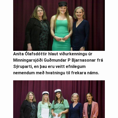
Aníta Ólafsdóttir hlaut viðurkenningu úr
Minningarsjóði Guðmundar P Bjarnasonar frá
Sýruparti, en þau eru veitt efnilegum
nemendum með hvatningu til frekara náms.