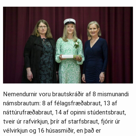
Nemendurnir voru brautskráðir af 8 mismunandi
námsbrautum: 8 af félagsfræðabraut, 13 af
náttúrufræðabraut, 14 af opinni stúdentsbraut,
tveir úr rafvirkjun, þrír af starfsbraut, fjórir úr
vélvirkjun og 16 húsasmiðir, en það er