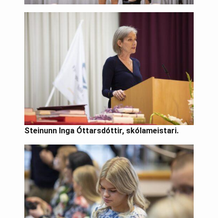
Steinunn Inga Óttarsdóttir, skólameistari.