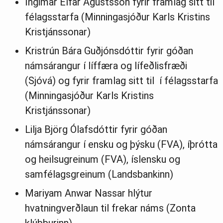
Ingimar Elfar Ágústsson fyrir framlag sitt til
félagsstarfa (Minningasjóður Karls Kristins
Kristjánssonar)
Kristrún Bára Guðjónsdóttir fyrir góðan
námsárangur í líffæra og lífeðlisfræði
(Sjóvá) og fyrir framlag sitt til í félagsstarfa
(Minningasjóður Karls Kristins
Kristjánssonar)
Lilja Björg Ólafsdóttir fyrir góðan
námsárangur í ensku og þýsku (FVA), íþrótta
og heilsugreinum (FVA), íslensku og
samfélagsgreinum (Landsbankinn)
Mariyam Anwar Nassar hlýtur
hvatningverðlaun til frekar náms (Zonta