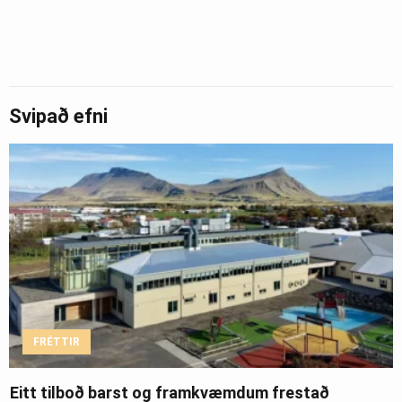
Svipað efni
FRÉTTIR
Eitt tilboð barst og framkvæmdum frestað