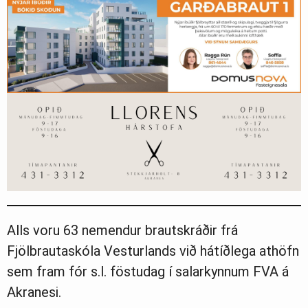
Alls voru 63 nemendur brautskráðir frá
Fjölbrautaskóla Vesturlands við hátíðlega athöfn
sem fram fór s.l. föstudag í salarkynnum FVA á
Akranesi.