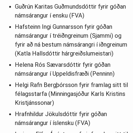
Guðrún Karitas Guðmundsdóttir fyrir góðan
námsárangur í ensku (FVA)
Hafsteinn Ingi Gunnarsson fyrir góðan
námsárangur í tréiðngreinum (Sjammi) og
fyrir að ná bestum námsárangri í iðngreinum
(Katla Hallsdóttir hárgreiðslumeistari)
Helena Rós Sævarsdóttir fyrir góðan
námsárangur í Uppeldisfræði (Penninn)
Helgi Rafn Bergþórsson fyrir framlag sitt til
félagsstarfa (Minningasjóður Karls Kristins
Kristjánssonar)
Hrafnhildur Jökulsdóttir fyrir góðan
námsárangur í íslensku (FVA)