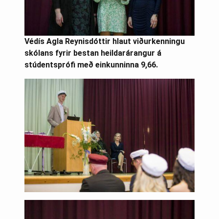
Védís Agla Reynisdóttir hlaut viðurkenningu
skólans fyrir bestan heildarárangur á
stúdentsprófi með einkunninna 9,66.