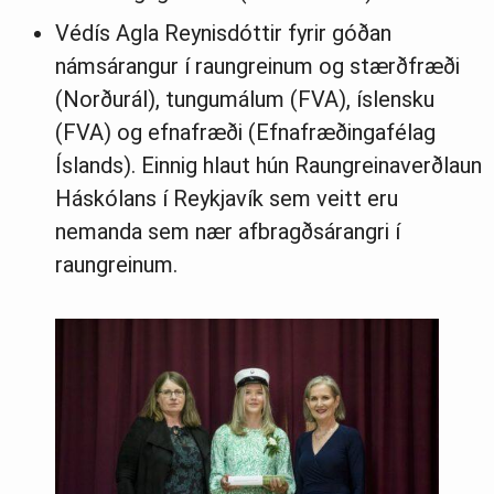
Védís Agla Reynisdóttir fyrir góðan
námsárangur í raungreinum og stærðfræði
(Norðurál), tungumálum (FVA), íslensku
(FVA) og efnafræði (Efnafræðingafélag
Íslands). Einnig hlaut hún Raungreinaverðlaun
Háskólans í Reykjavík sem veitt eru
nemanda sem nær afbragðsárangri í
raungreinum.