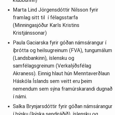
klúbburinn)
Marta Lind Jörgensdóttir Nilsson fyrir
framlag sitt til í félagsstarfa
(Minningasjóður Karls Kristins
Kristjánssonar)
Paula Gaciarska fyrir góðan námsárangur í
íþrótta og heilsugreinum (FVA), tungumálum
(Landsbankinn), íslensku og
samfélagsgreinum (Verkalýðsfélag
Akraness). Einnig hlaut hún Menntaverðlaun
Háskóla Íslands sem veitt eru þeim
nemendum sem sýna framúrskarandi dugnað
í námi.
Salka Brynjarsdóttir fyrir góðan námsárangur
í þýsku (Þýska sendiráðið), íslensku og