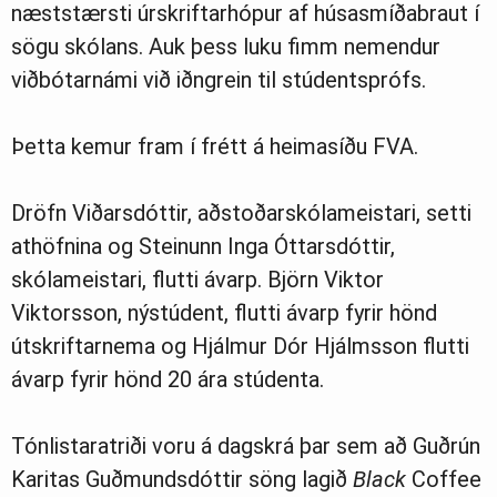
næststærsti úrskriftarhópur af húsasmíðabraut í
sögu skólans. Auk þess luku fimm nemendur
viðbótarnámi við iðngrein til stúdentsprófs.
Þetta kemur fram í frétt á heimasíðu FVA.
Dröfn Viðarsdóttir, aðstoðarskólameistari, setti
athöfnina og Steinunn Inga Óttarsdóttir,
skólameistari, flutti ávarp. Björn Viktor
Viktorsson, nýstúdent, flutti ávarp fyrir hönd
útskriftarnema og Hjálmur Dór Hjálmsson flutti
ávarp fyrir hönd 20 ára stúdenta.
Tónlistaratriði voru á dagskrá þar sem að Guðrún
Karitas Guðmundsdóttir söng lagið
Black
Coffee