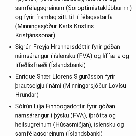
samfélagsgreinum (Soroptimistaklúbburinn)
og fyrir framlag sitt til í félagsstarfa
(Minningasjóður Karls Kristins
Kristjánssonar)
Sigrún Freyja Hrannarsdóttir fyrir góðan
námsárangur í íslensku (FVA) og líffæra og
lífeðlisfræði (Íslandsbanki)
Enrique Snær Llorens Sigurðsson fyrir
þrautseigju í námi (Minningarsjóður Lovísu
Hrundar)
Sólrún Lilja Finnbogadóttir fyrir góðan
námsárangur í þýsku (FVA), íþrótta og
heilsugreinum (Húsasmiðjan), íslensku og
samfélagsgreinum (Íslandsbanki)