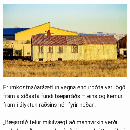
Frumkostnaðaráætlun vegna endurbóta var lögð
fram á síðasta fundi bæjarráðs – eins og kemur
fram í ályktun ráðsins hér fyrir neðan.
„Bæjarráð telur mikilvægt að mannvirkin verði