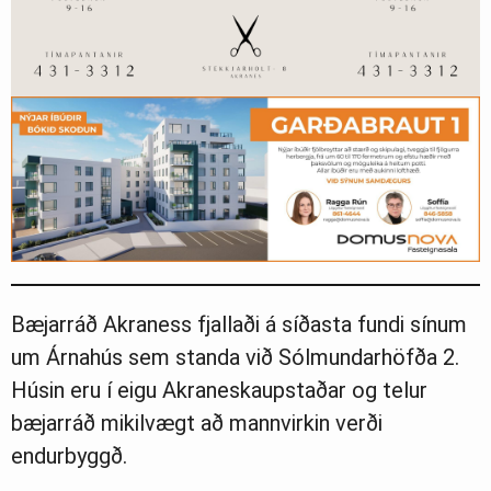
Bæjarráð Akraness fjallaði á síðasta fundi sínum
um Árnahús sem standa við Sólmundarhöfða 2.
Húsin eru í eigu Akraneskaupstaðar og telur
bæjarráð mikilvægt að mannvirkin verði
endurbyggð.