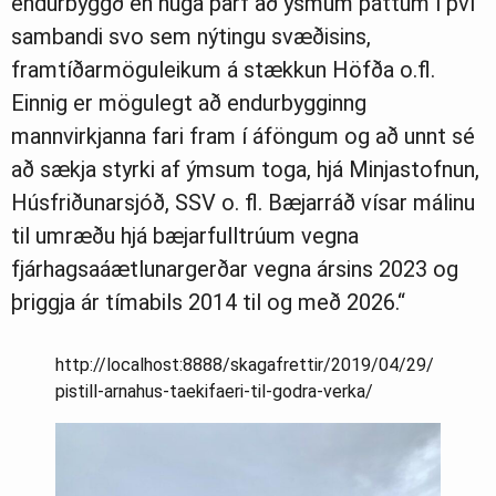
endurbyggð en huga þarf að ýsmum þáttum í því
sambandi svo sem nýtingu svæðisins,
framtíðarmöguleikum á stækkun Höfða o.fl.
Einnig er mögulegt að endurbygginng
mannvirkjanna fari fram í áföngum og að unnt sé
að sækja styrki af ýmsum toga, hjá Minjastofnun,
Húsfriðunarsjóð, SSV o. fl. Bæjarráð vísar málinu
til umræðu hjá bæjarfulltrúum vegna
fjárhagsaáætlunargerðar vegna ársins 2023 og
þriggja ár tímabils 2014 til og með 2026.“
http://localhost:8888/skagafrettir/2019/04/29/
pistill-arnahus-taekifaeri-til-godra-verka/