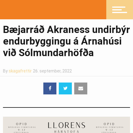
Pistlar
Bæjarráð Akraness undirbýr
endurbyggingu á Árnahúsi
við Sólmundarhöfða
Greinasafn
By
skagafrettir
26. september, 2022
Ljósmyndasafn