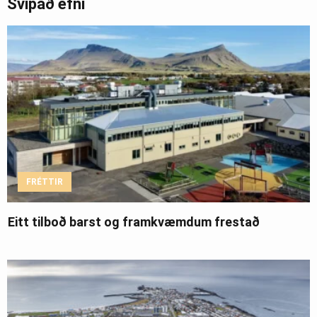
Svipað efni
FRÉTTIR
Eitt tilboð barst og framkvæmdum frestað