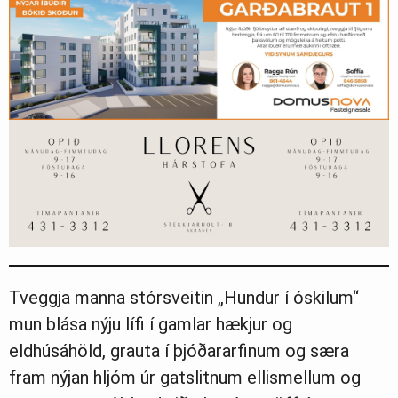
Tveggja manna stórsveitin „Hundur í óskilum“
mun blása nýju lífi í gamlar hækjur og
eldhúsáhöld, grauta í þjóðararfinum og særa
fram nýjan hljóm úr gatslitnum ellismellum og