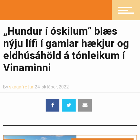
Heilsueflandi samfélag
„Hundur í óskilum“ blæs
nýju lífi í gamlar hækjur og
Pistlar
eldhúsáhöld á tónleikum í
Vinaminni
Greinasafn
By
skagafrettir
24. október, 2022
Ljósmyndasafn