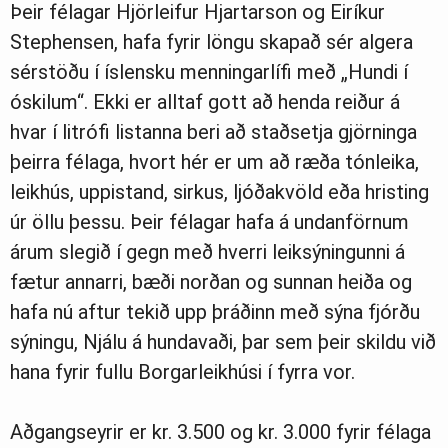
Þeir félagar Hjörleifur Hjartarson og Eiríkur
Stephensen, hafa fyrir löngu skapað sér algera
sérstöðu í íslensku menningarlífi með „Hundi í
óskilum“. Ekki er alltaf gott að henda reiður á
hvar í litrófi listanna beri að staðsetja gjörninga
þeirra félaga, hvort hér er um að ræða tónleika,
leikhús, uppistand, sirkus, ljóðakvöld eða hristing
úr öllu þessu. Þeir félagar hafa á undanförnum
árum slegið í gegn með hverri leiksýningunni á
fætur annarri, bæði norðan og sunnan heiða og
hafa nú aftur tekið upp þráðinn með sýna fjórðu
sýningu, Njálu á hundavaði, þar sem þeir skildu við
hana fyrir fullu Borgarleikhúsi í fyrra vor.
Aðgangseyrir er kr. 3.500 og kr. 3.000 fyrir félaga