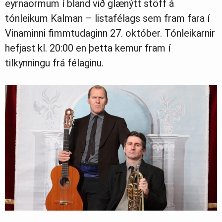
eyrnaormum í bland við glænýtt stöff á
tónleikum Kalman – listafélags sem fram fara í
Vinaminni fimmtudaginn 27. október. Tónleikarnir
hefjast kl. 20:00 en þetta kemur fram í
tilkynningu frá félaginu.