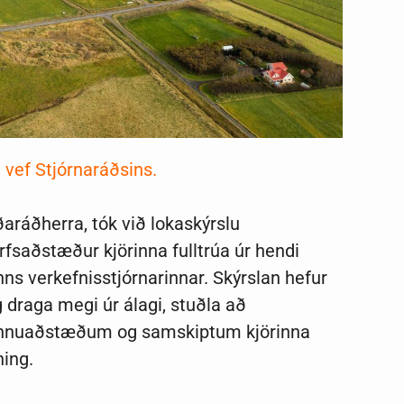
 vef Stjórnaráðsins.
aráðherra, tók við lokaskýrslu
rfsaðstæður kjörinna fulltrúa úr hendi
ns verkefnisstjórnarinnar. Skýrslan hefur
 draga megi úr álagi, stuðla að
vinnuaðstæðum og samskiptum kjörinna
nning.