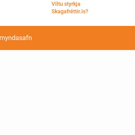
Viltu styrkja
Skagafréttir.is?
smyndasafn