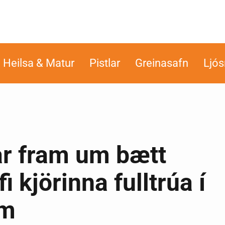
Heilsa & Matur
Pistlar
Greinasafn
Ljó
ar fram um bætt
 kjörinna fulltrúa í
um