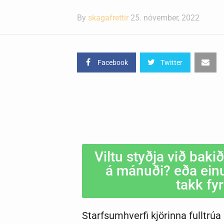
By
skagafrettir
25. nóvember, 2022
Facebook
Twitter
Viltu styðja við baki
á mánuði? eða einu 
takk fy
Starfsumhverfi kjörinna fulltr