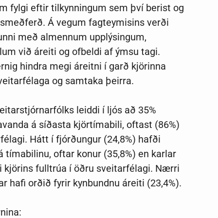
m fylgi eftir tilkynningum sem því berist og
álsmeðferð. Á vegum fagteymisins verði
unni með almennum upplýsingum,
 við áreiti og ofbeldi af ýmsu tagi.
ernig hindra megi áreitni í garð kjörinna
veitarfélaga og samtaka þeirra.
arstjórnarfólks leiddi í ljós að 35%
avanda á síðasta kjörtímabili, oftast (86%)
arfélagi. Hátt í fjórðungur (24,8%) hafði
 á tímabilinu, oftar konur (35,8%) en karlar
 kjörins fulltrúa í öðru sveitarfélagi. Nærri
úar hafi orðið fyrir kynbundnu áreiti (23,4%).
rnina: