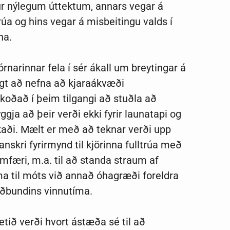
ur nýlegum úttektum, annars vegar á
trúa og hins vegar á misbeitingu valds í
rna.
órnarinnar fela í sér ákall um breytingar á
ægt að nefna að kjaraákvæði
skoðað í þeim tilgangi að stuðla að
ggja að þeir verði ekki fyrir launatapi og
rkaði. Mælt er með að teknar verði upp
nskri fyrirmynd til kjörinna fulltrúa með
amfæri, m.a. til að standa straum af
a til móts við annað óhagræði foreldra
fðbundins vinnutíma.
tið verði hvort ástæða sé til að