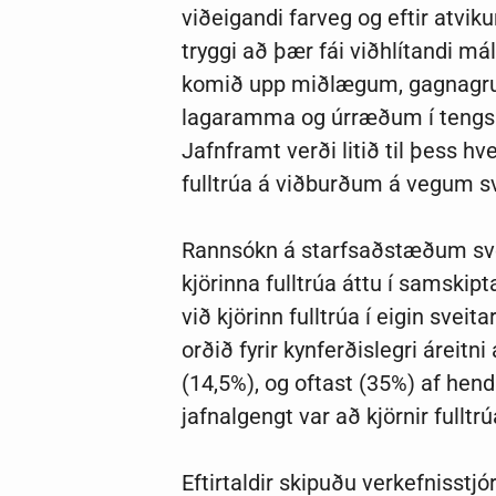
viðeigandi farveg og eftir atviku
tryggi að þær fái viðhlítandi m
komið upp miðlægum, gagnagr
lagaramma og úrræðum í tengslum
Jafnframt verði litið til þess hv
fulltrúa á viðburðum á vegum s
Rannsókn á starfsaðstæðum sveit
kjörinna fulltrúa áttu í samskipt
við kjörinn fulltrúa í eigin sveit
orðið fyrir kynferðislegri áreitni
(14,5%), og oftast (35%) af hendi
jafnalgengt var að kjörnir fulltr
Eftirtaldir skipuðu verkefnisstjó