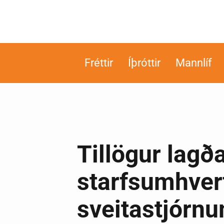
Fréttir
Íþróttir
Mannlíf
Tillögur lagð
starfsumhverfi
sveitastjórn