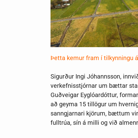
Þetta kemur fram í tilkynningu á
Sigurður Ingi Jóhannsson, innvið
verkefnisstjórnar um bættar sta
Guðveigar Eyglóardóttur, forman
að geyma 15 tillögur um hvernig
sanngjarnari kjörum, bættum 
fulltrúa, sín á milli og við alme