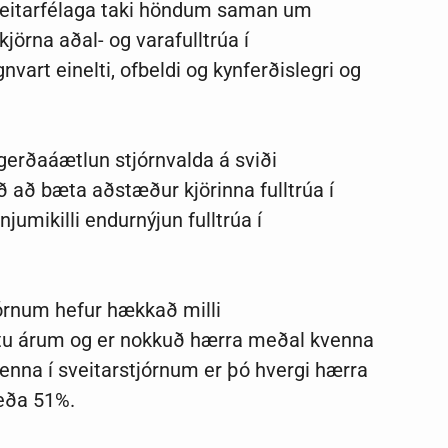
g sveitarfélaga taki höndum saman um
jörna aðal- og varafulltrúa í
vart einelti, ofbeldi og kynferðislegri og
ðgerðaáætlun stjórnvalda á sviði
ð að bæta aðstæður kjörinna fulltrúa í
jumikilli endurnýjun fulltrúa í
jórnum hefur hækkað milli
stu árum og er nokkuð hærra meðal kvenna
venna í sveitarstjórnum er þó hvergi hærra
eða 51%.