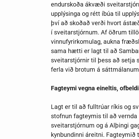
endurskoða ákvæði sveitarstjórna
upplýsinga og rétt íbúa til upp
því að skoðað verði hvort ástæð
í sveitarstjórnum. Af öðrum til
vinnufyrirkomulag, aukna fræðsl
sama hætti er lagt til að Samban
sveitarstjórnir til þess að set
ferla við brotum á sáttmálanum
Fagteymi vegna eineltis, ofbeldi
Lagt er til að fulltrúar ríkis o
stofnun fagteymis til að vernda k
sveitarstjórnum og á Alþingi gagn
kynbundinni áreitni. Fagteymið 