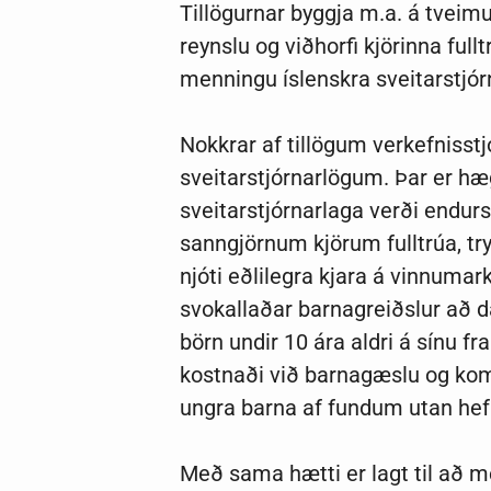
Tillögurnar byggja m.a. á tveim
reynslu og viðhorfi kjörinna full
menningu íslenskra sveitarstjó
Nokkrar af tillögum verkefnisstj
sveitarstjórnarlögum. Þar er h
sveitarstjórnarlaga verði endur
sanngjörnum kjörum fulltrúa, try
njóti eðlilegra kjara á vinnuma
svokallaðar barnagreiðslur að da
börn undir 10 ára aldri á sínu fr
kostnaði við barnagæslu og kom
ungra barna af fundum utan he
Með sama hætti er lagt til að me