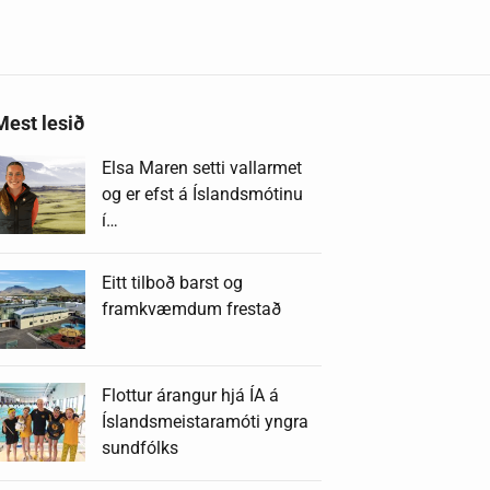
Mest lesið
Elsa Maren setti vallarmet
og er efst á Íslandsmótinu
í…
Eitt tilboð barst og
framkvæmdum frestað
Flottur árangur hjá ÍA á
Íslandsmeistaramóti yngra
sundfólks