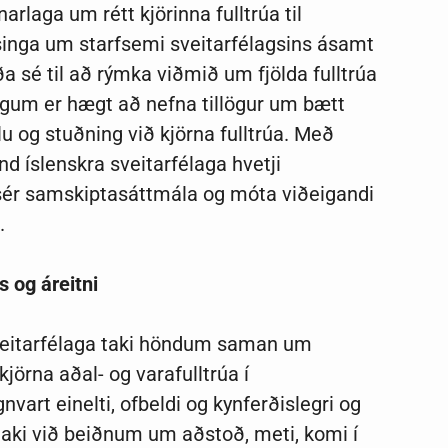
rlaga um rétt kjörinna fulltrúa til
lýsinga um starfsemi sveitarfélagsins ásamt
a sé til að rýmka viðmið um fjölda fulltrúa
lögum er hægt að nefna tillögur um bætt
u og stuðning við kjörna fulltrúa. Með
d íslenskra sveitarfélaga hvetji
ja sér samskiptasáttmála og móta viðeigandi
.
s og áreitni
g sveitarfélaga taki höndum saman um
jörna aðal- og varafulltrúa í
vart einelti, ofbeldi og kynferðislegri og
taki við beiðnum um aðstoð, meti, komi í