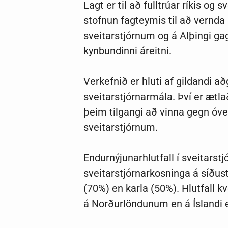
Lagt er til að fulltrúar ríkis o
stofnun fagteymis til að vernda k
sveitarstjórnum og á Alþingi gagn
kynbundinni áreitni.
Verkefnið er hluti af gildandi a
sveitarstjórnarmála. Því er ætla
þeim tilgangi að vinna gegn óven
sveitarstjórnum.
Endurnýjunarhlutfall í sveitarst
sveitarstjórnarkosninga á síðu
(70%) en karla (50%). Hlutfall k
á Norðurlöndunum en á Íslandi 