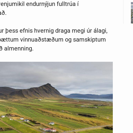
njumikil endurnýjun fulltrúa í
tað.
ur þess efnis hvernig draga megi úr álagi,
m, bættum vinnuaðstæðum og samskiptum
 við almenning.