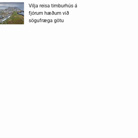
Vilja reisa timburhús á
fjórum hæðum við
sögufræga götu