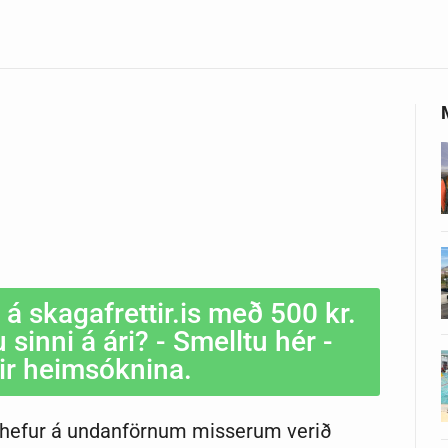
ð á skagafrettir.is með 500 kr.
sinni á ári? - Smelltu hér -
rir heimsóknina.
úa hefur á undanförnum misserum verið