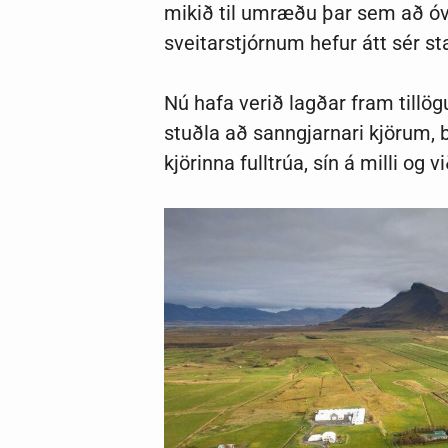
mikið til umræðu þar sem að óve
sveitarstjórnum hefur átt sér s
Nú hafa verið lagðar fram tillög
stuðla að sanngjarnari kjöru
kjörinna fulltrúa, sín á milli og