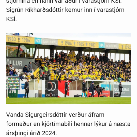
stjórnina en hann var áður í varastjórn KSÍ.
Sigrún Ríkharðsdóttir kemur inn í varastjórn
KSÍ.
Vanda Sigurgeirsdóttir verður áfram
formaður en kjörtímabili hennar lýkur á næsta
ársþingi árið 2024.