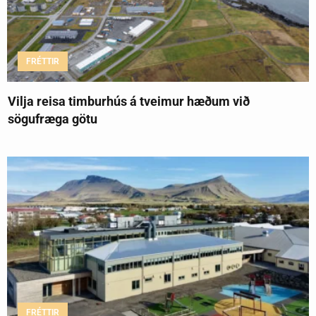
FRÉTTIR
Vilja reisa timburhús á tveimur hæðum við
sögufræga götu
FRÉTTIR