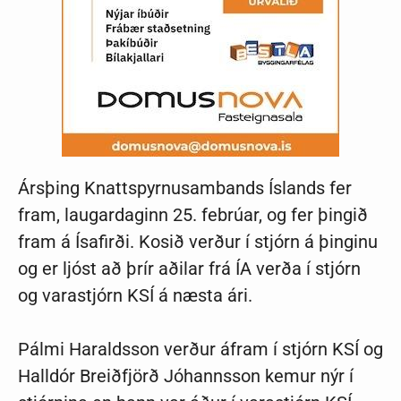
Ársþing Knattspyrnusambands Íslands fer
fram, laugardaginn 25. febrúar, og fer þingið
fram á Ísafirði. Kosið verður í stjórn á þinginu
og er ljóst að þrír aðilar frá ÍA verða í stjórn
og varastjórn KSÍ á næsta ári.
Pálmi Haraldsson verður áfram í stjórn KSÍ og
Halldór Breiðfjörð Jóhannsson kemur nýr í