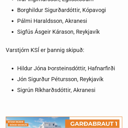
Borghildur Sigurðardóttir, Kópavogi
Pálmi Haraldsson, Akranesi
Sigfús Ásgeir Kárason, Reykjavík
Varstjórn KSÍ er þannig skipuð:
Hildur Jóna Þorsteinsdóttir, Hafnarfirði
Jón Sigurður Pétursson, Reykjavík
Sigrún Ríkharðsdóttir, Akranesi