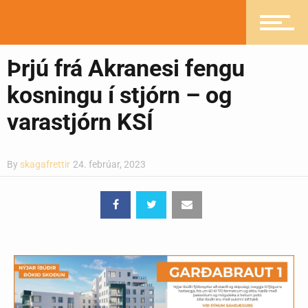
Pistlar
Þrjú frá Akranesi fengu
Greinasafn
kosningu í stjórn – og
varastjórn KSÍ
Ljósmyndasafn
By
skagafrettir
24. febrúar, 2023