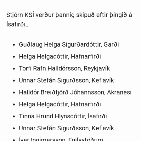
Stjórn KSÍ verður þannig skipuð eftir þingið á
Ísafirði,.
Guðlaug Helga Sigurðardóttir, Garði
Helga Helgadóttir, Hafnarfirði
Torfi Rafn Halldórsson, Reykjavík
Unnar Stefán Sigurðsson, Keflavík
Halldór Breiðfjörð Jóhannsson, Akranesi
Helga Helgadóttir, Hafnarfirði
Tinna Hrund Hlynsdóttir, Ísafirði
Unnar Stefán Sigurðsson, Keflavík
Ívar Ingimarsson, Egilsstöðum