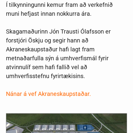
Í tilkynningunni kemur fram að verkefnið
muni hefjast innan nokkurra ára.
Skagamaðurinn Jón Trausti Ólafsson er
forstjóri Öskju og segir hann að
Akraneskaupstaður hafi lagt fram
metnaðarfulla sýn á umhverfismál fyrir
atvinnulíf sem hafi fallið vel að
umhverfisstefnu fyrirtækisins.
Nánar á vef Akraneskaupstaðar.