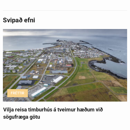
Svipað efni
FRÉTTIR
Vilja reisa timburhús á tveimur hæðum við
sögufræga götu