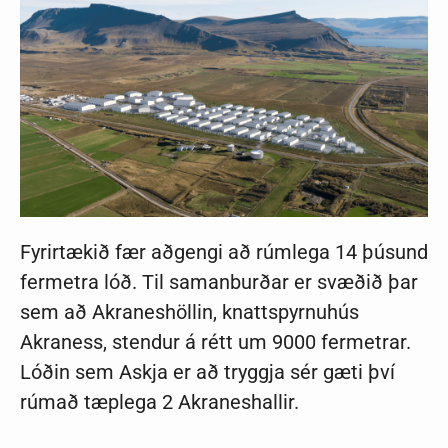
Fyrirtækið fær aðgengi að rúmlega 14 þúsund
fermetra lóð. Til samanburðar er svæðið þar
sem að Akraneshöllin, knattspyrnuhús
Akraness, stendur á rétt um 9000 fermetrar.
Lóðin sem Askja er að tryggja sér gæti því
rúmað tæplega 2 Akraneshallir.