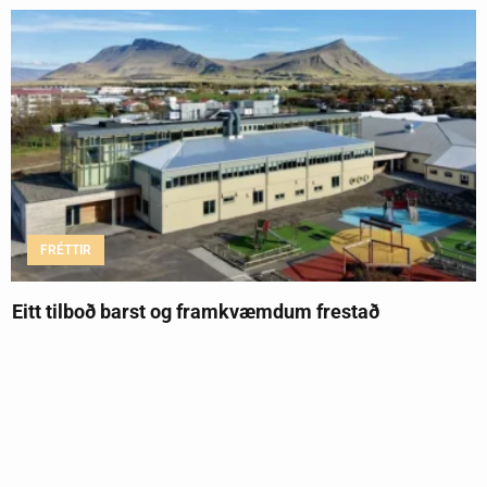
FRÉTTIR
Eitt tilboð barst og framkvæmdum frestað