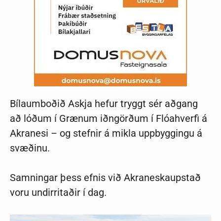
Bílaumboðið Askja hefur tryggt sér aðgang
að lóðum í Grænum iðngörðum í Flóahverfi á
Akranesi – og stefnir á mikla uppbyggingu á
svæðinu.
Samningar þess efnis við Akraneskaupstað
voru undirritaðir í dag.