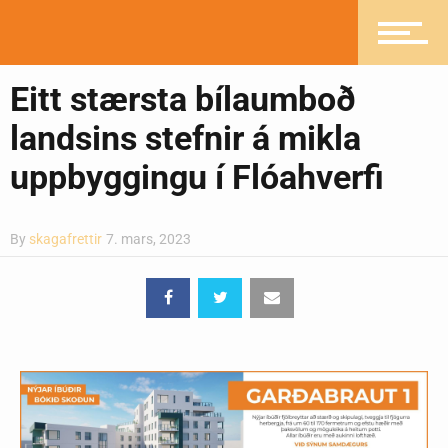
Greinasafn
Eitt stærsta bílaumboð
landsins stefnir á mikla
Ljósmyndasafn
uppbyggingu í Flóahverfi
By
skagafrettir
7. mars, 2023