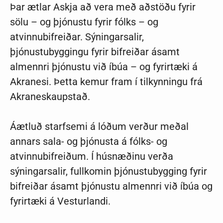
Þar ætlar Askja að vera með aðstöðu fyrir
sölu – og þjónustu fyrir fólks – og
atvinnubifreiðar. Sýningarsalir,
þjónustubyggingu fyrir bifreiðar ásamt
almennri þjónustu við íbúa – og fyrirtæki á
Akranesi. Þetta kemur fram í tilkynningu frá
Akraneskaupstað.
Áætluð starfsemi á lóðum verður meðal
annars sala- og þjónusta á fólks- og
atvinnubifreiðum. Í húsnæðinu verða
sýningarsalir, fullkomin þjónustubygging fyrir
bifreiðar ásamt þjónustu almennri við íbúa og
fyrirtæki á Vesturlandi.