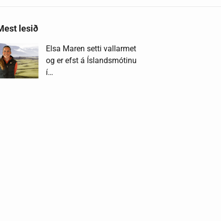
Mest lesið
Elsa Maren setti vallarmet
og er efst á Íslandsmótinu
í…