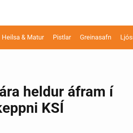
Heilsa & Matur
Pistlar
Greinasafn
Ljó
ra heldur áfram í
keppni KSÍ