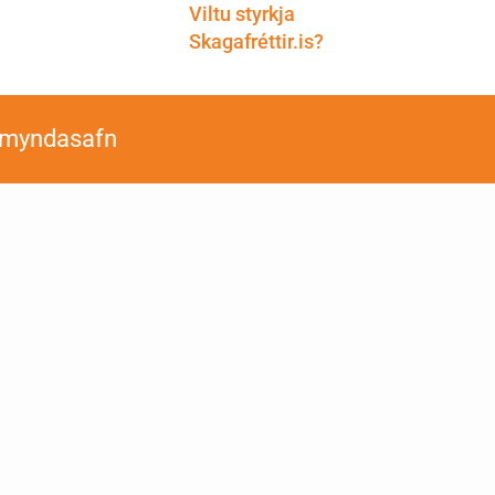
Viltu styrkja
Skagafréttir.is?
smyndasafn