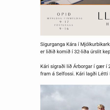
Sigurganga Kára í Mjólkurbikark
er liðið komið í 32-liða úrslit k
Kári sigraði lið Árborgar í gær í
fram á Selfossi. Kári lagði Létti