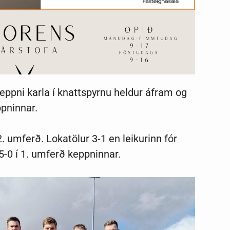
eppni karla í knattspyrnu heldur áfram og
eppninnar.
 2. umferð. Lokatölur 3-1 en leikurinn fór
 5-0 í 1. umferð keppninnar.