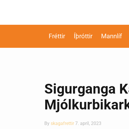
Fréttir
Íþróttir
Mannlíf
Sigurganga Ká
Mjólkurbikar
By
skagafrettir
7. apríl, 2023