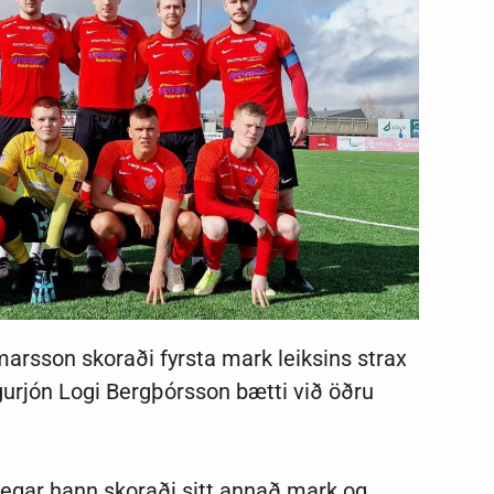
marsson skoraði fyrsta mark leiksins strax
igurjón Logi Bergþórsson bætti við öðru
 þegar hann skoraði sitt annað mark og