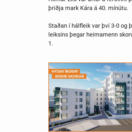
þriðja mark Kára á 40. mínútu.
Staðan í hálfleik var því 3-0 og 
leiksins þegar heimamenn skoru
1.