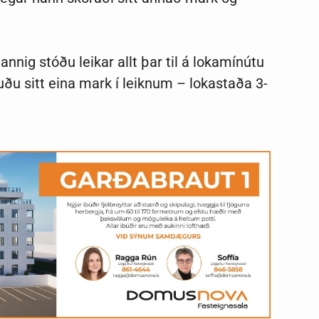
þannig stóðu leikar allt þar til á lokamínútu
ðu sitt eina mark í leiknum – lokastaða 3-