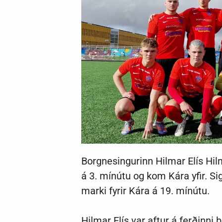
Borgnesingurinn Hilmar Elís Hil
á 3. mínútu og kom Kára yfir. S
marki fyrir Kára á 19. mínútu.
Hilmar Elís var aftur á ferðinni