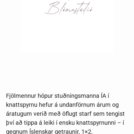
Fjölmennur hópur stuðningsmanna ÍA í
knattspyrnu hefur á undanförnum árum og
áratugum verið með öflugt starf sem tengist
því að tippa á leiki í ensku knattspyrnunni – í
gegnum Íslenskar getraunir, 1×2.