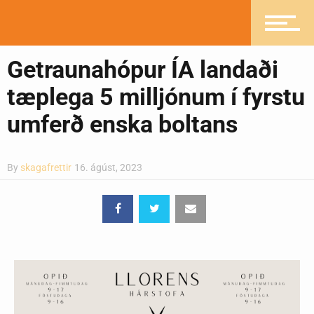
Heilsueflandi samfélag
Getraunahópur ÍA landaði
Pistlar
tæplega 5 milljónum í fyrstu
umferð enska boltans
Greinasafn
By
skagafrettir
16. ágúst, 2023
Ljósmyndasafn