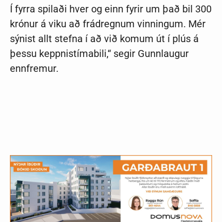
Í fyrra spilaði hver og einn fyr­ir um það bil 300
krón­ur á viku að frá­dregn­um vinn­ing­um. Mér
sýn­ist allt stefna í að við kom­um út í plús á
þessu keppn­is­tíma­bili,“ segir Gunnlaugur
ennfremur.