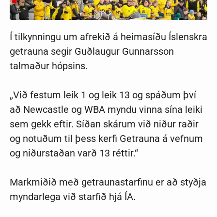
Í tilkynningu um afrekið á heimasíðu Íslenskra
getrauna segir Guðlaugur Gunnarsson
talmaður hópsins.
„Við fest­um leik 1 og leik 13 og spáðum því
að Newcastle og WBA myndu vinna sína leiki
sem gekk eft­ir. Síðan skár­um við niður raðir
og notuðum til þess kerfi Get­rauna á vefn­um
og niðurstaðan varð 13 rétt­ir.“
Mark­miðið með get­rauna­starf­inu er að styðja
mynd­ar­lega við starfið hjá ÍA.