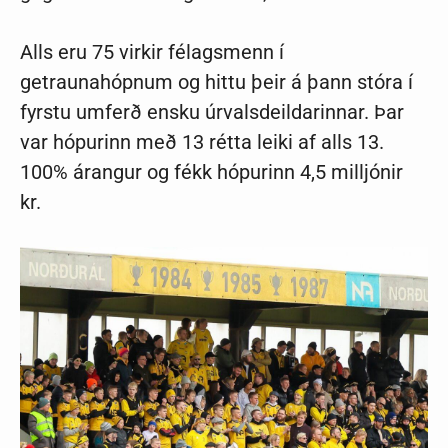
Alls eru 75 virkir félagsmenn í
getraunahópnum og hittu þeir á þann stóra í
fyrstu umferð ensku úrvalsdeildarinnar. Þar
var hópurinn með 13 rétta leiki af alls 13.
100% árangur og fékk hópurinn 4,5 milljónir
kr.