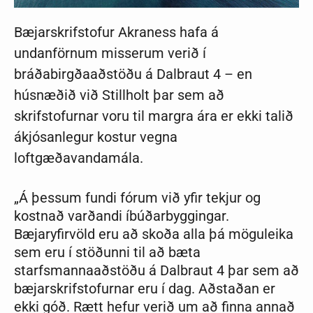
Bæjarskrifstofur Akraness hafa á
undanförnum misserum verið í
bráðabirgðaaðstöðu á Dalbraut 4 – en
húsnæðið við Stillholt þar sem að
skrifstofurnar voru til margra ára er ekki talið
ákjósanlegur kostur vegna
loftgæðavandamála.
„Á þessum fundi fórum við yfir
tekjur og
kostnað varðandi íbúðarbyggingar.
Bæjaryfirvöld eru að skoða alla þá möguleika
sem eru í stöðunni til að bæta
starfsmannaaðstöðu á Dalbraut 4 þar sem að
bæjarskrifstofurnar eru í dag. Aðstaðan er
ekki góð.
Rætt hefur verið um að finna annað