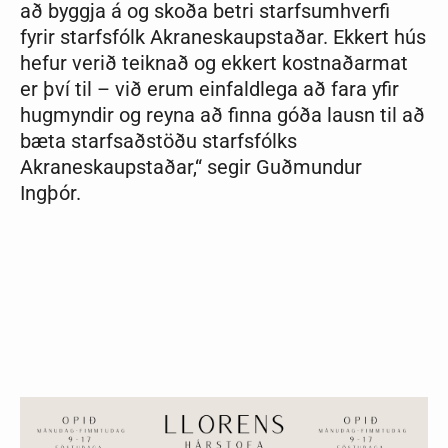
að byggja á og skoða betri starfsumhverfi
fyrir starfsfólk Akraneskaupstaðar. Ekkert hús
hefur verið teiknað og ekkert kostnaðarmat
er því til – við erum einfaldlega að fara yfir
hugmyndir og reyna að finna góða lausn til að
bæta starfsaðstöðu starfsfólks
Akraneskaupstaðar,“ segir Guðmundur
Ingþór.