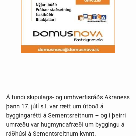
Á fundi skipulags- og umhverfisráðs Akraness
þann 17. júlí s.l. var rætt um útboð á
byggingarétti á Sementsreitnum – og í þeirri
umræðu var hugmyndafræði um byggingu á
ráðhúsi á Sementsreitnum kynnt.