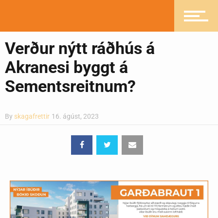
Pistlar
Verður nýtt ráðhús á
Akranesi byggt á
Greinasafn
Sementsreitnum?
Ljósmyndasafn
By
skagafrettir
16. ágúst, 2023