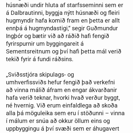
húsnæði undir hluta af starfsseminni sem er
á Dalbrautinni, byggja nýtt húsnæði og fleiri
hugmyndir hafa komið fram en þetta er allt
ennþá á hugmyndastigi,“ segir Guðmundur
Ingþór og bætir við að ráðið hafi fengið
fyrirspurnir um byggingareit á
Sementsreitnum og því hafi þetta mál verið
tekið fyrir á fundi ráðsins.
„Sviðsstjóra
skipulags- og
umhverfissviðs
hefur fengið það verkefni
að
vinna málið áfram en engar ákvarðanir
hafa verið teknar, hvorki hvað verður byggt,
né hvernig. Við erum einfaldlega að skoða
alla þá möguleika sem eru í stöðunni – vinna
í málum
er snúa að okkur öllum eins og
uppbyggingu á því svæði sem er áhugavert