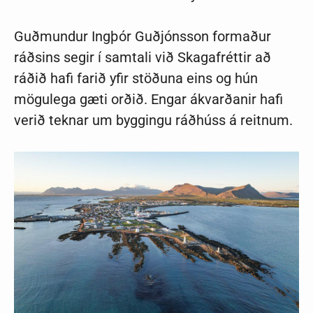
Guðmundur Ingþór Guðjónsson formaður
ráðsins segir í samtali við Skagafréttir að
ráðið hafi farið yfir stöðuna eins og hún
mögulega gæti orðið. Engar ákvarðanir hafi
verið teknar um byggingu ráðhúss á reitnum.