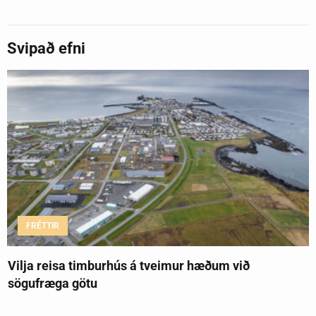
Svipað efni
FRÉTTIR
Vilja reisa timburhús á tveimur hæðum við
sögufræga götu