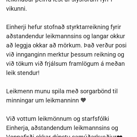
vikunni.
Einherji hefur stofnað styrktarreikning fyrir
aðstandendur leikmannsins og langar okkur
að leggja okkar að mörkum. Það verður posi
við innganginn merktur þessum reikning og
við tökum við frjálsum framlögum á meðan
leik stendur!
Leikmenn munu spila með sorgarbönd til
minningar um leikmanninn 🧡
Við vottum leikmönnum og starfsfólki
Einherja, aðstandendum leikmannsins og
Vopnafirði okkar dýpstu samúðarkveðjur❤️