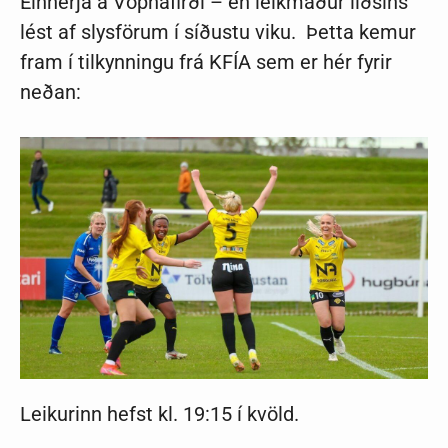
Einherja á Vopnafirði – en leikmaður liðsins
lést af slysförum í síðustu viku. Þetta kemur
fram í tilkynningu frá KFÍA sem er hér fyrir
neðan:
Leikurinn hefst kl. 19:15 í kvöld.