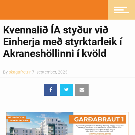
Ljósmyndasafn
Kvennalið ÍA styður við
Einherja með styrktarleik í
Akraneshöllinni í kvöld
By
skagafrettir
7. september, 2023