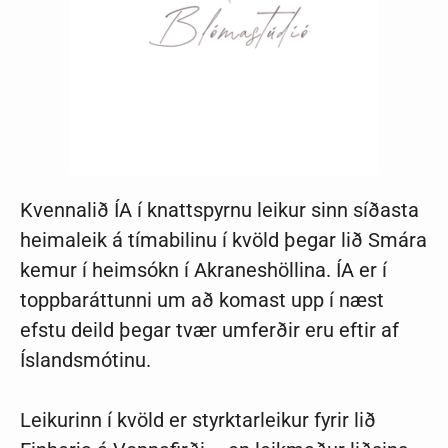
Kvennalið ÍA í knattspyrnu leikur sinn síðasta
heimaleik á tímabilinu í kvöld þegar lið Smára
kemur í heimsókn í Akraneshöllina. ÍA er í
toppbaráttunni um að komast upp í næst
efstu deild þegar tvær umferðir eru eftir af
Íslandsmótinu.
Leikurinn í kvöld er styrktarleikur fyrir lið