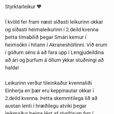
Styrktarleikur 🧡
Í kvöld fer fram næst síðasti leikurinn okkar
og síðasti heimaleikurinn í 2.deild kvenna
þetta tímabilið þegar Smári kemur í
heimsókn í hitann í Akraneshöllinni. Við erum
í góðum séns á að fara upp í Lengjudeildina
að ári og þurfum á öllum ykkar stuðningi að
halda!
Leikurinn verður tileinkaður kvennaliði
Einherja en þær eru keppinautar okkar í
2.deild kvenna. Þetta skemmtilega lið að
austan lenti í hræðilegu atviki þegar
leikmaður þeirra lést af slysförum fyrr í