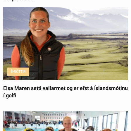
ÍÞRÓTTIR
Elsa Maren setti vallarmet og er efst á Íslandsmótinu
í golfi