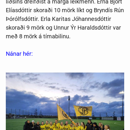
liðsins dreifðist á marga leikmenn. Erna Björt
Elíasdóttir skoraði 10 mörk líkt og Bryndís Rún
Þórólfsdóttir. Erla Karitas Jóhannesdóttir
skoraði 9 mörk og Unnur Ýr Haraldsdóttir var
með 8 mörk á tímabilinu.
Nánar hér: