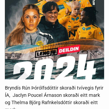
Bryndís Rún Þórólfsdóttir skoraði tvívegis fyrir
ÍA, Jaclyn Poucel Árnason skoraði eitt mark
og Thelma Björg Rafnkelsdóttir skoraði eitt