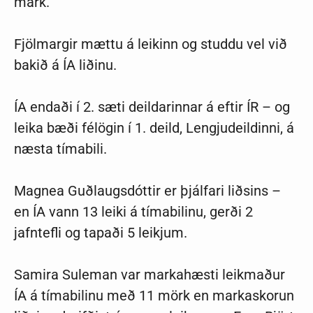
mark.
Fjölmargir mættu á leikinn og studdu vel við
bakið á ÍA liðinu.
ÍA endaði í 2. sæti deildarinnar á eftir ÍR – og
leika bæði félögin í 1. deild, Lengjudeildinni, á
næsta tímabili.
Magnea Guðlaugsdóttir er þjálfari liðsins –
en ÍA vann 13 leiki á tímabilinu, gerði 2
jafntefli og tapaði 5 leikjum.
Samira Suleman var markahæsti leikmaður
ÍA á tímabilinu með 11 mörk en markaskorun