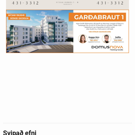
Svipað efni