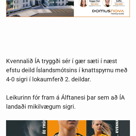
Kvennalið ÍA tryggði sér í gær sæti í næst
efstu deild Íslandsmótsins í knattspyrnu með
4-0 sigri í lokaumferð 2. deildar.
Leikurinn fór fram á Álftanesi þar sem að ÍA
landaði mikilvægum sigri.