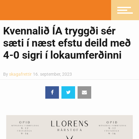
Greinasafn
Kvennalið ÍA tryggði sér
Ljósmyndasafn
sæti í næst efstu deild með
4-0 sigri í lokaumferðinni
By
skagafrettir
16. september, 2023