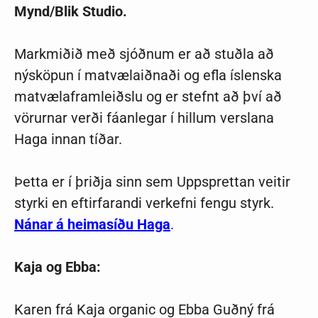
Mynd/Blik Studio.
Markmiðið með sjóðnum er að stuðla að
nýsköpun í matvælaiðnaði og efla íslenska
matvælaframleiðslu og er stefnt að því að
vörurnar verði fáanlegar í hillum verslana
Haga innan tíðar.
Þetta er í þriðja sinn sem Uppsprettan veitir
styrki en eftirfarandi verkefni fengu styrk.
Nánar á heimasíðu Haga
.
Kaja og Ebba:
Karen frá Kaja organic og Ebba Guðný frá