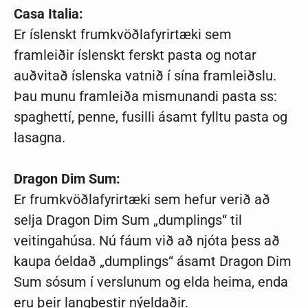
Casa Italia:
Er íslenskt frumkvöðlafyrirtæki sem
framleiðir íslenskt ferskt pasta og notar
auðvitað íslenska vatnið í sína framleiðslu.
Þau munu framleiða mismunandi pasta ss:
spaghettí, penne, fusilli ásamt fylltu pasta og
lasagna.
Dragon Dim Sum:
Er frumkvöðlafyrirtæki sem hefur verið að
selja Dragon Dim Sum „dumplings“ til
veitingahúsa. Nú fáum við að njóta þess að
kaupa óeldað „dumplings“ ásamt Dragon Dim
Sum sósum í verslunum og elda heima, enda
eru þeir langbestir nýeldaðir.