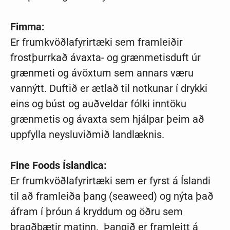
Fimma:
Er frumkvöðlafyrirtæki sem framleiðir
frostþurrkað ávaxta- og grænmetisduft úr
grænmeti og ávöxtum sem annars væru
vannýtt. Duftið er ætlað til notkunar í drykki
eins og búst og auðveldar fólki inntöku
grænmetis og ávaxta sem hjálpar þeim að
uppfylla neysluviðmið landlæknis.
Fine Foods Íslandica:
Er frumkvöðlafyrirtæki sem er fyrst á Íslandi
til að framleiða þang (seaweed) og nýta það
áfram í þróun á kryddum og öðru sem
bragðbætir matinn. Þangið er framleitt á