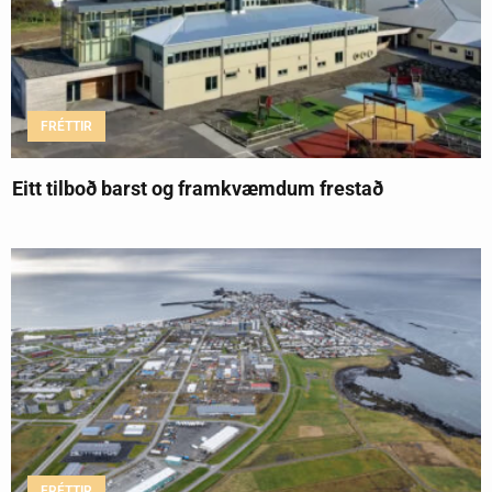
FRÉTTIR
Eitt tilboð barst og framkvæmdum frestað
FRÉTTIR