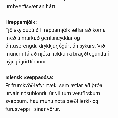
umhverfisvænan hátt.
Hreppamjólk:
Fjölskyldubúið Hreppamjólk ætlar að koma
með á markað gerilsneyddar og
ófitusprengda drykkjarjógúrt án sykurs. Við
munum fá að njóta nokkurra bragðtegunda í
nýju jógúrtlínunni.
Íslensk Sveppasósa:
Er frumkvöðlafyrirtæki sem ætlar að þróa
úrvals sósublöndu úr villtum vestfirskum
sveppum. Þau munu nota bæði lerki- og
furusveppi í sínar vörur.