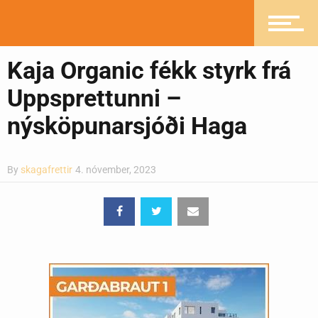
Kaja Organic fékk styrk frá
Uppsprettunni –
nýsköpunarsjóði Haga
By
skagafrettir
4. nóvember, 2023