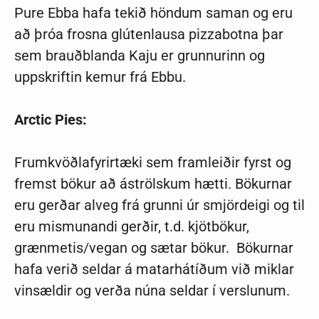
Pure Ebba hafa tekið höndum saman og eru
að þróa frosna glútenlausa pizzabotna þar
sem brauðblanda Kaju er grunnurinn og
uppskriftin kemur frá Ebbu.
Arctic Pies:
Frumkvöðlafyrirtæki sem framleiðir fyrst og
fremst bökur að áströlskum hætti. Bökurnar
eru gerðar alveg frá grunni úr smjördeigi og til
eru mismunandi gerðir, t.d. kjötbökur,
grænmetis/vegan og sætar bökur. Bökurnar
hafa verið seldar á matarhátíðum við miklar
vinsældir og verða núna seldar í verslunum.