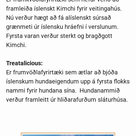
framleiða íslenskt Kimchi fyrir veitingahús.
Nú verður hægt að fá alíslenskt súrsað
grænmeti úr íslensku hráefni í verslunum.
Fyrsta varan verður sterkt og bragðgott
Kimchi.
Treatalicious:
Er frumvöðlafyrirtæki sem ætlar að bjóða
íslenskum hundaeigendum upp á fyrsta flokks
nammi fyrir hundana sína. Hundanammið
verður framleitt úr hliðarafurðum sláturhúsa.