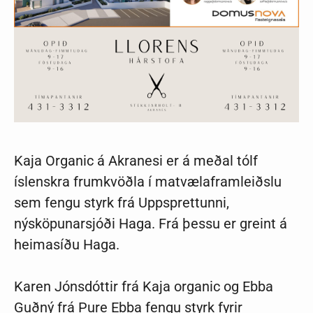
Kaja Organic á Akranesi er á meðal tólf
íslenskra frumkvöðla í matvælaframleiðslu
sem fengu styrk frá Uppsprettunni,
nýsköpunarsjóði Haga. Frá þessu er greint á
heimasíðu Haga.
Karen Jónsdóttir frá Kaja organic og Ebba
Guðný frá Pure Ebba fengu styrk fyrir