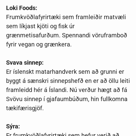
Loki Foods:
Frumkvöðlafyrirtæki sem framleiðir matvæli
sem líkjast kjöti og fisk úr
grænmetisafurðum. Spennandi vöruframboð
fyrir vegan og grænkera.
Svava sinnep:
Er íslenskt matarhandverk sem að grunni er
byggt á sænskri sinnepshefð en er að öllu leiti
framleidd hér á Íslandi. Nú verður hægt að fá
Svövu sinnep í gjafaumbúðum, hin fullkomna
tækifærisgjöf.
Sýra:
Er frumkvöðlafyrirtæki sem hefur verið að